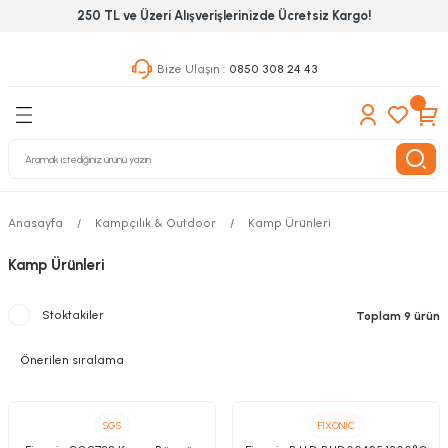
250 TL ve Üzeri Alışverişlerinizde Ücretsiz Kargo!
Geri Dön
Geri Dön
Geri Dön
Bize Ulaşın :
0850 308 24 43
ekanik El Aletleri
Hırdavat & Nalburiye
 Outdoor
 Yapıştıcı Grubu
leri
Anasayfa
Kampçılık & Outdoor
Kamp Ürünleri
nleri
Kamp Ürünleri
ılık Aletleri
Stoktakiler
Toplam 9 ürün
 Hizmet Dolapları
nları
 Aletleri
SGS
FIXONIC