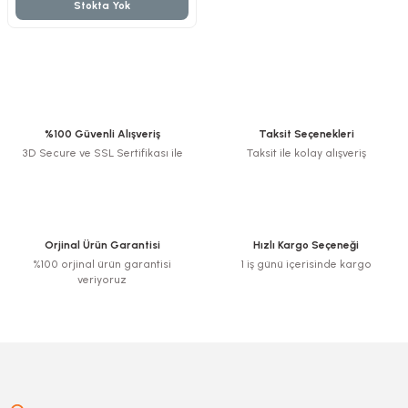
Stokta Yok
nesi
%100 Güvenli Alışveriş
Taksit Seçenekleri
i
3D Secure ve SSL Sertifikası ile
Taksit ile kolay alışveriş
esme
p Ucu
Orjinal Ürün Garantisi
Hızlı Kargo Seçeneği
%100 orjinal ürün garantisi
1 iş günü içerisinde kargo
veriyoruz
bancası ve Lehim Teli