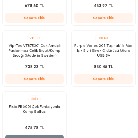
zler
678,60 TL
433,97 TL
Sepete Ekle
Sepete Ekle
kinesi
VİPTEC
FIXONIC
Vip-Tec VT875301 Çok Amaçlı
Purple Vortex 203 Taşınabilir Mor
Paslanmaz Çelik Bıçak/Kamp
Işık Sivri Sinek Öldürücü Micro
Bıçağı (Made in Sweden)
USB 5V
738,23 TL
830,45 TL
Sepete Ekle
Sepete Ekle
ncaları
FİXİO
Fixio FB6001 Çok Fonksiyonlu
Kamp Baltası
475,78 TL