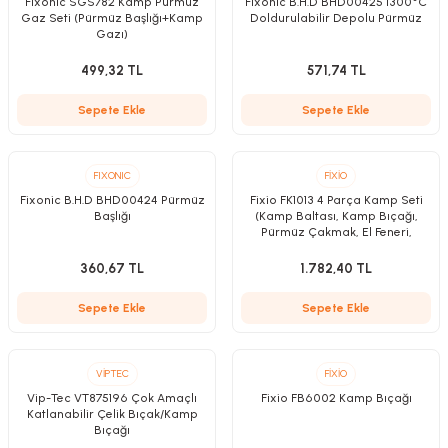
Fixonic SGS782 Kamp Pürmüz
Fixonic B.H.D BHD00425 1300°C
Gaz Seti (Pürmüz Başlığı+Kamp
Doldurulabilir Depolu Pürmüz
Gazı)
499,32 TL
571,74 TL
Kırıcılar
sesuar
Sepete Ekle
Sepete Ekle
rı
FIXONIC
FİXİO
Fixonic B.H.D BHD00424 Pürmüz
Fixio FK1013 4 Parça Kamp Seti
Başlığı
(Kamp Baltası, Kamp Bıçağı,
akma
Pürmüz Çakmak, El Feneri,
Taşıma Çantası)
360,67 TL
1.782,40 TL
Kesme
Sepete Ekle
Sepete Ekle
Pompası
ü
VİPTEC
FİXİO
Vip-Tec VT875196 Çok Amaçlı
Fixio FB6002 Kamp Bıçağı
Katlanabilir Çelik Bıçak/Kamp
mizleme
 Scooter ve Bisiklet
Bıçağı