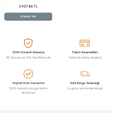
zler
3.937,86 TL
Stokta Yok
kinesi
%100 Güvenli Alışveriş
Taksit Seçenekleri
3D Secure ve SSL Sertifikası ile
Taksit ile kolay alışveriş
ncaları
Orjinal Ürün Garantisi
Hızlı Kargo Seçeneği
%100 orjinal ürün garantisi
1 iş günü içerisinde kargo
veriyoruz