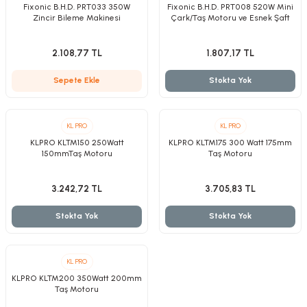
Fixonic B.H.D. PRT033 350W
Fixonic B.H.D. PRT008 520W Mini
Zincir Bileme Makinesi
Çark/Taş Motoru ve Esnek Şaft
Kırıcılar
sesuar
2.108,77 TL
1.807,17 TL
Sepete Ekle
Stokta Yok
rı
KL PRO
KL PRO
KLPRO KLTM150 250Watt
KLPRO KLTM175 300 Watt 175mm
akma
150mmTaş Motoru
Taş Motoru
Kesme
3.242,72 TL
3.705,83 TL
Stokta Yok
Stokta Yok
Pompası
ü
KL PRO
KLPRO KLTM200 350Watt 200mm
mizleme
 Scooter ve Bisiklet
Taş Motoru