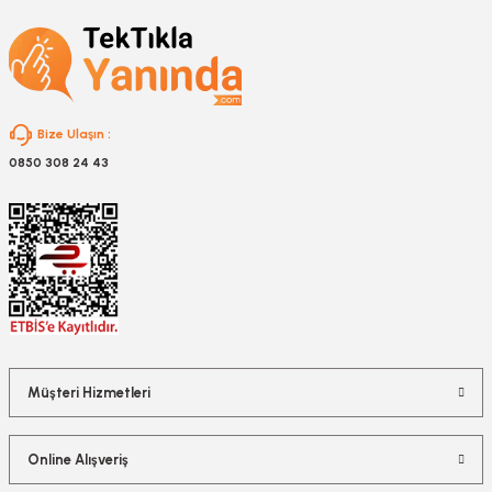
nesi
Bize Ulaşın :
0850 308 24 43
i
esme
p Ucu
bancası ve Lehim Teli
Müşteri Hizmetleri
Online Alışveriş