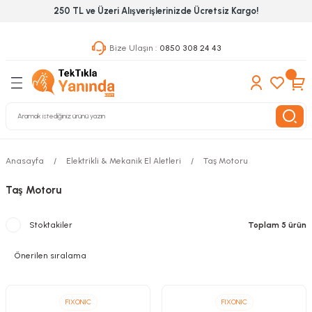
250 TL ve Üzeri Alışverişlerinizde Ücretsiz Kargo!
Geri Dön
Geri Dön
Geri Dön
Bize Ulaşın :
0850 308 24 43
ekanik El Aletleri
Hırdavat & Nalburiye
 Outdoor
 Yapıştıcı Grubu
leri
nleri
Anasayfa
Elektrikli & Mekanik El Aletleri
Taş Motoru
Taş Motoru
ılık Aletleri
Stoktakiler
Toplam 5 ürün
 Hizmet Dolapları
nları
 Aletleri
FIXONIC
FIXONIC