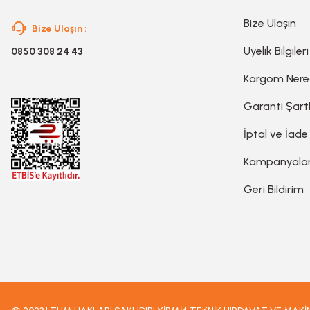
Bize Ulaşın
Bize Ulaşın :
Somun Sıkma Makinesi
Üyelik Bilgileri
0850 308 24 43
Kargom Ner
Pafta
Garanti Şartl
İptal ve İade
Karot Makinesi
Kampanyala
Sıcak Hava Tabancaları
Geri Bildirim
Karıştırıcılar
Polisaj Makinesi