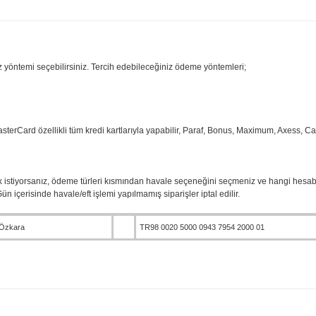
 yöntemi seçebilirsiniz. Tercih edebileceğiniz ödeme yöntemleri;
terCard özellikli tüm kredi kartlarıyla yapabilir, Paraf, Bonus, Maximum, Axess, Ca
 istiyorsanız, ödeme türleri kısmından havale seçeneğini seçmeniz ve hangi hes
n içerisinde havale/eft işlemi yapılmamış siparişler iptal edilir.
 Özkara
TR98 0020 5000 0943 7954 2000 01