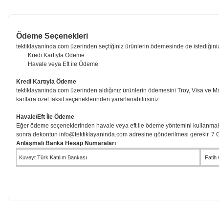
Testereler
Takım Çantası & Hizmet Dolapları
Taşlamalar
Kaldırma Ekipmanları
Ödeme Seçenekleri
tektiklayaninda.com
üzerinden seçtiğiniz ürünlerin ödemesinde de istediğiniz
Kredi Kartıyla Ödeme
Havale veya Eft ile Ödeme
Havalı Aletler
Seramik & Sıvacı Aletleri
Kredi Kartıyla Ödeme
tektiklayaninda.com
üzerinden aldığınız ürünlerin ödemesini Troy, Visa ve Mas
kartlara özel taksit seçeneklerinden yararlanabilirsiniz.
Hobi Ürünleri
Diğer
Havale/Eft İle Ödeme
Eğer ödeme seçeneklerinden havale veya eft ile ödeme yöntemini kullanmak
Kırıcı Deliciler & Kırıcılar
Oto, Bakım & Aksesuar
sonra dekontun
info@tektiklayaninda.com
adresine gönderilmesi gerekir. 7 Gü
Anlaşmalı Banka Hesap Numaraları
Kuveyt Türk Katılım Bankası
Fatih
Kaynak Makinası
Banyo Aksesuarları
Zımpara
Dedektörler