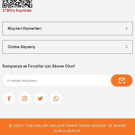
Müşteri Hizmetleri
nesi
Online Alışveriş
i
esme
Kampanya ve Fırsatlar için Abone Olun!
p Ucu
bancası ve Lehim Teli
© 2023 | TÜM HAKLARI SAKLIDIR! YİRMİ4 TEKNİK HIRDAVAT VE MAKİNE
KURULUŞUDUR.