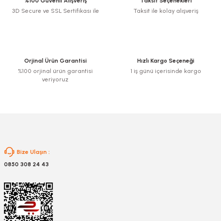
%100 Güvenli Alışveriş
Taksit Seçenekleri
zler
3D Secure ve SSL Sertifikası ile
Taksit ile kolay alışveriş
kinesi
Orjinal Ürün Garantisi
Hızlı Kargo Seçeneği
%100 orjinal ürün garantisi
1 iş günü içerisinde kargo
veriyoruz
ncaları
Bize Ulaşın :
0850 308 24 43