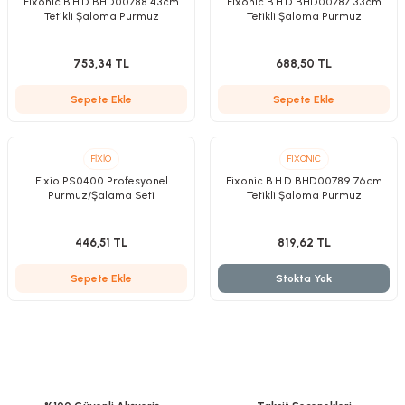
Fixonic B.H.D BHD00788 43cm
Fixonic B.H.D BHD00787 33cm
Tetikli Şaloma Pürmüz
Tetikli Şaloma Pürmüz
753,34 TL
688,50 TL
Kırıcılar
sesuar
Sepete Ekle
Sepete Ekle
rı
FİXİO
FIXONIC
Fixio PS0400 Profesyonel
Fixonic B.H.D BHD00789 76cm
Pürmüz/Şalama Seti
Tetikli Şaloma Pürmüz
akma
446,51 TL
819,62 TL
Kesme
Sepete Ekle
Stokta Yok
Pompası
ü
mizleme
 Scooter ve Bisiklet