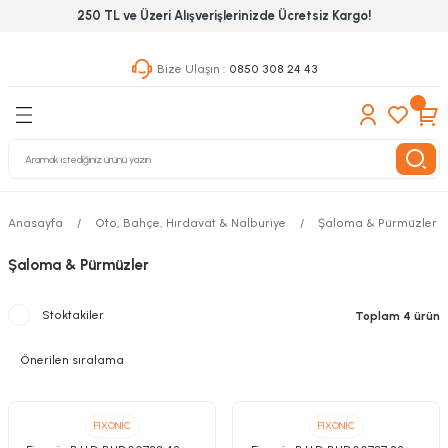
250 TL ve Üzeri Alışverişlerinizde Ücretsiz Kargo!
Geri Dön
Geri Dön
Geri Dön
Bize Ulaşın :
0850 308 24 43
ekanik El Aletleri
Hırdavat & Nalburiye
 Outdoor
 Yapıştıcı Grubu
leri
Anasayfa
Oto, Bahçe, Hırdavat & Nalburiye
Şaloma & Pürmüzler
nleri
Şaloma & Pürmüzler
ılık Aletleri
Stoktakiler
Toplam 4 ürün
 Hizmet Dolapları
nları
 Aletleri
FIXONIC
FIXONIC