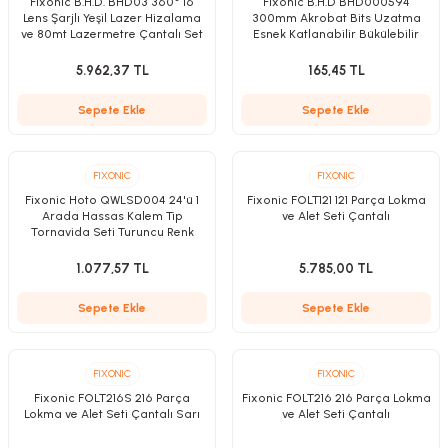
Fixonic B.H.D. BHD03 360° 16
Fixonic B.H.D BHD000594
Lens Şarjlı Yeşil Lazer Hizalama
300mm Akrobat Bits Uzatma
ve 80mt Lazermetre Çantalı Set
Esnek Katlanabilir Bükülebilir
5.962,37 TL
165,45 TL
Kırıcılar
sesuar
Sepete Ekle
Sepete Ekle
rı
FIXONIC
FIXONIC
Fixonic Hoto QWLSD004 24'ü 1
Fixonic FOLT121 121 Parça Lokma
Arada Hassas Kalem Tip
ve Alet Seti Çantalı
akma
Tornavida Seti Turuncu Renk
1.077,57 TL
5.785,00 TL
Kesme
Sepete Ekle
Sepete Ekle
Pompası
ü
FIXONIC
FIXONIC
Fixonic FOLT216S 216 Parça
Fixonic FOLT216 216 Parça Lokma
Lokma ve Alet Seti Çantalı Sarı
ve Alet Seti Çantalı
mizleme
 Scooter ve Bisiklet