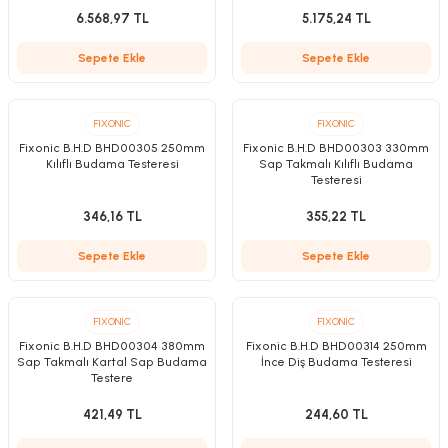
zler
6.568,97 TL
5.175,24 TL
Sepete Ekle
Sepete Ekle
kinesi
FIXONIC
FIXONIC
Fixonic B.H.D BHD00305 250mm
Fixonic B.H.D BHD00303 330mm
Kılıflı Budama Testeresi
Sap Takmalı Kılıflı Budama
Testeresi
346,16 TL
355,22 TL
Sepete Ekle
Sepete Ekle
ncaları
FIXONIC
FIXONIC
Fixonic B.H.D BHD00304 380mm
Fixonic B.H.D BHD00314 250mm
Sap Takmalı Kartal Sap Budama
İnce Diş Budama Testeresi
Testere
421,49 TL
244,60 TL