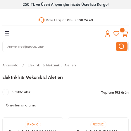
250 TL ve Üzeri Alışverişlerinizde Ücretsiz Kargo!
Geri Dön
Geri Dön
Geri Dön
Bize Ulaşın :
0850 308 24 43
ekanik El Aletleri
Hırdavat & Nalburiye
 Outdoor
 Yapıştıcı Grubu
leri
Anasayfa
Elektrikli & Mekanik El Aletleri
nleri
Elektrikli & Mekanik El Aletleri
ılık Aletleri
Stoktakiler
Toplam 182 ürün
 Hizmet Dolapları
nları
 Aletleri
FIXONIC
FIXONIC