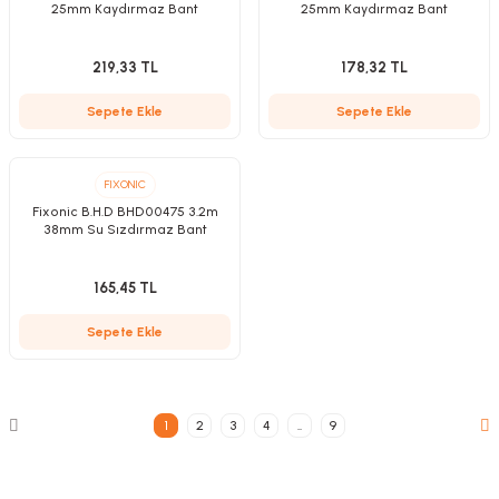
25mm Kaydırmaz Bant
25mm Kaydırmaz Bant
219,33 TL
178,32 TL
Sepete Ekle
Sepete Ekle
FIXONIC
Fixonic B.H.D BHD00475 3.2m
38mm Su Sızdırmaz Bant
165,45 TL
Sepete Ekle
1
2
3
4
..
9