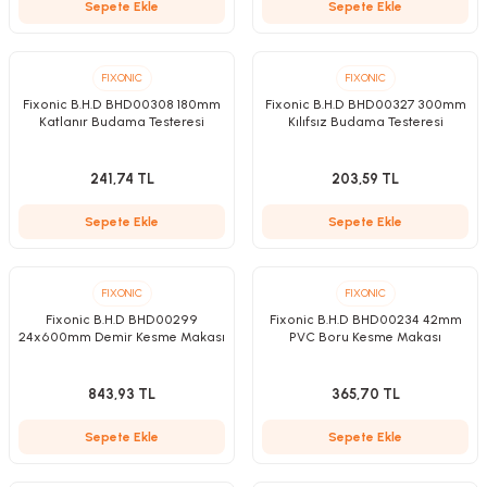
Sepete Ekle
Sepete Ekle
FIXONIC
FIXONIC
Fixonic B.H.D BHD00308 180mm
Fixonic B.H.D BHD00327 300mm
nesi
Katlanır Budama Testeresi
Kılıfsız Budama Testeresi
i
241,74 TL
203,59 TL
Sepete Ekle
Sepete Ekle
esme
p Ucu
FIXONIC
FIXONIC
Fixonic B.H.D BHD00299
Fixonic B.H.D BHD00234 42mm
24x600mm Demir Kesme Makası
PVC Boru Kesme Makası
bancası ve Lehim Teli
843,93 TL
365,70 TL
Sepete Ekle
Sepete Ekle