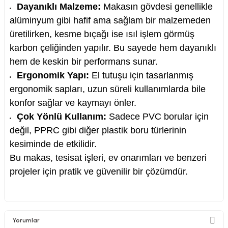
Dayanıklı Malzeme:
Makasın gövdesi genellikle
alüminyum gibi hafif ama sağlam bir malzemeden
üretilirken, kesme bıçağı ise ısıl işlem görmüş
karbon çeliğinden yapılır. Bu sayede hem dayanıklı
nesi
hem de keskin bir performans sunar.
Ergonomik Yapı:
El tutuşu için tasarlanmış
i
ergonomik sapları, uzun süreli kullanımlarda bile
konfor sağlar ve kaymayı önler.
esme
Çok Yönlü Kullanım:
Sadece PVC borular için
değil, PPRC gibi diğer plastik boru türlerinin
p Ucu
kesiminde de etkilidir.
Bu makas, tesisat işleri, ev onarımları ve benzeri
projeler için pratik ve güvenilir bir çözümdür.
bancası ve Lehim Teli
Yorumlar