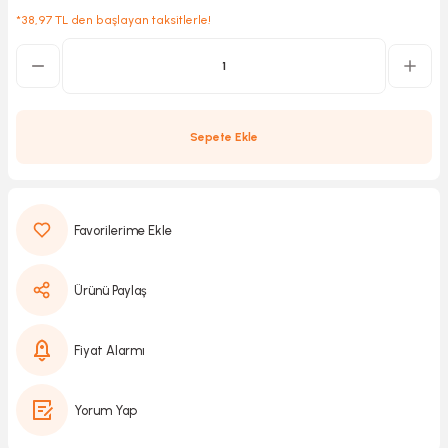
*38,97 TL den başlayan taksitlerle!
Kırıcılar
sesuar
rı
Sepete Ekle
akma
Kesme
Ürünü Paylaş
Pompası
Fiyat Alarmı
ü
Yorum Yap
mizleme
 Scooter ve Bisiklet