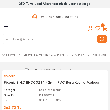
250 TL ve Üzeri Alışverişlerinizde Ücretsiz Kargo!
Geri Dön
Geri Dön
Geri Dön
Bize Ulaşın :
0850 308 24 43
ekanik El Aletleri
Hırdavat & Nalburiye
 Outdoor
 Yapıştıcı Grubu
leri
Anasayfa
Elektrikli & Mekanik El Aletleri
El Aletleri
Kesici Maka
nleri
ılık Aletleri
FIXONIC
 Hizmet Dolapları
Fixonic B.H.D BHD00234 42mm PVC Boru Kesme Makası
Kategori
Kesici Makaslar
nları
Stok Kodu
BHD00234
Fiyat
304,75 TL + KDV
 Aletleri
365,70 TL