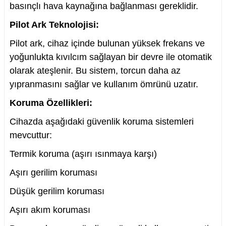
basınçlı hava kaynağına bağlanması gereklidir.
Pilot Ark Teknolojisi:
Pilot ark, cihaz içinde bulunan yüksek frekans ve
nesi
yoğunlukta kıvılcım sağlayan bir devre ile otomatik
olarak ateşlenir. Bu sistem, torcun daha az
i
yıpranmasını sağlar ve kullanım ömrünü uzatır.
Koruma Özellikleri:
esme
Cihazda aşağıdaki güvenlik koruma sistemleri
p Ucu
mevcuttur:
Termik koruma (aşırı ısınmaya karşı)
Aşırı gerilim koruması
bancası ve Lehim Teli
Düşük gerilim koruması
Aşırı akım koruması