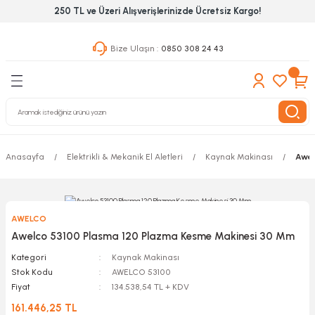
250 TL ve Üzeri Alışverişlerinizde Ücretsiz Kargo!
Geri Dön
Geri Dön
Geri Dön
Bize Ulaşın :
0850 308 24 43
ekanik El Aletleri
Hırdavat & Nalburiye
 Outdoor
 Yapıştıcı Grubu
leri
Anasayfa
Elektrikli & Mekanik El Aletleri
Kaynak Makinası
Awel
nleri
ılık Aletleri
AWELCO
 Hizmet Dolapları
Awelco 53100 Plasma 120 Plazma Kesme Makinesi 30 Mm
Kategori
Kaynak Makinası
nları
Stok Kodu
AWELCO 53100
Fiyat
134.538,54 TL + KDV
 Aletleri
161.446,25 TL