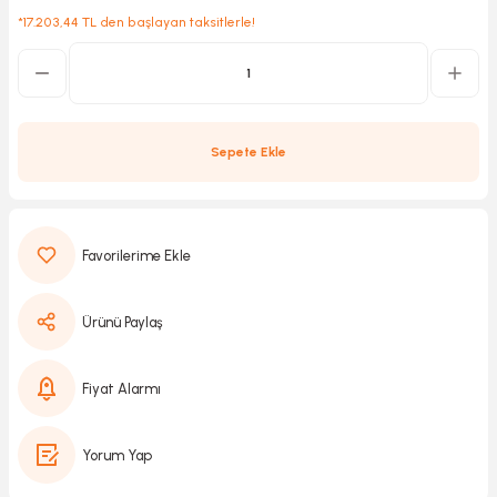
*17.203,44 TL den başlayan taksitlerle!
Kırıcılar
sesuar
rı
Sepete Ekle
akma
Kesme
Ürünü Paylaş
Pompası
Fiyat Alarmı
ü
Yorum Yap
mizleme
 Scooter ve Bisiklet