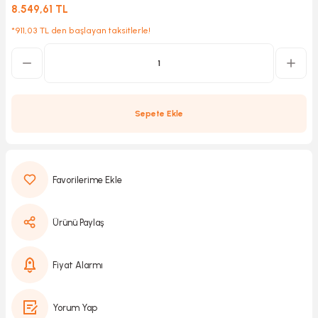
8.549,61 TL
*911,03 TL den başlayan taksitlerle!
Kırıcılar
sesuar
rı
Sepete Ekle
akma
Kesme
Ürünü Paylaş
Pompası
ü
Fiyat Alarmı
mizleme
 Scooter ve Bisiklet
Yorum Yap