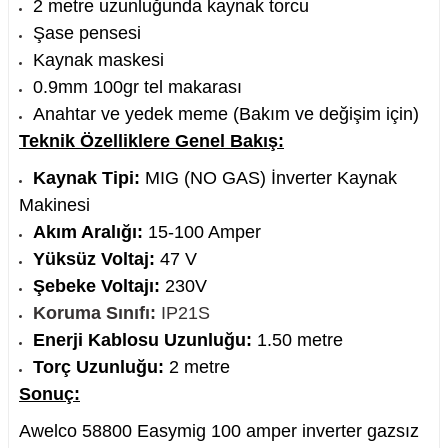
2 metre uzunluğunda kaynak torcu
Şase pensesi
Kaynak maskesi
0.9mm 100gr tel makarası
Anahtar ve yedek meme (Bakım ve değişim için)
Teknik Özelliklere Genel Bakış:
Kaynak Tipi:
MIG (NO GAS) İnverter Kaynak
Makinesi
Akım Aralığı:
15-100 Amper
Yüksüz Voltaj:
47 V
Şebeke Voltajı:
230V
Koruma Sınıfı:
IP21S
Enerji Kablosu Uzunluğu:
1.50 metre
Torç Uzunluğu:
2 metre
Sonuç:
Awelco 58800 Easymig 100 amper inverter gazsız