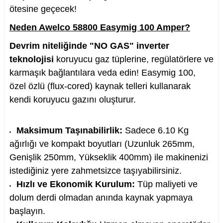
ötesine geçecek!
Neden Awelco 58800 Easymig 100 Amper?
Devrim niteliğinde "NO GAS" inverter
nesi
teknolojisi
koruyucu gaz tüplerine, regülatörlere ve
karmaşık bağlantılara veda edin! Easymig 100,
i
özel özlü (flux-cored) kaynak telleri kullanarak
kendi koruyucu gazını oluşturur.
esme
p Ucu
Maksimum Taşınabilirlik:
Sadece 6.10 Kg
ağırlığı ve kompakt boyutları (Uzunluk 265mm,
Genişlik 250mm, Yükseklik 400mm) ile makinenizi
istediğiniz yere zahmetsizce taşıyabilirsiniz.
bancası ve Lehim Teli
Hızlı ve Ekonomik Kurulum:
Tüp maliyeti ve
dolum derdi olmadan anında kaynak yapmaya
başlayın.