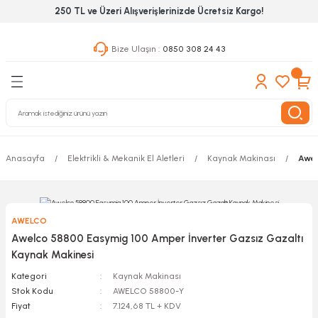
250 TL ve Üzeri Alışverişlerinizde Ücretsiz Kargo!
Geri Dön
Geri Dön
Geri Dön
Bize Ulaşın :
0850 308 24 43
ekanik El Aletleri
Hırdavat & Nalburiye
 Outdoor
 Yapıştıcı Grubu
leri
Anasayfa
Elektrikli & Mekanik El Aletleri
Kaynak Makinası
Awel
nleri
ılık Aletleri
AWELCO
 Hizmet Dolapları
Awelco 58800 Easymig 100 Amper İnverter Gazsız Gazaltı
Kaynak Makinesi
nları
Kategori
Kaynak Makinası
Stok Kodu
AWELCO 58800-Y
 Aletleri
Fiyat
7.124,68 TL + KDV