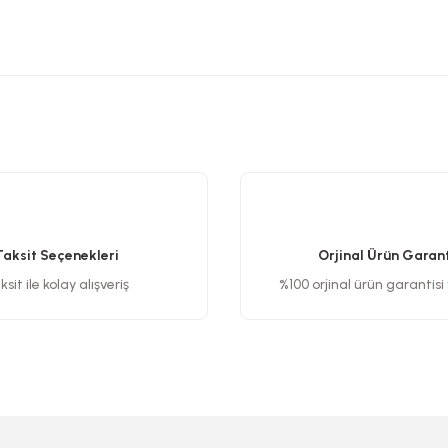
etersiz gördüğünüz noktaları öneri formunu kullanarak tarafımıza iletebilirsiniz
Bu ürüne ilk yorumu siz yapın!
Yorum Yaz
Taksit Seçenekleri
Orjinal Ürün Garant
sit ile kolay alışveriş
%100 orjinal ürün garantisi