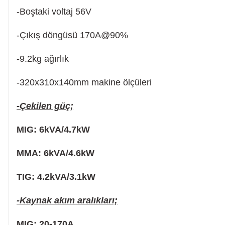
-Boştaki voltaj 56V
Somun Sıkma Makinesi
-Çıkış döngüsü
170A@90%
-9.2kg ağırlık
Pafta
-320x310x140mm makine ölçüleri
Karot Makinesi
-Çekilen güç;
MIG: 6kVA/4.7kW
Sıcak Hava Tabancaları
MMA: 6kVA/4.6kW
Karıştırıcılar
TIG: 4.2kVA/3.1kW
-Kaynak akım aralıkları;
Polisaj Makinesi
MIG: 20-170A