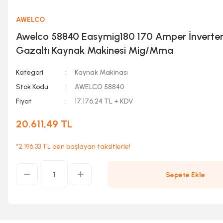
AWELCO
Awelco 58840 Easymig180 170 Amper İnverter
Gazaltı Kaynak Makinesi Mig/Mma
Kategori
Kaynak Makinası
Stok Kodu
AWELCO 58840
Fiyat
17.176,24 TL + KDV
20.611,49 TL
*2.196,33 TL den başlayan taksitlerle!
Sepete Ekle