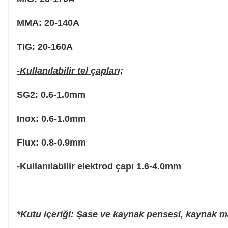
Planya
MMA: 20-140A
Taş Motoru
TIG: 20-160A
-Kullanılabilir tel çapları;
Torna Makinesi
SG2: 0.6-1.0mm
Kanal Açma Makinesi
Inox: 0.6-1.0mm
Flux: 0.8-0.9mm
Üfleme Makinesi
-Kullanılabilir elektrod çapı 1.6-4.0mm
Sac & Sünger Kesme
*Kutu içeriği: Şase ve kaynak pensesi, kaynak ma
Matkap & Matkap Ucu