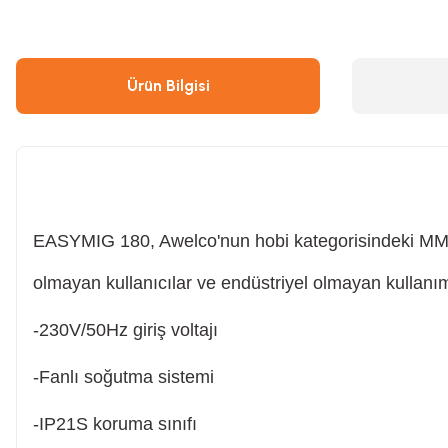
Çivi & Zımba Çakma
Boyalar
Ürün Bilgisi
Ahşap & Metal Kesme
Çırpı İpi
Boya Tabancası
Gres Tabancası/Pompası
Hava Kompresörü
Kapı Hidroliği
EASYMIG 180, Awelco'nun hobi kategorisindeki MMA,
olmayan kullanıcılar ve endüstriyel olmayan kullanım
Endüstriyel Temizleme
Oto, Motosiklet, Scooter ve Bisiklet
-230V/50Hz giriş voltajı
Tilki Kuyruğu
Şaloma & Pürmüzler
-Fanlı soğutma sistemi
-IP21S koruma sınıfı
Freze