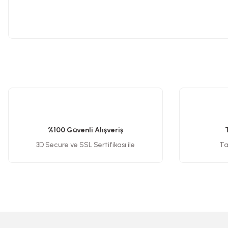
Gravür Setleri
Havya, Lehim Tabancası ve Lehim Teli
Bu ürünün fiyat bilgisi, resim, ürün açıklamalarında ve diğer konularda y
Görüş ve önerileriniz için teşekkür ederiz.
Ürün resmi kalitesiz, bozuk veya görüntülenemiyor.
Ürün açıklamasında eksik bilgiler bulunuyor.
%100 Güvenli Alışveriş
Ürün bilgilerinde hatalar bulunuyor.
3D Secure ve SSL Sertifikası ile
Tak
Ürün fiyatı diğer sitelerden daha pahalı.
Bu ürüne benzer farklı alternatifler olmalı.