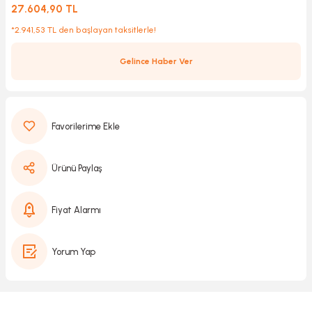
27.604,90 TL
*2.941,53 TL den başlayan taksitlerle!
Kırıcılar
sesuar
Gelince Haber Ver
rı
akma
Ürünü Paylaş
Kesme
Fiyat Alarmı
Pompası
Yorum Yap
ü
mizleme
 Scooter ve Bisiklet