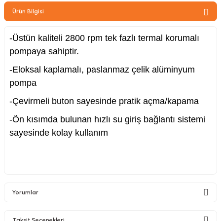
zler
Ürün Bilgisi
-Üstün kaliteli 2800 rpm tek fazlı termal korumalı
pompaya sahiptir.
kinesi
-Eloksal kaplamalı, paslanmaz çelik alüminyum
pompa
-Çevirmeli buton sayesinde pratik açma/kapama
-Ön kısımda bulunan hızlı su giriş bağlantı sistemi
ncaları
sayesinde kolay kullanım
Yorumlar
Taksit Seçenekleri