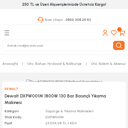
250 TL ve Üzeri Alışverişlerinizde Ücretsiz Kargo!
Geri Dön
Geri Dön
Geri Dön
Bize Ulaşın :
0850 308 24 43
ekanik El Aletleri
Hırdavat & Nalburiye
 Outdoor
 Yapıştıcı Grubu
leri
Anasayfa
Oto, Bahçe, Hırdavat & Nalburiye
Oto, Bakım & Aksesua
nleri
ılık Aletleri
DEWALT
 Hizmet Dolapları
Dewalt DXPW001M 1800W 130 Bar Basınçlı Yıkama
Makinesi
nları
Kategori
Süpürge & Yıkama Makineleri
Stok Kodu
DXPW001M
 Aletleri
Fiyat
23.004,08 TL + KDV