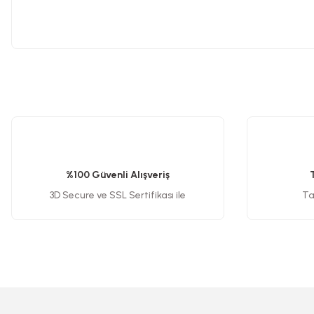
Planya
Taş Motoru
Bu ürünün fiyat bilgisi, resim, ürün açıklamalarında ve diğer konularda y
Torna Makinesi
Görüş ve önerileriniz için teşekkür ederiz.
Ürün resmi kalitesiz, bozuk veya görüntülenemiyor.
Kanal Açma Makinesi
Ürün açıklamasında eksik bilgiler bulunuyor.
%100 Güvenli Alışveriş
Ürün bilgilerinde hatalar bulunuyor.
3D Secure ve SSL Sertifikası ile
Tak
Üfleme Makinesi
Ürün fiyatı diğer sitelerden daha pahalı.
Bu ürüne benzer farklı alternatifler olmalı.
Sac & Sünger Kesme
Matkap & Matkap Ucu