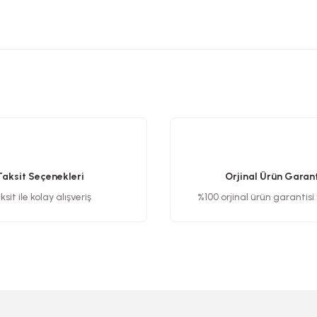
etersiz gördüğünüz noktaları öneri formunu kullanarak tarafımıza iletebilirsiniz
Bu ürüne ilk yorumu siz yapın!
Yorum Yaz
Taksit Seçenekleri
Orjinal Ürün Garant
sit ile kolay alışveriş
%100 orjinal ürün garantisi