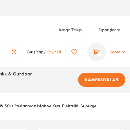
Kargo Takip
Siparişlerim
Giriş Yap /
Kayıt Ol
Sepetim
ılık & Outdoor
KAMPANYALAR
50Lt Paslanmaz Islak ve Kuru Elektrikli Süpürge