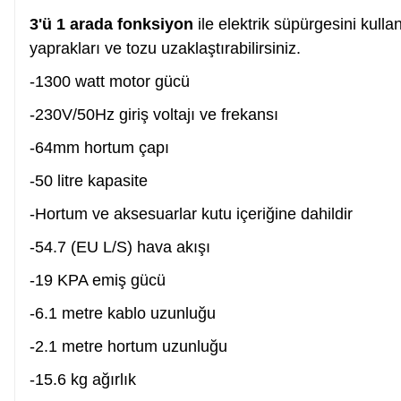
3'ü 1 arada fonksiyon
ile elektrik süpürgesini kulla
yaprakları ve tozu uzaklaştırabilirsiniz.
Somun Sıkma Makinesi
-1300 watt motor gücü
-230V/50Hz giriş voltajı ve frekansı
Pafta
-64mm hortum çapı
Karot Makinesi
-50 litre kapasite
-Hortum ve aksesuarlar kutu içeriğine dahildir
Sıcak Hava Tabancaları
-54.7 (EU L/S) hava akışı
-19 KPA emiş gücü
Karıştırıcılar
-6.1 metre kablo uzunluğu
-2.1 metre hortum uzunluğu
Polisaj Makinesi
-15.6 kg ağırlık