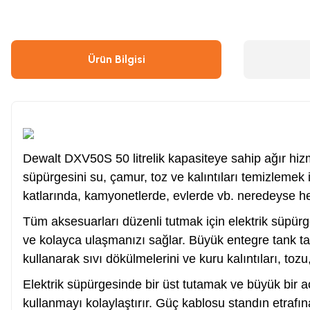
Çivi & Zımba Çakma
Boyalar
Ürün Bilgisi
Ahşap & Metal Kesme
Çırpı İpi
Boya Tabancası
Gres Tabancası/Pompası
​Dewalt DXV50S 50 litrelik kapasiteye sahip ağır hizm
Hava Kompresörü
Kapı Hidroliği
süpürgesini su, çamur, toz ve kalıntıları temizlemek 
katlarında, kamyonetlerde, evlerde vb. neredeyse her 
Endüstriyel Temizleme
Oto, Motosiklet, Scooter ve Bisiklet
Tüm aksesuarları düzenli tutmak için elektrik süpür
ve kolayca ulaşmanızı sağlar. Büyük entegre tank tahl
Tilki Kuyruğu
Şaloma & Pürmüzler
kullanarak sıvı dökülmelerini ve kuru kalıntıları, tozu
Elektrik süpürgesinde bir üst tutamak ve büyük bir
kullanmayı kolaylaştırır. Güç kablosu standın etrafına 
Freze