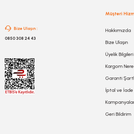
Müşteri Hizm
Gravür Setleri
Bize Ulaşın :
Hakkımızda
Havya, Lehim Tabancası ve Lehim Teli
0850 308 24 43
Bize Ulaşın
Üyelik Bilgileri
Kargom Ner
Garanti Şartl
İptal ve İade
Kampanyala
Geri Bildirim