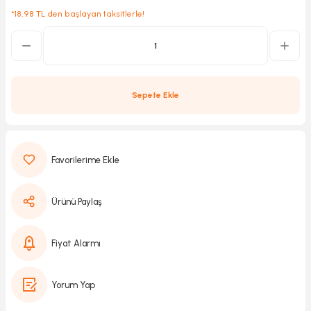
*18,98 TL den başlayan taksitlerle!
Kırıcılar
sesuar
rı
Sepete Ekle
akma
Kesme
Ürünü Paylaş
Pompası
Fiyat Alarmı
ü
Yorum Yap
mizleme
 Scooter ve Bisiklet