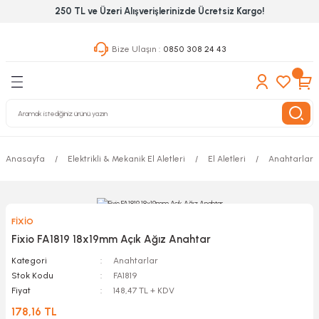
250 TL ve Üzeri Alışverişlerinizde Ücretsiz Kargo!
Geri Dön
Geri Dön
Geri Dön
Bize Ulaşın :
0850 308 24 43
ekanik El Aletleri
Hırdavat & Nalburiye
 Outdoor
 Yapıştıcı Grubu
leri
Anasayfa
Elektrikli & Mekanik El Aletleri
El Aletleri
Anahtarlar
nleri
ılık Aletleri
FİXİO
 Hizmet Dolapları
Fixio FA1819 18x19mm Açık Ağız Anahtar
Kategori
Anahtarlar
nları
Stok Kodu
FA1819
Fiyat
148,47 TL + KDV
 Aletleri
178,16 TL