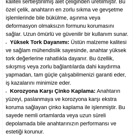
kaliteli sertleştirilmiş alet çeliğinden üretilmiştir. Bu
özel çelik, anahtarın en zorlu sıkma ve gevşetme
işlemlerinde bile bükülme, aşınma veya
deformasyon olmaksızın formunu korumasını
nesi
sağlar. Uzun ömürlü ve güvenilir bir kullanım sunar.
Yüksek Tork Dayanımı:
Üstün malzeme kalitesi
i
ve sağlam mühendislik sayesinde, anahtar yüksek
tork değerlerine rahatlıkla dayanır. Bu özellik,
esme
sıkışmış veya zorlu bağlantılarda dahi kaydırma
yapmadan, tam güçle çalışabilmenizi garanti eder,
p Ucu
iş kazalarını minimize eder.
Korozyona Karşı Çinko Kaplama:
Anahtarın
yüzeyi, paslanmaya ve korozyona karşı ekstra
bancası ve Lehim Teli
koruma sağlayan çinko kaplama ile işlenmiştir. Bu
sayede nemli ortamlarda veya uzun süreli
depolamada bile anahtarınızın performansı ve
estetiği korunur.