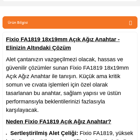
zler
Ürün Bilgisi
kinesi
Fixio FA1819 18x19mm Açık Ağız Anahtar -
Elinizin Altındaki Çözüm
Alet çantanızın vazgeçilmezi olacak, hassas ve
güvenilir çözümler sunan Fixio FA1819 18x19mm
Açık Ağız Anahtar ile tanışın. Küçük ama kritik
ncaları
somun ve cıvata işlemleri için özel olarak
tasarlanan bu anahtar, sağlam yapısı ve üstün
performansıyla beklentilerinizi fazlasıyla
karşılayacak.
Neden Fixio FA1819 Açık Ağız Anahtar?
Sertleştirilmiş Alet Çeliği:
Fixio FA1819, yüksek