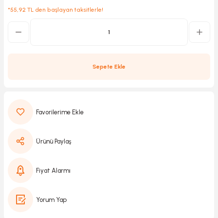
*55,92 TL den başlayan taksitlerle!
Kırıcılar
sesuar
rı
Sepete Ekle
akma
Kesme
Ürünü Paylaş
Pompası
Fiyat Alarmı
ü
Yorum Yap
mizleme
 Scooter ve Bisiklet