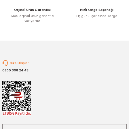
Ürün fiyatı diğer sitelerden daha pahalı.
Orjinal Ürün Garantisi
Hızlı Kargo Seçeneği
Bu ürüne benzer farklı alternatifler olmalı.
%100 orjinal ürün garantisi
1 iş günü içerisinde kargo
veriyoruz
Gönder
Bize Ulaşın :
0850 308 24 43