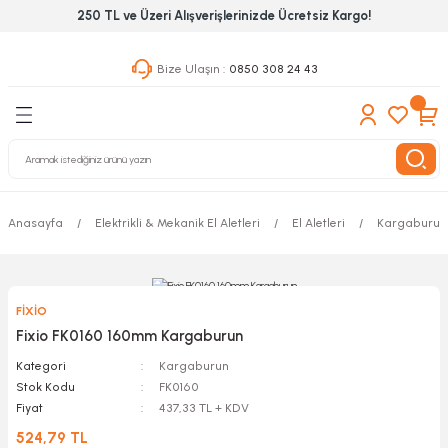
250 TL ve Üzeri Alışverişlerinizde Ücretsiz Kargo!
Geri Dön
Geri Dön
Geri Dön
Bize Ulaşın :
0850 308 24 43
ekanik El Aletleri
Hırdavat & Nalburiye
 Outdoor
 Yapıştıcı Grubu
leri
Anasayfa
Elektrikli & Mekanik El Aletleri
El Aletleri
Kargaburun
nleri
ılık Aletleri
FİXİO
 Hizmet Dolapları
Fixio FK0160 160mm Kargaburun
Kategori
Kargaburun
nları
Stok Kodu
FK0160
Fiyat
437,33 TL + KDV
 Aletleri
524,79 TL