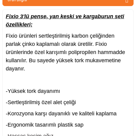
zler
Fixio 3'lü pense, yan keski ve kargaburun seti
özellikleri;
kinesi
Fixio ürünleri sertleştirilmiş karbon çeliğinden
parlak çinko kaplamalı olarak üretilir. Fixio
ürünlerinde özel karışımlı polipropilen hammadde
kullanılır. Bu sayede yüksek tork mukavemetine
dayanır.
ncaları
-Yüksek tork dayanımı
-Sertleştirilmiş özel alet çeliği
-Korozyona karşı dayanıklı ve kaliteli kaplama
-Ergonomik tasarımlı plastik sap