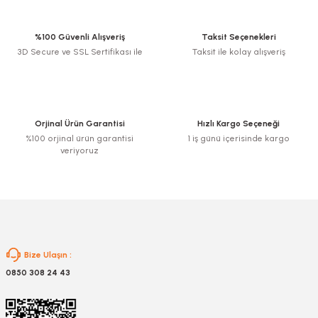
iletebilirsiniz.
Görüş ve önerileriniz için teşekkür ederiz.
%100 Güvenli Alışveriş
Taksit Seçenekleri
3D Secure ve SSL Sertifikası ile
Taksit ile kolay alışveriş
Ürün resmi kalitesiz, bozuk veya görüntülenemiyor.
Ürün açıklamasında eksik bilgiler bulunuyor.
Ürün bilgilerinde hatalar bulunuyor.
Ürün fiyatı diğer sitelerden daha pahalı.
Orjinal Ürün Garantisi
Hızlı Kargo Seçeneği
Bu ürüne benzer farklı alternatifler olmalı.
%100 orjinal ürün garantisi
1 iş günü içerisinde kargo
veriyoruz
Gönder
Bize Ulaşın :
0850 308 24 43