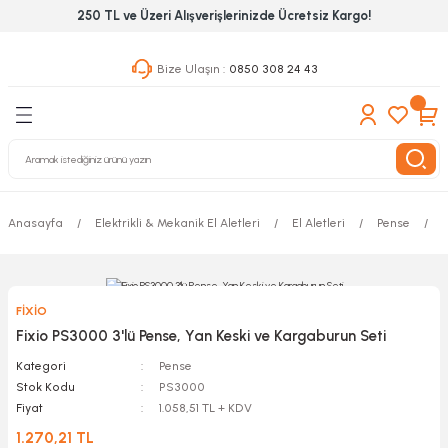
250 TL ve Üzeri Alışverişlerinizde Ücretsiz Kargo!
Geri Dön
Geri Dön
Geri Dön
Bize Ulaşın :
0850 308 24 43
ekanik El Aletleri
Hırdavat & Nalburiye
 Outdoor
 Yapıştıcı Grubu
leri
Anasayfa
Elektrikli & Mekanik El Aletleri
El Aletleri
Pense
F
nleri
ılık Aletleri
FİXİO
 Hizmet Dolapları
Fixio PS3000 3'lü Pense, Yan Keski ve Kargaburun Seti
Kategori
Pense
nları
Stok Kodu
PS3000
Fiyat
1.058,51 TL + KDV
 Aletleri
1.270,21 TL