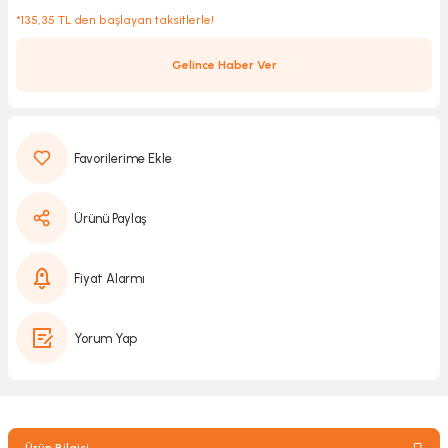
*135,35 TL den başlayan taksitlerle!
Gelince Haber Ver
Kırıcılar
sesuar
rı
Ürünü Paylaş
akma
Kesme
Fiyat Alarmı
Pompası
Yorum Yap
ü
mizleme
 Scooter ve Bisiklet
Ürün Bilgisi