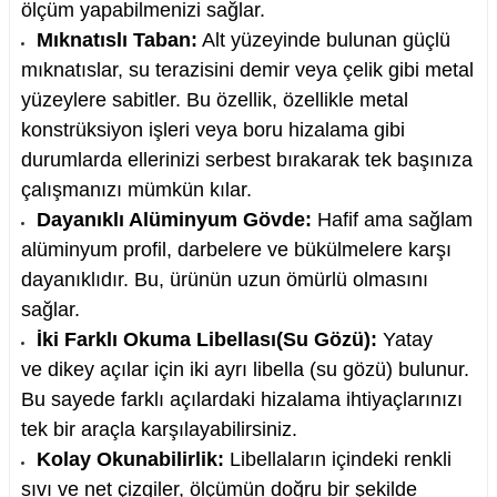
ölçüm yapabilmenizi sağlar.
Mıknatıslı Taban:
Alt yüzeyinde bulunan güçlü
mıknatıslar, su terazisini demir veya çelik gibi metal
yüzeylere sabitler. Bu özellik, özellikle metal
nesi
konstrüksiyon işleri veya boru hizalama gibi
durumlarda ellerinizi serbest bırakarak tek başınıza
i
çalışmanızı mümkün kılar.
Dayanıklı Alüminyum Gövde:
Hafif ama sağlam
esme
alüminyum profil, darbelere ve bükülmelere karşı
dayanıklıdır. Bu, ürünün uzun ömürlü olmasını
p Ucu
sağlar.
İki Farklı Okuma Libellası(Su Gözü):
Yatay
ve dikey açılar için iki ayrı libella (su gözü) bulunur.
bancası ve Lehim Teli
Bu sayede farklı açılardaki hizalama ihtiyaçlarınızı
tek bir araçla karşılayabilirsiniz.
Kolay Okunabilirlik:
Libellaların içindeki renkli
sıvı ve net çizgiler, ölçümün doğru bir şekilde