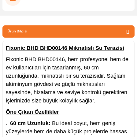
zler
Ürün Bilgisi
kinesi
Fixonic BHD BHD00146 Mıknatıslı Su Terazisi
Fixonic BHD BHD00146, hem profesyonel hem de
ev kullanıcıları için tasarlanmış, 60 cm
uzunluğunda, mıknatıslı bir su terazisidir. Sağlam
ncaları
alüminyum gövdesi ve güçlü mıknatısları
sayesinde, hizalama ve seviye kontrolü gerektiren
işlerinizde size büyük kolaylık sağlar.
Öne Çıkan Özellikler
60 cm Uzunluk:
Bu ideal boyut, hem geniş
yüzeylerde hem de daha küçük projelerde hassas