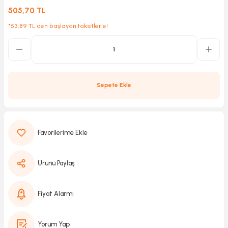
505,70 TL
*53,89 TL den başlayan taksitlerle!
Kırıcılar
sesuar
rı
Sepete Ekle
akma
Kesme
Pompası
Ürünü Paylaş
ü
Fiyat Alarmı
mizleme
 Scooter ve Bisiklet
Yorum Yap