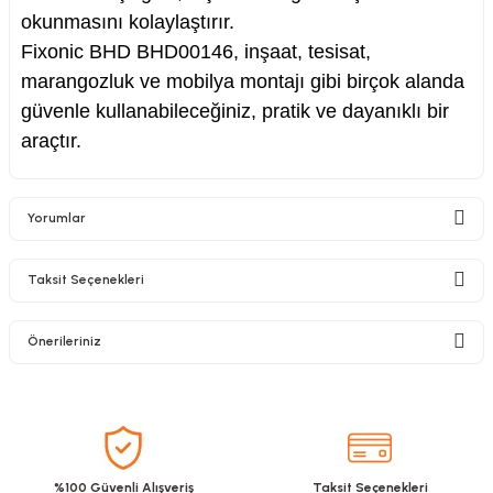
okunmasını kolaylaştırır.
Fixonic BHD BHD00146, inşaat, tesisat,
marangozluk ve mobilya montajı gibi birçok alanda
güvenle kullanabileceğiniz, pratik ve dayanıklı bir
araçtır.
Yorumlar
Taksit Seçenekleri
Bu ürüne ilk yorumu siz yapın!
Önerileriniz
Yorum Yaz
Bu ürünün fiyat bilgisi, resim, ürün açıklamalarında ve diğer konularda
yetersiz gördüğünüz noktaları öneri formunu kullanarak tarafımıza
iletebilirsiniz.
Görüş ve önerileriniz için teşekkür ederiz.
%100 Güvenli Alışveriş
Taksit Seçenekleri