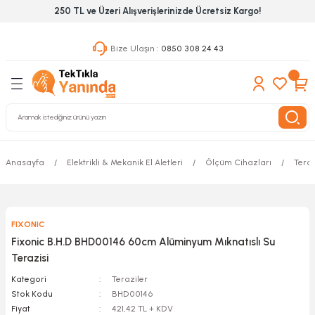
250 TL ve Üzeri Alışverişlerinizde Ücretsiz Kargo!
Geri Dön
Geri Dön
Geri Dön
Bize Ulaşın :
0850 308 24 43
ekanik El Aletleri
Hırdavat & Nalburiye
 Outdoor
 Yapıştıcı Grubu
leri
nleri
Anasayfa
Elektrikli & Mekanik El Aletleri
Ölçüm Cihazları
Teraz
ılık Aletleri
FIXONIC
 Hizmet Dolapları
Fixonic B.H.D BHD00146 60cm Alüminyum Mıknatıslı Su
Terazisi
nları
Kategori
Teraziler
Stok Kodu
BHD00146
 Aletleri
Fiyat
421,42 TL + KDV