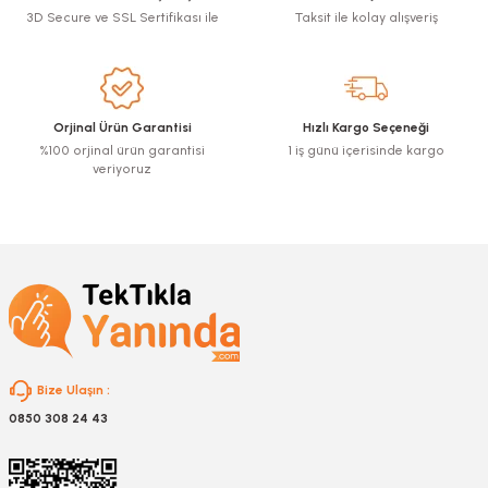
3D Secure ve SSL Sertifikası ile
Taksit ile kolay alışveriş
Ürün resmi kalitesiz, bozuk veya görüntülenemiyor.
Ürün açıklamasında eksik bilgiler bulunuyor.
Ürün bilgilerinde hatalar bulunuyor.
Ürün fiyatı diğer sitelerden daha pahalı.
Orjinal Ürün Garantisi
Hızlı Kargo Seçeneği
Bu ürüne benzer farklı alternatifler olmalı.
%100 orjinal ürün garantisi
1 iş günü içerisinde kargo
veriyoruz
Gönder
Bize Ulaşın :
0850 308 24 43