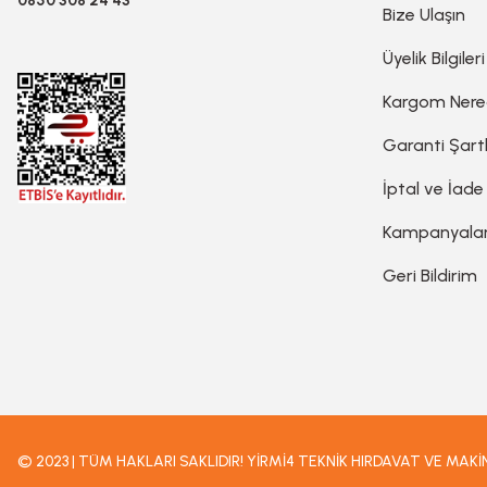
0850 308 24 43
Bize Ulaşın
Gravür Setleri
Üyelik Bilgileri
Kargom Ner
Havya, Lehim Tabancası ve Lehim Teli
Garanti Şartl
İptal ve İade
Kampanyala
Geri Bildirim
© 2023 | TÜM HAKLARI SAKLIDIR! YİRMİ4 TEKNİK HIRDAVAT VE MAK