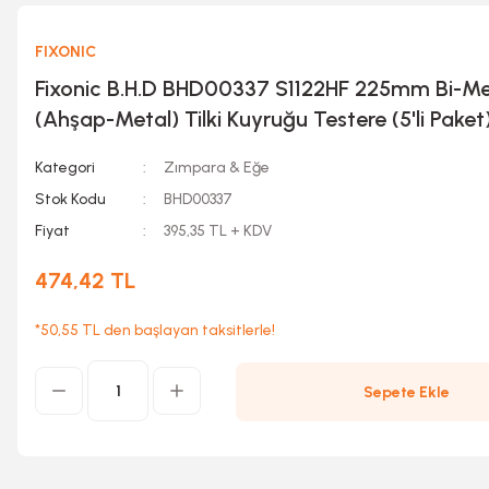
FIXONIC
Fixonic B.H.D BHD00337 S1122HF 225mm Bi-Me
(Ahşap-Metal) Tilki Kuyruğu Testere (5'li Paket
Kategori
Zımpara & Eğe
Stok Kodu
BHD00337
Fiyat
395,35 TL + KDV
474,42 TL
*50,55 TL den başlayan taksitlerle!
Sepete Ekle