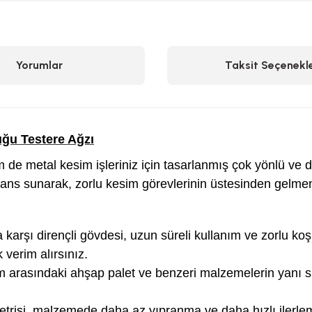
Yorumlar
Taksit Seçenekle
ğu Testere Ağzı
de metal kesim işleriniz için tasarlanmış çok yönlü ve d
ans sunarak, zorlu kesim görevlerinin üstesinden gelmen
karşı dirençli gövdesi, uzun süreli kullanım ve zorlu koş
verim alırsınız.
 arasındaki ahşap palet ve benzeri malzemelerin yanı s
risi, malzemede daha az yıpranma ve daha hızlı ilerleme s