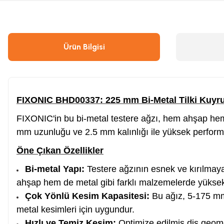
Çivi & Zımba Çakma
Boyalar
Ürün Bilgisi
Ahşap & Metal Kesme
Çırpı İpi
Boya Tabancası
Gres Tabancası/Pompası
FIXONIC BHD00337: 225 mm Bi-Metal Tilki Kuyru
FIXONIC'in bu bi-metal testere ağzı, hem ahşap hem 
Hava Kompresörü
Kapı Hidroliği
mm uzunluğu ve 2.5 mm kalınlığı ile yüksek perform
Öne Çıkan Özellikler
Endüstriyel Temizleme
Oto, Motosiklet, Scooter ve Bisiklet
Bi-metal Yapı:
Testere ağzının esnek ve kırılmaya 
ahşap hem de metal gibi farklı malzemelerde yüksek 
Tilki Kuyruğu
Şaloma & Pürmüzler
Çok Yönlü Kesim Kapasitesi:
Bu ağız, 5-175 mm
metal kesimleri için uygundur.
Freze
Hızlı ve Temiz Kesim:
Optimize edilmiş diş geomet