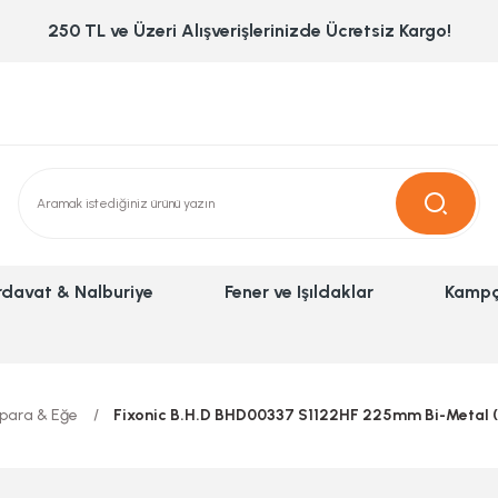
250 TL ve Üzeri Alışverişlerinizde Ücretsiz Kargo!
rdavat & Nalburiye
Fener ve Işıldaklar
Kampç
para & Eğe
Fixonic B.H.D BHD00337 S1122HF 225mm Bi-Metal (Ah