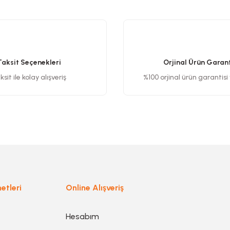
etersiz gördüğünüz noktaları öneri formunu kullanarak tarafımıza iletebilirsiniz
Bu ürüne ilk yorumu siz yapın!
Yorum Yaz
Taksit Seçenekleri
Orjinal Ürün Garant
sit ile kolay alışveriş
%100 orjinal ürün garantisi
Gönder
etleri
Online Alışveriş
Hesabım