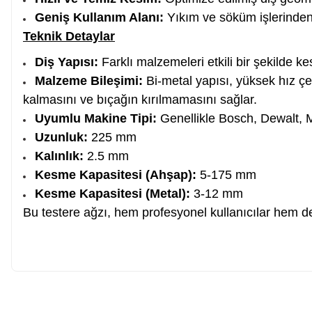
Geniş Kullanım Alanı:
Yıkım ve söküm işlerinden,
Teknik Detaylar
Somun Sıkma Makinesi
Diş Yapısı:
Farklı malzemeleri etkili bir şekilde ke
Malzeme Bileşimi:
Bi-metal yapısı, yüksek hız çe
Pafta
kalmasını ve bıçağın kırılmamasını sağlar.
Uyumlu Makine Tipi:
Genellikle Bosch, Dewalt, Ma
Uzunluk:
225 mm
Karot Makinesi
Kalınlık:
2.5 mm
Kesme Kapasitesi (Ahşap):
5-175 mm
Sıcak Hava Tabancaları
Kesme Kapasitesi (Metal):
3-12 mm
Bu testere ağzı, hem profesyonel kullanıcılar hem de 
Karıştırıcılar
Polisaj Makinesi