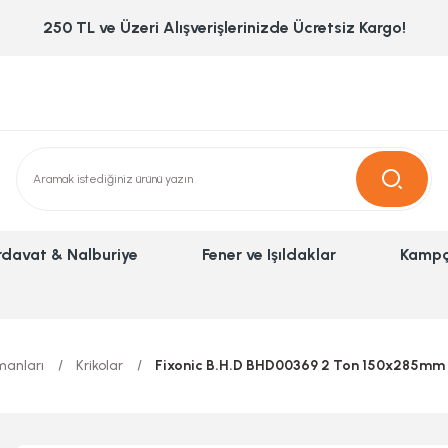
250 TL ve Üzeri Alışverişlerinizde Ücretsiz Kargo!
rdavat & Nalburiye
Fener ve Işıldaklar
Kampç
manları
Krikolar
Fixonic B.H.D BHD00369 2 Ton 150x285mm Hi