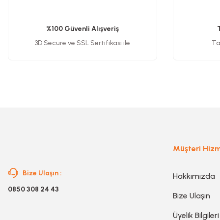
Planya
Ürün resmi kalitesiz, bozuk veya görüntülenemiyor.
Ürün açıklamasında eksik bilgiler bulunuyor.
%100 Güvenli Alışveriş
Ürün bilgilerinde hatalar bulunuyor.
3D Secure ve SSL Sertifikası ile
Tak
Taş Motoru
Ürün fiyatı diğer sitelerden daha pahalı.
Bu ürüne benzer farklı alternatifler olmalı.
Torna Makinesi
Kanal Açma Makinesi
Üfleme Makinesi
Müşteri Hizm
Bize Ulaşın :
Hakkımızda
Sac & Sünger Kesme
0850 308 24 43
Bize Ulaşın
Matkap & Matkap Ucu
Üyelik Bilgileri