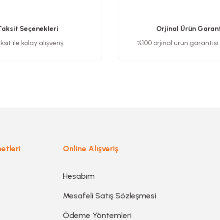
Yorum Yaz
Taksit Seçenekleri
Orjinal Ürün Garant
sit ile kolay alışveriş
%100 orjinal ürün garantisi
Gönder
etleri
Online Alışveriş
Hesabım
Mesafeli Satış Sözleşmesi
Ödeme Yöntemleri