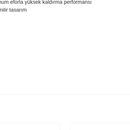
mum eforla yüksek kaldırma performansı
ilir tasarım
etersiz gördüğünüz noktaları öneri formunu kullanarak tarafımıza iletebilirsiniz
Bu ürüne ilk yorumu siz yapın!