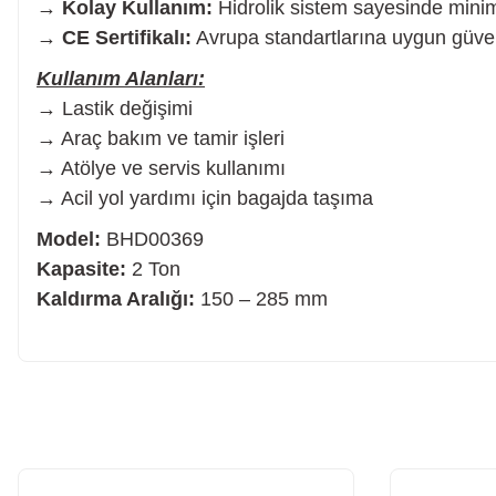
→
Kolay Kullanım:
Hidrolik sistem sayesinde mini
→
CE Sertifikalı:
Avrupa standartlarına uygun güven
Somun Sıkma Makinesi
Kullanım Alanları:
→ Lastik değişimi
→ Araç bakım ve tamir işleri
Pafta
→ Atölye ve servis kullanımı
→ Acil yol yardımı için bagajda taşıma
Karot Makinesi
Model:
BHD00369
Kapasite:
2 Ton
Sıcak Hava Tabancaları
Kaldırma Aralığı:
150 – 285 mm
Karıştırıcılar
Polisaj Makinesi
Bu ürünün fiyat bilgisi, resim, ürün açıklamalarında ve diğer konularda y
Görüş ve önerileriniz için teşekkür ederiz.