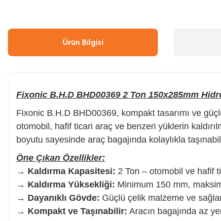
Çivi & Zımba Çakma
Boyalar
Ürün Bilgisi
Ahşap & Metal Kesme
Çırpı İpi
Boya Tabancası
Gres Tabancası/Pompası
Fixonic B.H.D BHD00369 2 Ton 150x285mm Hidro
Fixonic B.H.D BHD00369, kompakt tasarımı ve güçlü h
Hava Kompresörü
Kapı Hidroliği
otomobil, hafif ticari araç ve benzeri yüklerin kald
boyutu sayesinde araç bagajında kolaylıkla taşınabili
Endüstriyel Temizleme
Oto, Motosiklet, Scooter ve Bisiklet
Öne Çıkan Özellikler:
→
Kaldırma Kapasitesi:
2 Ton – otomobil ve hafif ti
Tilki Kuyruğu
Şaloma & Pürmüzler
→
Kaldırma Yüksekliği:
Minimum 150 mm, maksi
→
Dayanıklı Gövde:
Güçlü çelik malzeme ve sağlam
→
Kompakt ve Taşınabilir:
Aracın bagajında az yer 
Freze