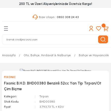
250 TL ve Üzeri Alışverişlerinizde Ücretsiz Kargo!
Geri Dön
Geri Dön
Geri Dön
Bize Ulaşın :
0850 308 24 43
ekanik El Aletleri
Hırdavat & Nalburiye
 Outdoor
 Yapıştıcı Grubu
leri
Anasayfa
Oto, Bahçe, Hırdavat & Nalburiye
Bahçe ve Hayvancılık A
nleri
ılık Aletleri
FIXONIC
 Hizmet Dolapları
Fixonic B.H.D. BHD00380 Benzinli 52cc Yan Tip Tırpan/Ot
Çim Biçme
nları
Kategori
Tırpan
Stok Kodu
BHD00380
 Aletleri
Fiyat
3.793,73 TL + KDV