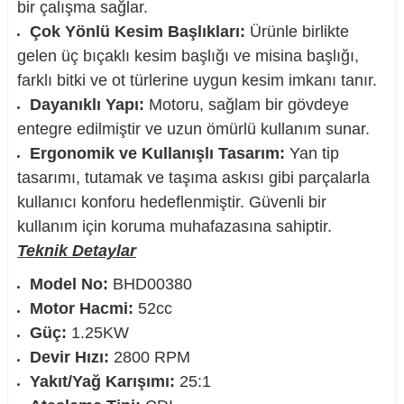
bir çalışma sağlar.
Çok Yönlü Kesim Başlıkları:
Ürünle birlikte
gelen üç bıçaklı kesim başlığı ve misina başlığı,
farklı bitki ve ot türlerine uygun kesim imkanı tanır.
nesi
Dayanıklı Yapı:
Motoru, sağlam bir gövdeye
entegre edilmiştir ve uzun ömürlü kullanım sunar.
i
Ergonomik ve Kullanışlı Tasarım:
Yan tip
tasarımı, tutamak ve taşıma askısı gibi parçalarla
esme
kullanıcı konforu hedeflenmiştir. Güvenli bir
kullanım için koruma muhafazasına sahiptir.
p Ucu
Teknik Detaylar
Model No:
BHD00380
Motor Hacmi:
52cc
bancası ve Lehim Teli
Güç:
1.25KW
Devir Hızı:
2800 RPM
Yakıt/Yağ Karışımı:
25:1