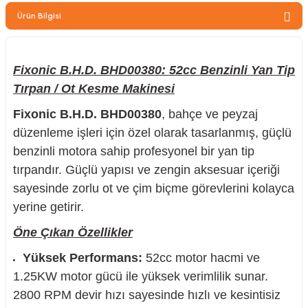
zler
Ürün Bilgisi
Fixonic B.H.D. BHD00380: 52cc Benzinli Yan Tip
kinesi
Tırpan / Ot Kesme Makinesi
Fixonic B.H.D. BHD00380
, bahçe ve peyzaj
düzenleme işleri için özel olarak tasarlanmış, güçlü
benzinli motora sahip profesyonel bir yan tip
tırpandır. Güçlü yapısı ve zengin aksesuar içeriği
ncaları
sayesinde zorlu ot ve çim biçme görevlerini kolayca
yerine getirir.
Öne Çıkan Özellikler
Yüksek Performans:
52cc motor hacmi ve
1.25KW motor gücü ile yüksek verimlilik sunar.
2800 RPM devir hızı sayesinde hızlı ve kesintisiz