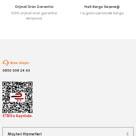
Ürün fiyatı diğer sitelerden daha pahalı.
Orjinal Ürün Garantisi
Hızlı Kargo Seçeneği
Bu ürüne benzer farklı alternatifler olmalı.
%100 orjinal ürün garantisi
1 iş günü içerisinde kargo
veriyoruz
Gönder
Bize Ulaşın :
0850 308 24 43
Müşteri Hizmetleri