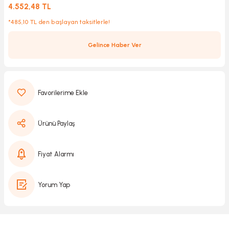
4.552,48 TL
*485,10 TL den başlayan taksitlerle!
Kırıcılar
sesuar
Gelince Haber Ver
rı
akma
Ürünü Paylaş
Kesme
Fiyat Alarmı
Pompası
Yorum Yap
ü
mizleme
 Scooter ve Bisiklet