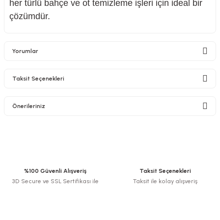
her türlü bahçe ve ot temizleme işleri için ideal bir
çözümdür.
Yorumlar
Taksit Seçenekleri
Bu ürüne ilk yorumu siz yapın!
Önerileriniz
Yorum Yaz
Bu ürünün fiyat bilgisi, resim, ürün açıklamalarında ve diğer konularda
yetersiz gördüğünüz noktaları öneri formunu kullanarak tarafımıza
iletebilirsiniz.
Görüş ve önerileriniz için teşekkür ederiz.
%100 Güvenli Alışveriş
Taksit Seçenekleri
3D Secure ve SSL Sertifikası ile
Taksit ile kolay alışveriş
Ürün resmi kalitesiz, bozuk veya görüntülenemiyor.
Ürün açıklamasında eksik bilgiler bulunuyor.
Ürün bilgilerinde hatalar bulunuyor.