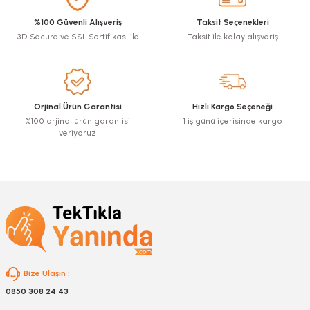
Görüş ve önerileriniz için teşekkür ederiz.
%100 Güvenli Alışveriş
Taksit Seçenekleri
3D Secure ve SSL Sertifikası ile
Taksit ile kolay alışveriş
Ürün resmi kalitesiz, bozuk veya görüntülenemiyor.
Ürün açıklamasında eksik bilgiler bulunuyor.
Ürün bilgilerinde hatalar bulunuyor.
Ürün fiyatı diğer sitelerden daha pahalı.
Orjinal Ürün Garantisi
Hızlı Kargo Seçeneği
Bu ürüne benzer farklı alternatifler olmalı.
%100 orjinal ürün garantisi
1 iş günü içerisinde kargo
veriyoruz
Gönder
Bize Ulaşın :
0850 308 24 43