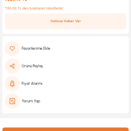
*130,02 TL den başlayan taksitlerle!
Kırıcılar
sesuar
Gelince Haber Ver
rı
akma
Ürünü Paylaş
Kesme
Fiyat Alarmı
Pompası
Yorum Yap
ü
mizleme
 Scooter ve Bisiklet