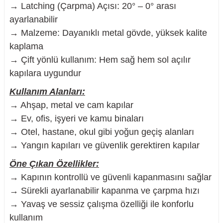
→ Latching (Çarpma) Açısı: 20° – 0° arası
ayarlanabilir
→ Malzeme: Dayanıklı metal gövde, yüksek kalite
kaplama
nesi
→ Çift yönlü kullanım: Hem sağ hem sol açılır
kapılara uygundur
i
Kullanım Alanları:
esme
→ Ahşap, metal ve cam kapılar
→ Ev, ofis, işyeri ve kamu binaları
p Ucu
→ Otel, hastane, okul gibi yoğun geçiş alanları
→ Yangın kapıları ve güvenlik gerektiren kapılar
Öne Çıkan Özellikler:
bancası ve Lehim Teli
→ Kapının kontrollü ve güvenli kapanmasını sağlar
→ Sürekli ayarlanabilir kapanma ve çarpma hızı
→ Yavaş ve sessiz çalışma özelliği ile konforlu
kullanım