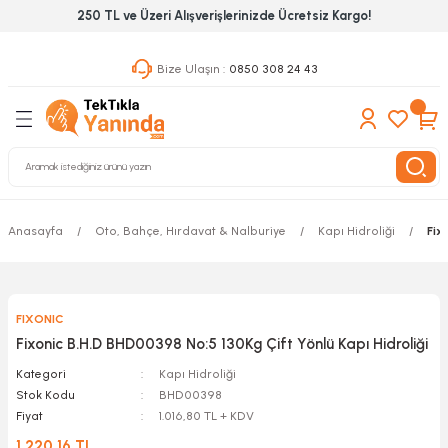
250 TL ve Üzeri Alışverişlerinizde Ücretsiz Kargo!
Geri Dön
Geri Dön
Geri Dön
Bize Ulaşın :
0850 308 24 43
ekanik El Aletleri
Hırdavat & Nalburiye
 Outdoor
 Yapıştıcı Grubu
leri
nleri
Anasayfa
Oto, Bahçe, Hırdavat & Nalburiye
Kapı Hidroliği
Fix
ılık Aletleri
FIXONIC
 Hizmet Dolapları
Fixonic B.H.D BHD00398 No:5 130Kg Çift Yönlü Kapı Hidroliği
nları
Kategori
Kapı Hidroliği
Stok Kodu
BHD00398
Fiyat
1.016,80 TL + KDV
 Aletleri
1.220,16 TL