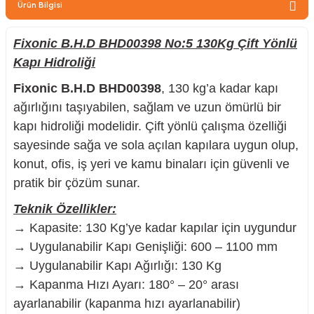
Ürün Bilgisi
zler
Fixonic B.H.D BHD00398 No:5 130Kg Çift Yönlü
Kapı Hidroliği
kinesi
Fixonic B.H.D BHD00398
, 130 kg’a kadar kapı
ağırlığını taşıyabilen, sağlam ve uzun ömürlü bir
kapı hidroliği modelidir. Çift yönlü çalışma özelliği
sayesinde sağa ve sola açılan kapılara uygun olup,
konut, ofis, iş yeri ve kamu binaları için güvenli ve
pratik bir çözüm sunar.
ncaları
Teknik Özellikler:
→ Kapasite: 130 Kg’ye kadar kapılar için uygundur
→ Uygulanabilir Kapı Genişliği: 600 – 1100 mm
→ Uygulanabilir Kapı Ağırlığı: 130 Kg
→ Kapanma Hızı Ayarı: 180° – 20° arası
ayarlanabilir (kapanma hızı ayarlanabilir)