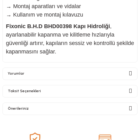
→ Montaj aparatları ve vidalar
→ Kullanım ve montaj kılavuzu
Fixonic B.H.D BHD00398 Kapı Hidroliği
,
ayarlanabilir kapanma ve kilitleme hızlarıyla
güvenliği artırır, kapıların sessiz ve kontrollü şekilde
kapanmasını sağlar.
Yorumlar
Taksit Seçenekleri
Bu ürüne ilk yorumu siz yapın!
Önerileriniz
Yorum Yaz
Bu ürünün fiyat bilgisi, resim, ürün açıklamalarında ve diğer konularda
yetersiz gördüğünüz noktaları öneri formunu kullanarak tarafımıza
iletebilirsiniz.