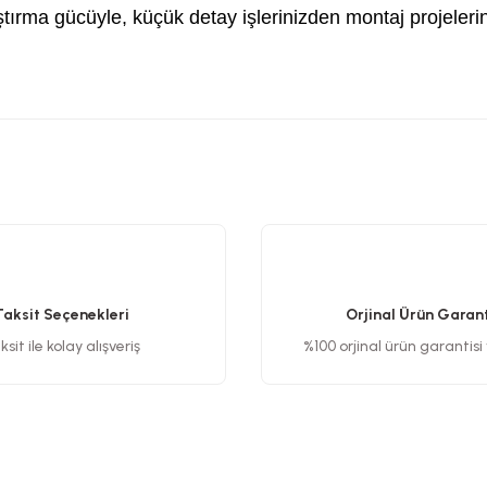
rma gücüyle, küçük detay işlerinizden montaj projeleriniz
etersiz gördüğünüz noktaları öneri formunu kullanarak tarafımıza iletebilirsiniz
Bu ürüne ilk yorumu siz yapın!
Yorum Yaz
Taksit Seçenekleri
Orjinal Ürün Garant
sit ile kolay alışveriş
%100 orjinal ürün garantisi