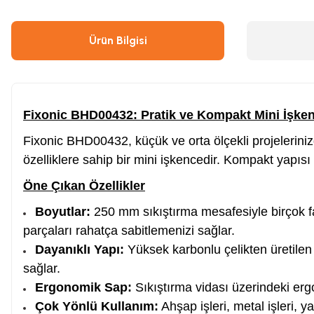
Çivi & Zımba Çakma
Boyalar
Ürün Bilgisi
Ahşap & Metal Kesme
Çırpı İpi
Fixonic BHD00432: Pratik ve Kompakt Mini İşke
Boya Tabancası
Gres Tabancası/Pompası
Fixonic BHD00432, küçük ve orta ölçekli projelerini
özelliklere sahip bir mini işkencedir. Kompakt yapıs
Hava Kompresörü
Kapı Hidroliği
Öne Çıkan Özellikler
Boyutlar:
250 mm sıkıştırma mesafesiyle birçok fa
Endüstriyel Temizleme
Oto, Motosiklet, Scooter ve Bisiklet
parçaları rahatça sabitlemenizi sağlar.
Dayanıklı Yapı:
Yüksek karbonlu çelikten üretilen
Tilki Kuyruğu
Şaloma & Pürmüzler
sağlar.
Ergonomik Sap:
Sıkıştırma vidası üzerindeki er
Çok Yönlü Kullanım:
Ahşap işleri, metal işleri, y
Freze