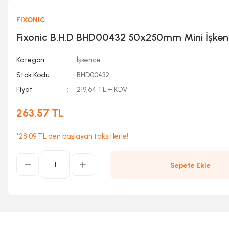
FIXONIC
Fixonic B.H.D BHD00432 50x250mm Mini İşke
Kategori
İşkence
Stok Kodu
BHD00432
Fiyat
219,64 TL + KDV
263,57 TL
*28,09 TL den başlayan taksitlerle!
Sepete Ekle