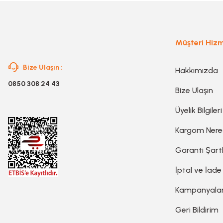
Planya
Müşteri Hizm
Taş Motoru
Bize Ulaşın :
Hakkımızda
Torna Makinesi
0850 308 24 43
Bize Ulaşın
Üyelik Bilgileri
Kanal Açma Makinesi
Kargom Ner
Üfleme Makinesi
Garanti Şartl
İptal ve İade
Sac & Sünger Kesme
Kampanyala
Geri Bildirim
Matkap & Matkap Ucu