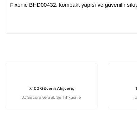
Fixonic BHD00432, kompakt yapısı ve güvenilir sıkıştı
Somun Sıkma Makinesi
Pafta
Bu ürünün fiyat bilgisi, resim, ürün açıklamalarında ve diğer konularda y
Karot Makinesi
Görüş ve önerileriniz için teşekkür ederiz.
Ürün resmi kalitesiz, bozuk veya görüntülenemiyor.
Sıcak Hava Tabancaları
Ürün açıklamasında eksik bilgiler bulunuyor.
%100 Güvenli Alışveriş
Ürün bilgilerinde hatalar bulunuyor.
3D Secure ve SSL Sertifikası ile
Tak
Karıştırıcılar
Ürün fiyatı diğer sitelerden daha pahalı.
Bu ürüne benzer farklı alternatifler olmalı.
Polisaj Makinesi