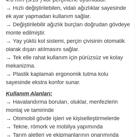
→ Hızlı değiştirilebilen, vidalı ağızlıklar sayesinde
ek ayar yapmadan kullanım sağlar.
→ Değiştirilebilir ağızlık burçları doğrudan gövdeye
monte edilmiştir.
nesi
→ Yay yüklü kol sistemi, perçin çivisinin otomatik
i
olarak dışarı atılmasını sağlar.
→ Tek elle rahat kullanım için pürüzsüz ve kolay
esme
mekanizma.
→ Plastik kaplamalı ergonomik tutma kolu
p Ucu
sayesinde ekstra konfor sunar.
Kullanım Alanları:
→ Havalandırma boruları, oluklar, menfezlerin
bancası ve Lehim Teli
montaj ve tamirinde
→ Otomobil gövde işleri ve kişiselleştirmelerde
→ Tekne, römork ve mobilya yapımında
→ Tarım aletleri ve ekipmanlarının onarımında