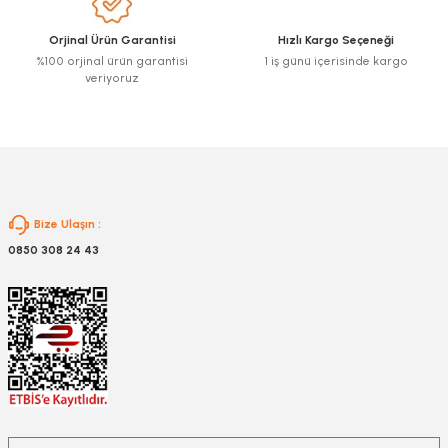
Ürün fiyatı diğer sitelerden daha pahalı.
Orjinal Ürün Garantisi
Hızlı Kargo Seçeneği
Bu ürüne benzer farklı alternatifler olmalı.
%100 orjinal ürün garantisi
1 iş günü içerisinde kargo
veriyoruz
Gönder
Bize Ulaşın :
0850 308 24 43