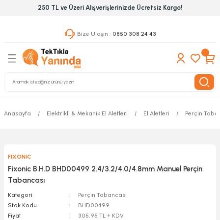
250 TL ve Üzeri Alışverişlerinizde Ücretsiz Kargo!
Geri Dön
Geri Dön
Geri Dön
Bize Ulaşın :
0850 308 24 43
ekanik El Aletleri
Hırdavat & Nalburiye
 Outdoor
 Yapıştıcı Grubu
leri
nleri
Anasayfa
Elektrikli & Mekanik El Aletleri
El Aletleri
Perçin Taba
ılık Aletleri
FIXONIC
 Hizmet Dolapları
Fixonic B.H.D BHD00499 2.4/3.2/4.0/4.8mm Manuel Perçin
Tabancası
nları
Kategori
Perçin Tabancası
Stok Kodu
BHD00499
 Aletleri
Fiyat
305,95 TL + KDV