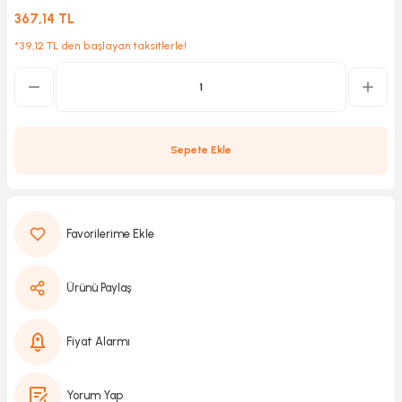
367,14 TL
*39,12 TL den başlayan taksitlerle!
Kırıcılar
sesuar
rı
Sepete Ekle
akma
Kesme
Pompası
Ürünü Paylaş
ü
Fiyat Alarmı
mizleme
 Scooter ve Bisiklet
Yorum Yap