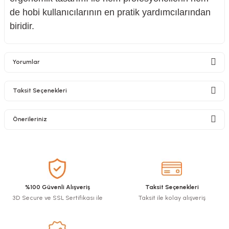
de hobi kullanıcılarının en pratik yardımcılarından
biridir.
Yorumlar
Taksit Seçenekleri
Bu ürüne ilk yorumu siz yapın!
Önerileriniz
Yorum Yaz
Bu ürünün fiyat bilgisi, resim, ürün açıklamalarında ve diğer konularda
yetersiz gördüğünüz noktaları öneri formunu kullanarak tarafımıza
iletebilirsiniz.
Görüş ve önerileriniz için teşekkür ederiz.
%100 Güvenli Alışveriş
Taksit Seçenekleri
3D Secure ve SSL Sertifikası ile
Taksit ile kolay alışveriş
Ürün resmi kalitesiz, bozuk veya görüntülenemiyor.
Ürün açıklamasında eksik bilgiler bulunuyor.
Ürün bilgilerinde hatalar bulunuyor.