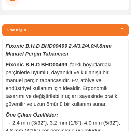
zler
Ürün Bilgisi
kinesi
Fixonic B.H.D BHD00499 2.4/3.2/4.0/4.8mm
Manuel Perçin Tabancası
Fixonic B.H.D BHD00499
, farklı boyutlardaki
perçinlerle uyumlu, dayanıklı ve kullanışlı bir
ncaları
manuel perçin tabancasıdır. Ev, atölye ve
endüstriyel kullanım için idealdir. Ergonomik
tasarımı ve değiştirilebilir uçları sayesinde pratik,
güvenilir ve uzun ömürlü bir kullanım sunar.
Öne Çıkan Özellikler:
→ 2.4 mm (3/32”), 3.2 mm (1/8”), 4.0 mm (5/32”),
4.8 mm (3/16”) kör perçinlerle uyumludur.