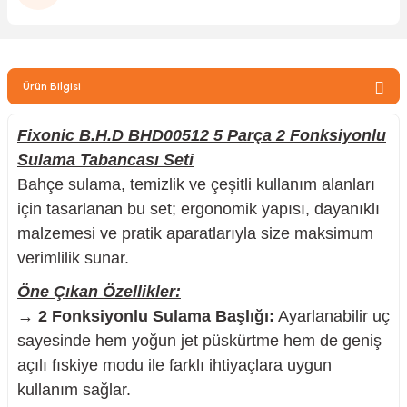
zler
Ürün Bilgisi
kinesi
Fixonic B.H.D BHD00512 5 Parça 2 Fonksiyonlu
Sulama Tabancası Seti
Bahçe sulama, temizlik ve çeşitli kullanım alanları
için tasarlanan bu set; ergonomik yapısı, dayanıklı
malzemesi ve pratik aparatlarıyla size maksimum
ncaları
verimlilik sunar.
Öne Çıkan Özellikler:
→
2 Fonksiyonlu Sulama Başlığı:
Ayarlanabilir uç
sayesinde hem yoğun jet püskürtme hem de geniş
açılı fıskiye modu ile farklı ihtiyaçlara uygun
kullanım sağlar.