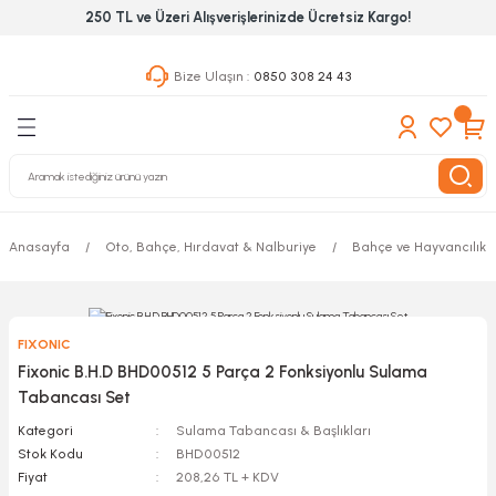
250 TL ve Üzeri Alışverişlerinizde Ücretsiz Kargo!
Geri Dön
Geri Dön
Geri Dön
Bize Ulaşın :
0850 308 24 43
ekanik El Aletleri
Hırdavat & Nalburiye
 Outdoor
 Yapıştıcı Grubu
leri
Anasayfa
Oto, Bahçe, Hırdavat & Nalburiye
Bahçe ve Hayvancılık A
nleri
ılık Aletleri
FIXONIC
 Hizmet Dolapları
Fixonic B.H.D BHD00512 5 Parça 2 Fonksiyonlu Sulama
Tabancası Set
nları
Kategori
Sulama Tabancası & Başlıkları
Stok Kodu
BHD00512
 Aletleri
Fiyat
208,26 TL + KDV