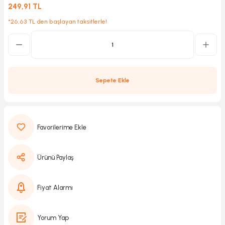
249,91 TL
*26,63 TL den başlayan taksitlerle!
Kırıcılar
sesuar
rı
Sepete Ekle
akma
Kesme
Ürünü Paylaş
Pompası
ü
Fiyat Alarmı
mizleme
 Scooter ve Bisiklet
Yorum Yap