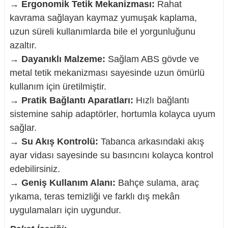
→
Ergonomik Tetik Mekanizması:
Rahat
kavrama sağlayan kaymaz yumuşak kaplama,
uzun süreli kullanımlarda bile el yorgunluğunu
azaltır.
nesi
→
Dayanıklı Malzeme:
Sağlam ABS gövde ve
metal tetik mekanizması sayesinde uzun ömürlü
i
kullanım için üretilmiştir.
→
Pratik Bağlantı Aparatları:
Hızlı bağlantı
esme
sistemine sahip adaptörler, hortumla kolayca uyum
sağlar.
p Ucu
→
Su Akış Kontrolü:
Tabanca arkasındaki akış
ayar vidası sayesinde su basıncını kolayca kontrol
edebilirsiniz.
bancası ve Lehim Teli
→
Geniş Kullanım Alanı:
Bahçe sulama, araç
yıkama, teras temizliği ve farklı dış mekân
uygulamaları için uygundur.