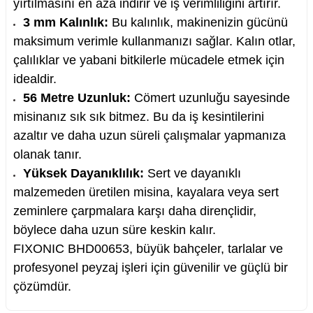
yırtılmasını en aza indirir ve iş verimliliğini artırır.
3 mm Kalınlık:
Bu kalınlık, makinenizin gücünü
maksimum verimle kullanmanızı sağlar. Kalın otlar,
çalılıklar ve yabani bitkilerle mücadele etmek için
nesi
idealdir.
56 Metre Uzunluk:
Cömert uzunluğu sayesinde
i
misinanız sık sık bitmez. Bu da iş kesintilerini
azaltır ve daha uzun süreli çalışmalar yapmanıza
esme
olanak tanır.
Yüksek Dayanıklılık:
Sert ve dayanıklı
p Ucu
malzemeden üretilen misina, kayalara veya sert
zeminlere çarpmalara karşı daha dirençlidir,
böylece daha uzun süre keskin kalır.
bancası ve Lehim Teli
FIXONIC BHD00653, büyük bahçeler, tarlalar ve
profesyonel peyzaj işleri için güvenilir ve güçlü bir
çözümdür.