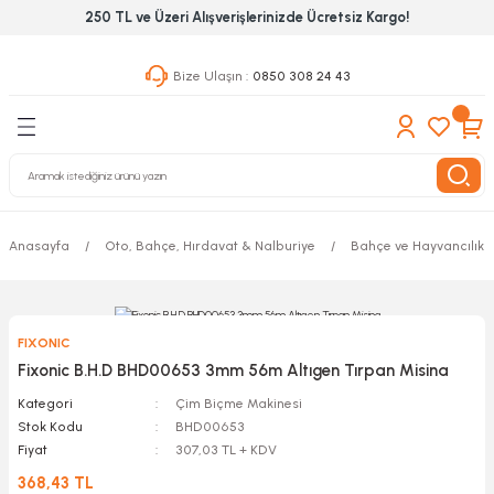
250 TL ve Üzeri Alışverişlerinizde Ücretsiz Kargo!
Geri Dön
Geri Dön
Geri Dön
Bize Ulaşın :
0850 308 24 43
ekanik El Aletleri
Hırdavat & Nalburiye
 Outdoor
 Yapıştıcı Grubu
leri
Anasayfa
Oto, Bahçe, Hırdavat & Nalburiye
Bahçe ve Hayvancılık A
nleri
ılık Aletleri
FIXONIC
 Hizmet Dolapları
Fixonic B.H.D BHD00653 3mm 56m Altıgen Tırpan Misina
Kategori
Çim Biçme Makinesi
nları
Stok Kodu
BHD00653
Fiyat
307,03 TL + KDV
 Aletleri
368,43 TL