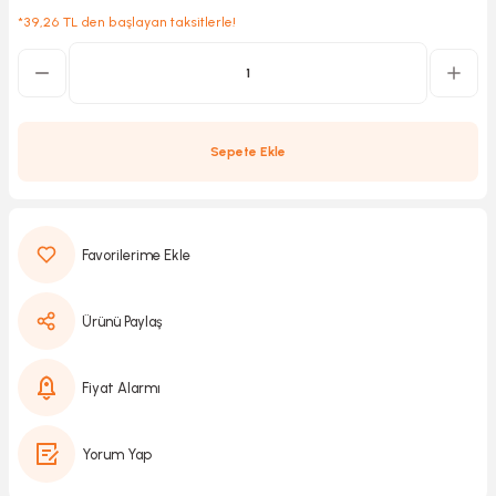
*39,26 TL den başlayan taksitlerle!
Kırıcılar
sesuar
rı
Sepete Ekle
akma
Kesme
Ürünü Paylaş
Pompası
Fiyat Alarmı
ü
Yorum Yap
mizleme
 Scooter ve Bisiklet