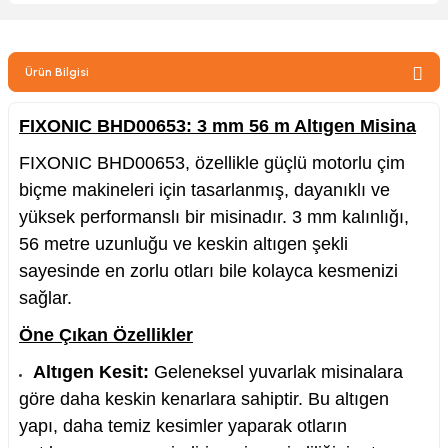
zler
Ürün Bilgisi
kinesi
FIXONIC BHD00653: 3 mm 56 m Altıgen Misina
FIXONIC BHD00653, özellikle güçlü motorlu çim
biçme makineleri için tasarlanmış, dayanıklı ve
yüksek performanslı bir misinadır. 3 mm kalınlığı,
56 metre uzunluğu ve keskin altıgen şekli
ncaları
sayesinde en zorlu otları bile kolayca kesmenizi
sağlar.
Öne Çıkan Özellikler
Altıgen Kesit:
Geleneksel yuvarlak misinalara
göre daha keskin kenarlara sahiptir. Bu altıgen
yapı, daha temiz kesimler yaparak otların