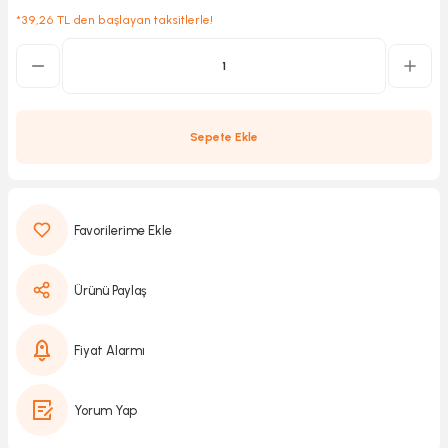
*39,26 TL den başlayan taksitlerle!
Kırıcılar
sesuar
rı
Sepete Ekle
akma
Kesme
Ürünü Paylaş
Pompası
Fiyat Alarmı
ü
Yorum Yap
mizleme
 Scooter ve Bisiklet