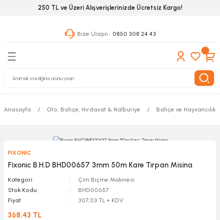
250 TL ve Üzeri Alışverişlerinizde Ücretsiz Kargo!
Geri Dön
Geri Dön
Geri Dön
Bize Ulaşın :
0850 308 24 43
ekanik El Aletleri
Hırdavat & Nalburiye
 Outdoor
 Yapıştıcı Grubu
leri
Anasayfa
Oto, Bahçe, Hırdavat & Nalburiye
Bahçe ve Hayvancılık A
nleri
ılık Aletleri
FIXONIC
 Hizmet Dolapları
Fixonic B.H.D BHD00657 3mm 50m Kare Tırpan Misina
Kategori
Çim Biçme Makinesi
nları
Stok Kodu
BHD00657
Fiyat
307,03 TL + KDV
 Aletleri
368,43 TL