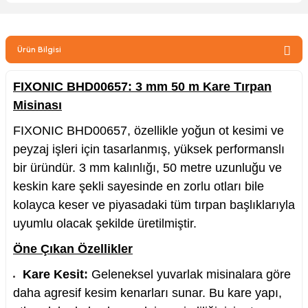
zler
Ürün Bilgisi
kinesi
FIXONIC BHD00657: 3 mm 50 m Kare Tırpan
Misinası
FIXONIC BHD00657, özellikle yoğun ot kesimi ve
peyzaj işleri için tasarlanmış, yüksek performanslı
bir üründür. 3 mm kalınlığı, 50 metre uzunluğu ve
ncaları
keskin kare şekli sayesinde en zorlu otları bile
kolayca keser ve piyasadaki tüm tırpan başlıklarıyla
uyumlu olacak şekilde üretilmiştir.
Öne Çıkan Özellikler
Kare Kesit:
Geleneksel yuvarlak misinalara göre
daha agresif kesim kenarları sunar. Bu kare yapı,