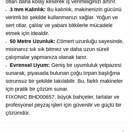
otları daha kolay keserek iş verimliliğinizi artırır.
3 mm Kalınlık:
Bu kalınlık, makinenizin gücünü
verimli bir şekilde kullanmanızı sağlar. Yoğun ve
sert otlar, çalılar ve yabani bitkilerle mücadele
nesi
etmek için idealdir.
50 Metre Uzunluk:
Cömert uzunluğu sayesinde,
i
misinanız sık sık bitmez ve daha uzun süreli
çalışmalar yapmanıza olanak tanır.
esme
Evrensel Uyum:
Geniş bir uyumluluk yelpazesi
sunarak, piyasada bulunan çoğu tırpan başlığına
p Ucu
sorunsuz bir şekilde takılabilir. Bu, farklı makineler
için pratik bir çözüm sunar.
FIXONIC BHD00657, büyük bahçeler, tarlalar ve
bancası ve Lehim Teli
profesyonel peyzaj işleri için güvenilir ve güçlü bir
çözümdür.