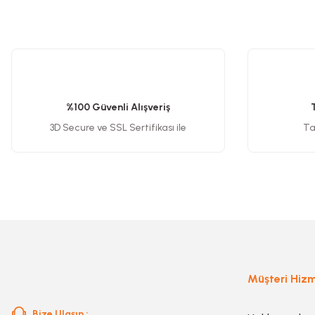
Planya
Bu ürünün fiyat bilgisi, resim, ürün açıklamalarında ve diğer konularda y
Görüş ve önerileriniz için teşekkür ederiz.
Taş Motoru
Ürün resmi kalitesiz, bozuk veya görüntülenemiyor.
Ürün açıklamasında eksik bilgiler bulunuyor.
%100 Güvenli Alışveriş
Torna Makinesi
Ürün bilgilerinde hatalar bulunuyor.
3D Secure ve SSL Sertifikası ile
Tak
Ürün fiyatı diğer sitelerden daha pahalı.
Kanal Açma Makinesi
Bu ürüne benzer farklı alternatifler olmalı.
Üfleme Makinesi
Sac & Sünger Kesme
Müşteri Hizm
Matkap & Matkap Ucu
Bize Ulaşın :