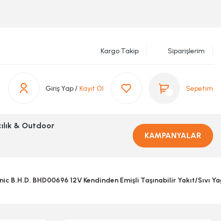
Kargo Takip
Siparişlerim
Giriş Yap /
Kayıt Ol
Sepetim
ılık & Outdoor
KAMPANYALAR
nic B.H.D. BHD00696 12V Kendinden Emişli Taşınabilir Yakıt/Sıvı