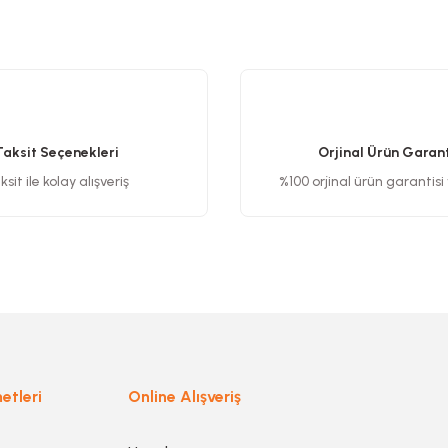
etersiz gördüğünüz noktaları öneri formunu kullanarak tarafımıza iletebilirsiniz
Bu ürüne ilk yorumu siz yapın!
Yorum Yaz
Taksit Seçenekleri
Orjinal Ürün Garant
sit ile kolay alışveriş
%100 orjinal ürün garantisi
Gönder
etleri
Online Alışveriş