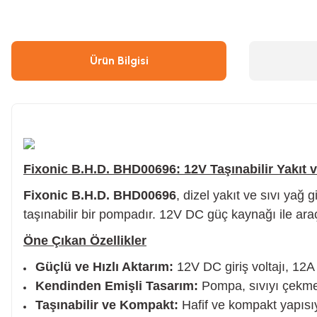
Çivi & Zımba Çakma
Boyalar
Ürün Bilgisi
Ahşap & Metal Kesme
Çırpı İpi
Boya Tabancası
Gres Tabancası/Pompası
Hava Kompresörü
Kapı Hidroliği
Fixonic B.H.D. BHD00696: 12V Taşınabilir Yakıt
Fixonic B.H.D. BHD00696
, dizel yakıt ve sıvı yağ 
taşınabilir bir pompadır. 12V DC güç kaynağı ile ara
Endüstriyel Temizleme
Oto, Motosiklet, Scooter ve Bisiklet
Öne Çıkan Özellikler
Tilki Kuyruğu
Şaloma & Pürmüzler
Güçlü ve Hızlı Aktarım:
12V DC giriş voltajı, 12A 
Kendinden Emişli Tasarım:
Pompa, sıvıyı çekme 
Taşınabilir ve Kompakt:
Hafif ve kompakt yapısıyla
Freze