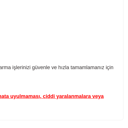
tarma işlerinizi güvenle ve hızla tamamlamanız için
limata uyulmaması, ciddi yaralanmalara veya