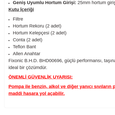
Geniş Uyumlu Hortum Girişi:
25mm hortum girişi,
Kutu İçeriği
Somun Sıkma Makinesi
Filtre
Hortum Rekoru (2 adet)
Hortum Kelepçesi (2 adet)
Pafta
Conta (2 adet)
Teflon Bant
Karot Makinesi
Allen Anahtar
Fixonic B.H.D. BHD00696, güçlü performansı, taşınabil
ideal bir çözümdür.
Sıcak Hava Tabancaları
ÖNEMLİ GÜVENLİK UYARISI:
Karıştırıcılar
Pompa ile benzin, alkol ve diğer yanıcı sıvıların
maddi hasara yol açabilir.
Polisaj Makinesi