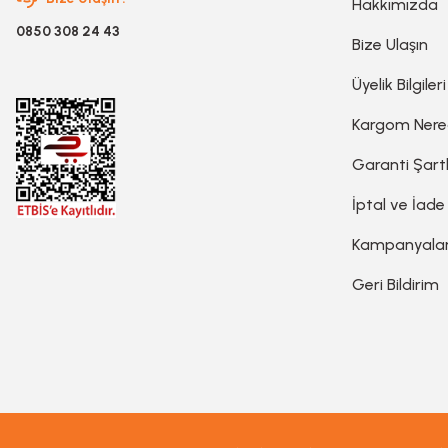
Hakkımızda
0850 308 24 43
Bize Ulaşın
Gravür Setleri
Üyelik Bilgileri
Havya, Lehim Tabancası ve Lehim Teli
Kargom Ner
Garanti Şartl
İptal ve İade
Kampanyala
Geri Bildirim