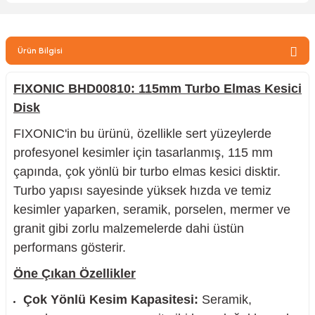
zler
Ürün Bilgisi
kinesi
FIXONIC BHD00810: 115mm Turbo Elmas Kesici
Disk
FIXONIC'in bu ürünü, özellikle sert yüzeylerde
profesyonel kesimler için tasarlanmış, 115 mm
çapında, çok yönlü bir turbo elmas kesici disktir.
ncaları
Turbo yapısı sayesinde yüksek hızda ve temiz
kesimler yaparken, seramik, porselen, mermer ve
granit gibi zorlu malzemelerde dahi üstün
performans gösterir.
Öne Çıkan Özellikler
Çok Yönlü Kesim Kapasitesi:
Seramik,