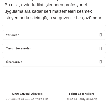
Bu disk, evde tadilat işlerinden profesyonel
uygulamalara kadar sert malzemeleri kesmek
isteyen herkes için güçlü ve güvenilir bir çözümdür.
Yorumlar
Taksit Seçenekleri
Bu ürüne ilk yorumu siz yapın!
Önerileriniz
Yorum Yaz
Bu ürünün fiyat bilgisi, resim, ürün açıklamalarında ve diğer konularda
yetersiz gördüğünüz noktaları öneri formunu kullanarak tarafımıza
iletebilirsiniz.
Görüş ve önerileriniz için teşekkür ederiz.
%100 Güvenli Alışveriş
Taksit Seçenekleri
3D Secure ve SSL Sertifikası ile
Taksit ile kolay alışveriş
Ürün resmi kalitesiz, bozuk veya görüntülenemiyor.
Ürün açıklamasında eksik bilgiler bulunuyor.