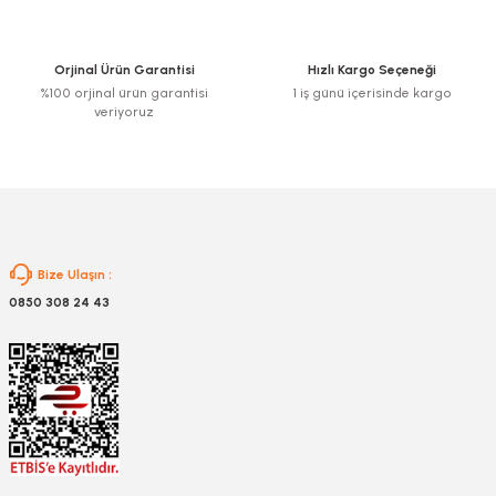
Ürün bilgilerinde hatalar bulunuyor.
Ürün fiyatı diğer sitelerden daha pahalı.
Orjinal Ürün Garantisi
Hızlı Kargo Seçeneği
Bu ürüne benzer farklı alternatifler olmalı.
%100 orjinal ürün garantisi
1 iş günü içerisinde kargo
veriyoruz
Gönder
Bize Ulaşın :
0850 308 24 43