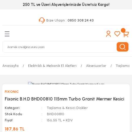
250 TL ve Üzeri Alışverişlerinizde Ücretsiz Kargo!
Geri Dön
Geri Dön
Geri Dön
Bize Ulaşın :
0850 308 24 43
ekanik El Aletleri
Hırdavat & Nalburiye
 Outdoor
 Yapıştıcı Grubu
leri
Anasayfa
Elektrikli & Mekanik El Aletleri
Aksesuarlar
Taşlama &
nleri
ılık Aletleri
FIXONIC
 Hizmet Dolapları
Fixonic B.H.D BHD00810 115mm Turbo Granit Mermer Kesici
Kategori
Taşlama & Kesici Diskler
nları
Stok Kodu
BHD00810
Fiyat
156,55 TL + KDV
 Aletleri
187,86 TL