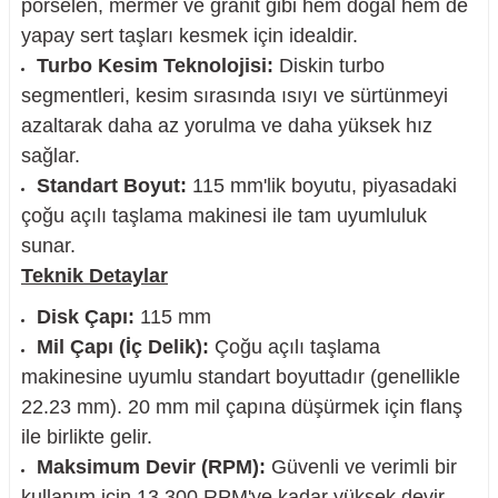
porselen, mermer ve granit gibi hem doğal hem de
yapay sert taşları kesmek için idealdir.
Turbo Kesim Teknolojisi:
Diskin turbo
segmentleri, kesim sırasında ısıyı ve sürtünmeyi
nesi
azaltarak daha az yorulma ve daha yüksek hız
sağlar.
i
Standart Boyut:
115 mm'lik boyutu, piyasadaki
çoğu açılı taşlama makinesi ile tam uyumluluk
esme
sunar.
Teknik Detaylar
p Ucu
Disk Çapı:
115 mm
Mil Çapı (İç Delik):
Çoğu açılı taşlama
makinesine uyumlu standart boyuttadır (genellikle
bancası ve Lehim Teli
22.23 mm). 20 mm mil çapına düşürmek için flanş
ile birlikte gelir.
Maksimum Devir (RPM):
Güvenli ve verimli bir
kullanım için 13,300 RPM'ye kadar yüksek devir