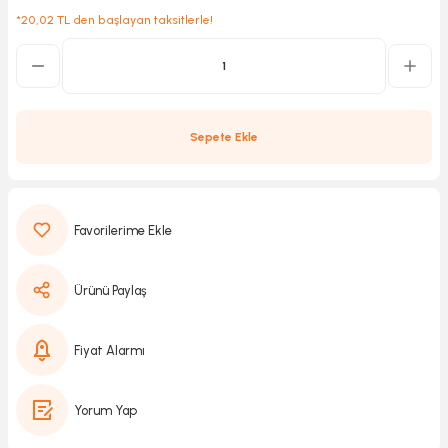
*20,02 TL den başlayan taksitlerle!
Kırıcılar
sesuar
rı
Sepete Ekle
akma
Kesme
Ürünü Paylaş
Pompası
Fiyat Alarmı
ü
Yorum Yap
mizleme
 Scooter ve Bisiklet