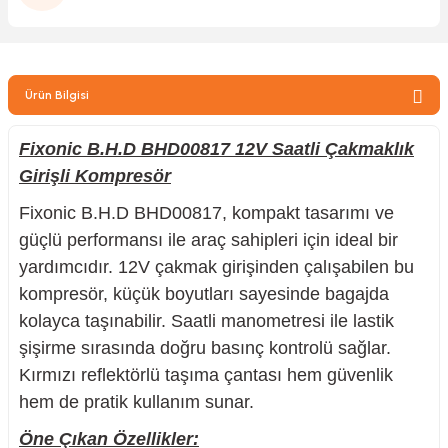
zler
Ürün Bilgisi
kinesi
Fixonic B.H.D BHD00817 12V Saatli Çakmaklık
Girişli Kompresör
Fixonic B.H.D BHD00817, kompakt tasarımı ve
güçlü performansı ile araç sahipleri için ideal bir
ncaları
yardımcıdır. 12V çakmak girişinden çalışabilen bu
kompresör, küçük boyutları sayesinde bagajda
kolayca taşınabilir. Saatli manometresi ile lastik
şişirme sırasında doğru basınç kontrolü sağlar.
Kırmızı reflektörlü taşıma çantası hem güvenlik
hem de pratik kullanım sunar.
Öne Çıkan Özellikler: