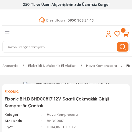
250 TL ve Üzeri Alışverişlerinizde Ücretsiz Kargo!
Geri Dön
Geri Dön
Geri Dön
Bize Ulaşın :
0850 308 24 43
ekanik El Aletleri
Hırdavat & Nalburiye
 Outdoor
 Yapıştıcı Grubu
leri
Anasayfa
Elektrikli & Mekanik El Aletleri
Hava Kompresörü
Fix
nleri
ılık Aletleri
FIXONIC
 Hizmet Dolapları
Fixonic B.H.D BHD00817 12V Saatli Çakmaklık Girişli
Kompresör Çantalı
nları
Kategori
Hava Kompresörü
Stok Kodu
BHD00817
 Aletleri
Fiyat
1.004,85 TL + KDV