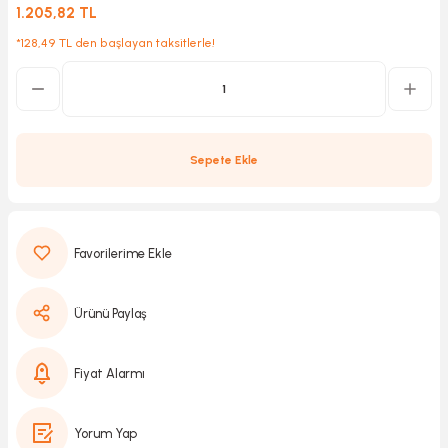
1.205,82 TL
*128,49 TL den başlayan taksitlerle!
Kırıcılar
sesuar
rı
Sepete Ekle
akma
Kesme
Ürünü Paylaş
Pompası
ü
Fiyat Alarmı
mizleme
 Scooter ve Bisiklet
Yorum Yap