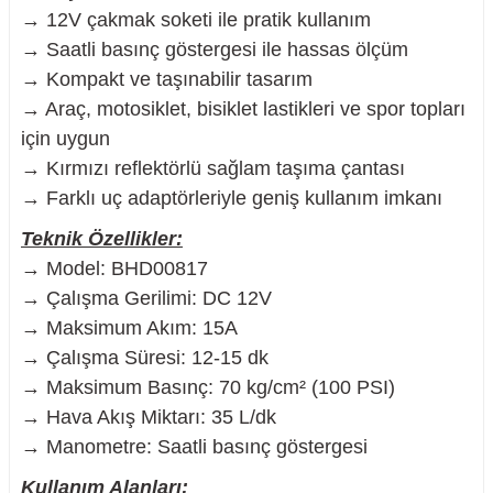
→ 12V çakmak soketi ile pratik kullanım
→ Saatli basınç göstergesi ile hassas ölçüm
→ Kompakt ve taşınabilir tasarım
→ Araç, motosiklet, bisiklet lastikleri ve spor topları
nesi
için uygun
→ Kırmızı reflektörlü sağlam taşıma çantası
i
→ Farklı uç adaptörleriyle geniş kullanım imkanı
esme
Teknik Özellikler:
→ Model: BHD00817
p Ucu
→ Çalışma Gerilimi: DC 12V
→ Maksimum Akım: 15A
→ Çalışma Süresi: 12-15 dk
→ Maksimum Basınç: 70 kg/cm² (100 PSI)
bancası ve Lehim Teli
→ Hava Akış Miktarı: 35 L/dk
→ Manometre: Saatli basınç göstergesi
Kullanım Alanları: