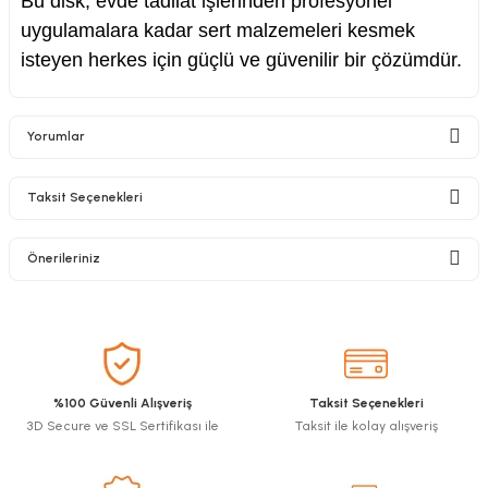
Bu disk, evde tadilat işlerinden profesyonel
uygulamalara kadar sert malzemeleri kesmek
isteyen herkes için güçlü ve güvenilir bir çözümdür.
Yorumlar
Taksit Seçenekleri
Bu ürüne ilk yorumu siz yapın!
Önerileriniz
Yorum Yaz
Bu ürünün fiyat bilgisi, resim, ürün açıklamalarında ve diğer konularda
yetersiz gördüğünüz noktaları öneri formunu kullanarak tarafımıza
iletebilirsiniz.
Görüş ve önerileriniz için teşekkür ederiz.
%100 Güvenli Alışveriş
Taksit Seçenekleri
3D Secure ve SSL Sertifikası ile
Taksit ile kolay alışveriş
Ürün resmi kalitesiz, bozuk veya görüntülenemiyor.
Ürün açıklamasında eksik bilgiler bulunuyor.