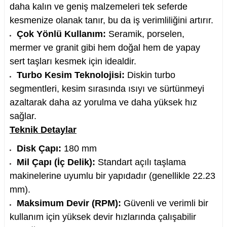
daha kalın ve geniş malzemeleri tek seferde
kesmenize olanak tanır, bu da iş verimliliğini artırır.
Çok Yönlü Kullanım:
Seramik, porselen,
mermer ve granit gibi hem doğal hem de yapay
nesi
sert taşları kesmek için idealdir.
Turbo Kesim Teknolojisi:
Diskin turbo
i
segmentleri, kesim sırasında ısıyı ve sürtünmeyi
azaltarak daha az yorulma ve daha yüksek hız
esme
sağlar.
Teknik Detaylar
p Ucu
Disk Çapı:
180 mm
Mil Çapı (İç Delik):
Standart açılı taşlama
makinelerine uyumlu bir yapıdadır (genellikle 22.23
bancası ve Lehim Teli
mm).
Maksimum Devir (RPM):
Güvenli ve verimli bir
kullanım için yüksek devir hızlarında çalışabilir