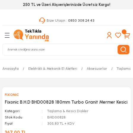
250 TL ve Üzeri Alışverişlerinizde Ücretsiz Kargo!
Geri Dön
Geri Dön
Geri Dön
Bize Ulaşın :
0850 308 24 43
ekanik El Aletleri
Hırdavat & Nalburiye
 Outdoor
 Yapıştıcı Grubu
leri
nleri
Anasayfa
Elektrikli & Mekanik El Aletleri
Aksesuarlar
Taşlama &
ılık Aletleri
FIXONIC
 Hizmet Dolapları
Fixonic B.H.D BHD00828 180mm Turbo Granit Mermer Kesici
nları
Kategori
Taşlama & Kesici Diskler
Stok Kodu
BHD00828
Fiyat
305,83 TL + KDV
 Aletleri
367,00 TL