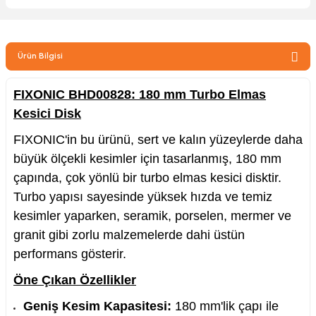
zler
Ürün Bilgisi
kinesi
FIXONIC BHD00828: 180 mm Turbo Elmas
Kesici Disk
FIXONIC'in bu ürünü, sert ve kalın yüzeylerde daha
büyük ölçekli kesimler için tasarlanmış, 180 mm
çapında, çok yönlü bir turbo elmas kesici disktir.
ncaları
Turbo yapısı sayesinde yüksek hızda ve temiz
kesimler yaparken, seramik, porselen, mermer ve
granit gibi zorlu malzemelerde dahi üstün
performans gösterir.
Öne Çıkan Özellikler
Geniş Kesim Kapasitesi:
180 mm'lik çapı ile