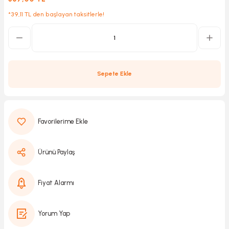
*39,11 TL den başlayan taksitlerle!
Kırıcılar
sesuar
rı
Sepete Ekle
akma
Kesme
Ürünü Paylaş
Pompası
Fiyat Alarmı
ü
mizleme
 Scooter ve Bisiklet
Yorum Yap