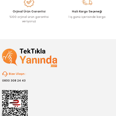
Ürün bilgilerinde hatalar bulunuyor.
Ürün fiyatı diğer sitelerden daha pahalı.
Orjinal Ürün Garantisi
Hızlı Kargo Seçeneği
Bu ürüne benzer farklı alternatifler olmalı.
%100 orjinal ürün garantisi
1 iş günü içerisinde kargo
veriyoruz
Gönder
Bize Ulaşın :
0850 308 24 43