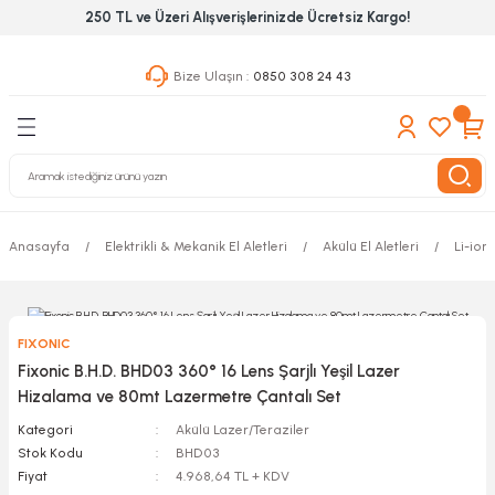
250 TL ve Üzeri Alışverişlerinizde Ücretsiz Kargo!
Geri Dön
Geri Dön
Geri Dön
Bize Ulaşın :
0850 308 24 43
ekanik El Aletleri
Hırdavat & Nalburiye
 Outdoor
 Yapıştıcı Grubu
leri
Anasayfa
Elektrikli & Mekanik El Aletleri
Akülü El Aletleri
Li-ion 
nleri
ılık Aletleri
FIXONIC
 Hizmet Dolapları
Fixonic B.H.D. BHD03 360° 16 Lens Şarjlı Yeşil Lazer
Hizalama ve 80mt Lazermetre Çantalı Set
nları
Kategori
Akülü Lazer/Teraziler
Stok Kodu
BHD03
 Aletleri
Fiyat
4.968,64 TL + KDV