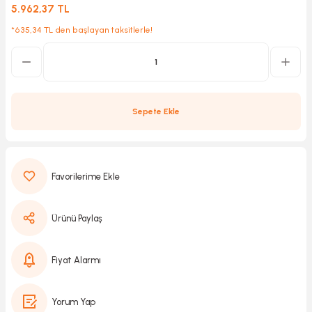
5.962,37 TL
*635,34 TL den başlayan taksitlerle!
Kırıcılar
sesuar
rı
Sepete Ekle
akma
Kesme
Ürünü Paylaş
Pompası
ü
Fiyat Alarmı
mizleme
 Scooter ve Bisiklet
Yorum Yap