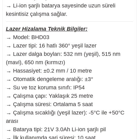
→ Li-ion şarjlı batarya sayesinde uzun süreli
kesintisiz çalışma sağlar.
Lazer Hizalama Teknik Bilgiler:
→ Model: BHD03
→ Lazer tipi: 16 hatlı 360° yeşil lazer
→ Lazer dalga boyları: 532 nm (yeşil), 515 nm
(mavi), 650 nm (kırmızı)
→ Hassasiyet: ±0.2 mm / 10 metre
→ Otomatik dengeleme aralığı: ±3°
→ Su ve toz koruma sınıfı: IP54
→ Çalışma çapı: Yaklaşık 25 metre
→ Çalışma süresi: Ortalama 5 saat
→ Çalışma sıcaklığı (yeşil lazer): -5°C ile +50°C
arası
→ Batarya tipi: 21V 3.0Ah Li-ion şarjlı pil
→ İlk kullanımda şarj süresi: 10 saat