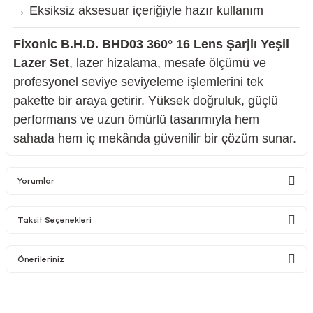
→ Eksiksiz aksesuar içeriğiyle hazır kullanım
Fixonic B.H.D. BHD03 360° 16 Lens Şarjlı Yeşil
Lazer Set
, lazer hizalama, mesafe ölçümü ve
profesyonel seviye seviyeleme işlemlerini tek
pakette bir araya getirir. Yüksek doğruluk, güçlü
performans ve uzun ömürlü tasarımıyla hem
sahada hem iç mekânda güvenilir bir çözüm sunar.
Yorumlar
Taksit Seçenekleri
Bu ürüne ilk yorumu siz yapın!
Önerileriniz
Yorum Yaz
Bu ürünün fiyat bilgisi, resim, ürün açıklamalarında ve diğer konularda
yetersiz gördüğünüz noktaları öneri formunu kullanarak tarafımıza