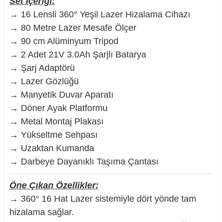
Set İçeriği:
→ 16 Lensli 360° Yeşil Lazer Hizalama Cihazı
→ 80 Metre Lazer Mesafe Ölçer
→ 90 cm Alüminyum Tripod
nesi
→ 2 Adet 21V 3.0Ah Şarjlı Batarya
→ Şarj Adaptörü
i
→ Lazer Gözlüğü
→ Manyetik Duvar Aparatı
esme
→ Döner Ayak Platformu
→ Metal Montaj Plakası
p Ucu
→ Yükseltme Sehpası
→ Uzaktan Kumanda
→ Darbeye Dayanıklı Taşıma Çantası
bancası ve Lehim Teli
Öne Çıkan Özellikler:
→ 360° 16 Hat Lazer sistemiyle dört yönde tam
hizalama sağlar.