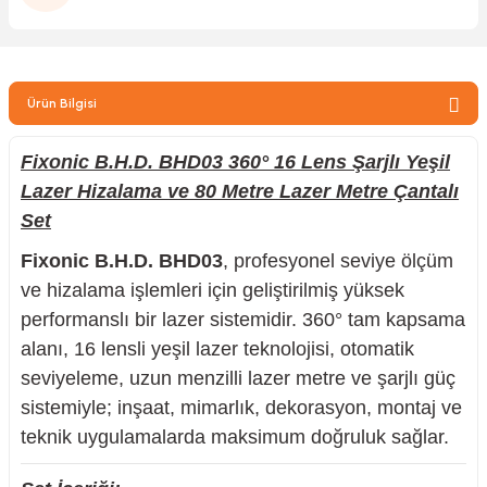
zler
Ürün Bilgisi
kinesi
Fixonic B.H.D. BHD03 360° 16 Lens Şarjlı Yeşil
Lazer Hizalama ve 80 Metre Lazer Metre Çantalı
Set
Fixonic B.H.D. BHD03
, profesyonel seviye ölçüm
ncaları
ve hizalama işlemleri için geliştirilmiş yüksek
performanslı bir lazer sistemidir. 360° tam kapsama
alanı, 16 lensli yeşil lazer teknolojisi, otomatik
seviyeleme, uzun menzilli lazer metre ve şarjlı güç
sistemiyle; inşaat, mimarlık, dekorasyon, montaj ve
teknik uygulamalarda maksimum doğruluk sağlar.