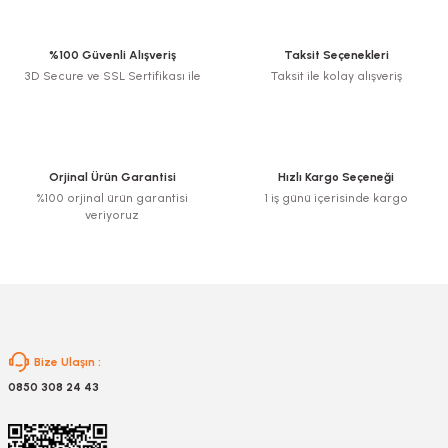
iletebilirsiniz.
Görüş ve önerileriniz için teşekkür ederiz.
%100 Güvenli Alışveriş
Taksit Seçenekleri
3D Secure ve SSL Sertifikası ile
Taksit ile kolay alışveriş
Ürün resmi kalitesiz, bozuk veya görüntülenemiyor.
Ürün açıklamasında eksik bilgiler bulunuyor.
Ürün bilgilerinde hatalar bulunuyor.
Ürün fiyatı diğer sitelerden daha pahalı.
Orjinal Ürün Garantisi
Hızlı Kargo Seçeneği
Bu ürüne benzer farklı alternatifler olmalı.
%100 orjinal ürün garantisi
1 iş günü içerisinde kargo
veriyoruz
Gönder
Bize Ulaşın :
0850 308 24 43