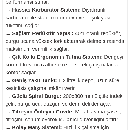
performansı sunar.
→
Hassas Karburatör Sistemi:
Diyaframlı
karburatör ile stabil motor devri ve düşük yakıt
tüketimi sağlar.
→
Sağlam Redüktör Yapısı:
40:1 oranlı redüktör,
burgu ucuna yüksek tork aktararak delme sırasında
maksimum verimlilik sağlar.
→
Çift Kollu Ergonomik Tutma Sistemi:
Dengeyi
korur, titreşimi azaltır ve uzun süreli çalışmalarda
konfor sağlar.
→
Geniş Yakıt Tankı:
1.2 litrelik depo, uzun süreli
kesintisiz çalışma imkânı verir.
→
Güçlü Spiral Burgu:
200x800 mm ölçülerindeki
çelik burgu ucu, düzgün ve derin delikler açar.
→
Titreşim Önleyici Gövde:
Metal taşıma şasisi,
titreşimi sönümleyerek kullanıcı güvenliğini artırır.
→
Kolay Marş Sistemi:
Hızlı ilk çalışma için