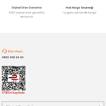
Ürün fiyatı diğer sitelerden daha pahalı.
Orjinal Ürün Garantisi
Hızlı Kargo Seçeneği
Bu ürüne benzer farklı alternatifler olmalı.
%100 orjinal ürün garantisi
1 iş günü içerisinde kargo
veriyoruz
Gönder
Bize Ulaşın :
0850 308 24 43