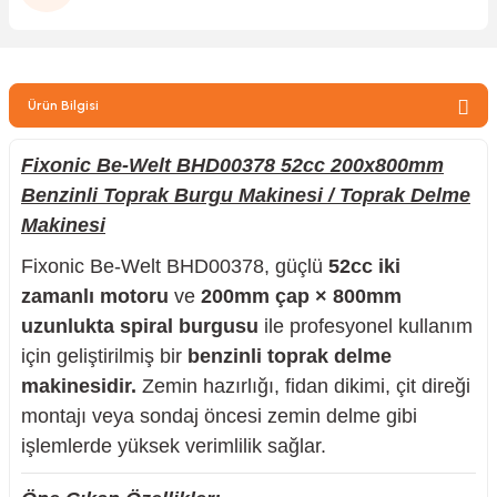
zler
Ürün Bilgisi
kinesi
Fixonic Be-Welt BHD00378 52cc 200x800mm
Benzinli Toprak Burgu Makinesi / Toprak Delme
Makinesi
Fixonic Be-Welt BHD00378, güçlü
52cc iki
ncaları
zamanlı motoru
ve
200mm çap × 800mm
uzunlukta spiral burgusu
ile profesyonel kullanım
için geliştirilmiş bir
benzinli toprak delme
makinesidir.
Zemin hazırlığı, fidan dikimi, çit direği
montajı veya sondaj öncesi zemin delme gibi
işlemlerde yüksek verimlilik sağlar.