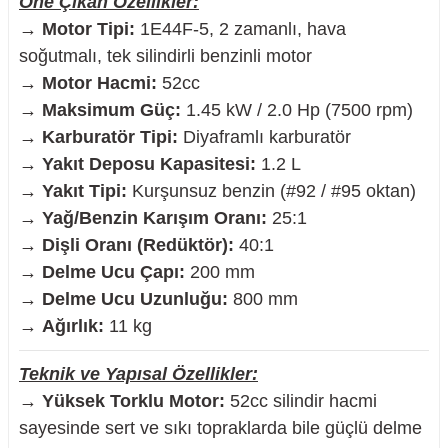
Öne Çıkan Özellikler:
→
Motor Tipi:
1E44F-5, 2 zamanlı, hava
soğutmalı, tek silindirli benzinli motor
→
Motor Hacmi:
52cc
nesi
→
Maksimum Güç:
1.45 kW / 2.0 Hp (7500 rpm)
→
Karburatör Tipi:
Diyaframlı karburatör
i
→
Yakıt Deposu Kapasitesi:
1.2 L
→
Yakıt Tipi:
Kurşunsuz benzin (#92 / #95 oktan)
esme
→
Yağ/Benzin Karışım Oranı:
25:1
→
Dişli Oranı (Redüktör):
40:1
p Ucu
→
Delme Ucu Çapı:
200 mm
→
Delme Ucu Uzunluğu:
800 mm
→
Ağırlık:
11 kg
bancası ve Lehim Teli
Teknik ve Yapısal Özellikler:
→
Yüksek Torklu Motor:
52cc silindir hacmi
sayesinde sert ve sıkı topraklarda bile güçlü delme