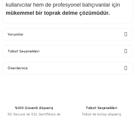
kullanıcılar hem de profesyonel bahçıvanlar için
mükemmel bir toprak delme çözümüdür.
Yorumlar
Taksit Seçenekleri
Bu ürüne ilk yorumu siz yapın!
Önerileriniz
Yorum Yaz
Bu ürünün fiyat bilgisi, resim, ürün açıklamalarında ve diğer konularda
yetersiz gördüğünüz noktaları öneri formunu kullanarak tarafımıza
iletebilirsiniz.
Görüş ve önerileriniz için teşekkür ederiz.
%100 Güvenli Alışveriş
Taksit Seçenekleri
3D Secure ve SSL Sertifikası ile
Taksit ile kolay alışveriş
Ürün resmi kalitesiz, bozuk veya görüntülenemiyor.
Ürün açıklamasında eksik bilgiler bulunuyor.
Ürün bilgilerinde hatalar bulunuyor.