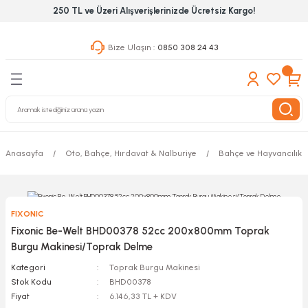
250 TL ve Üzeri Alışverişlerinizde Ücretsiz Kargo!
Geri Dön
Geri Dön
Geri Dön
Bize Ulaşın :
0850 308 24 43
ekanik El Aletleri
Hırdavat & Nalburiye
 Outdoor
 Yapıştıcı Grubu
leri
Anasayfa
Oto, Bahçe, Hırdavat & Nalburiye
Bahçe ve Hayvancılık A
nleri
ılık Aletleri
FIXONIC
 Hizmet Dolapları
Fixonic Be-Welt BHD00378 52cc 200x800mm Toprak
Burgu Makinesi/Toprak Delme
nları
Kategori
Toprak Burgu Makinesi
Stok Kodu
BHD00378
 Aletleri
Fiyat
6.146,33 TL + KDV