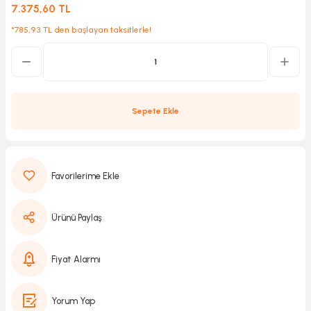
7.375,60 TL
*785,93 TL den başlayan taksitlerle!
Kırıcılar
sesuar
rı
Sepete Ekle
akma
Kesme
Ürünü Paylaş
Pompası
ü
Fiyat Alarmı
mizleme
 Scooter ve Bisiklet
Yorum Yap