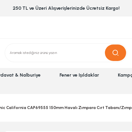
250 TL ve Üzeri Alışverişlerinizde Ücretsiz Kargo!
rdavat & Nalburiye
Fener ve Işıldaklar
Kampç
nic California CAP69555 150mm Havalı Zımpara Cırt Tabanı/Zımp