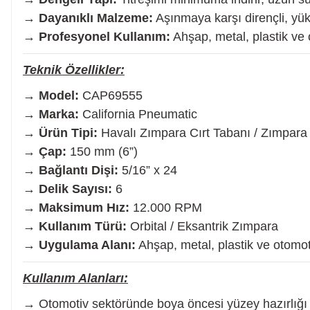
→
Dayanıklı Malzeme:
Aşınmaya karşı dirençli, yük
→
Profesyonel Kullanım:
Ahşap, metal, plastik ve
Somun Sıkma Makinesi
Teknik Özellikler:
Pafta
→
Model:
CAP69555
→
Marka:
California Pneumatic
→
Ürün Tipi:
Havalı Zımpara Cırt Tabanı / Zımpara
Karot Makinesi
→
Çap:
150 mm (6”)
→
Bağlantı Dişi:
5/16” x 24
Sıcak Hava Tabancaları
→
Delik Sayısı:
6
→
Maksimum Hız:
12.000 RPM
→
Kullanım Türü:
Orbital / Eksantrik Zımpara
Karıştırıcılar
→
Uygulama Alanı:
Ahşap, metal, plastik ve otomot
Polisaj Makinesi
Kullanım Alanları:
→ Otomotiv sektöründe boya öncesi yüzey hazırlığı