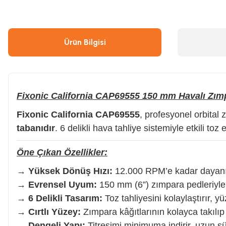
Çivi & Zımba Çakma
Boyalar
Ürün Bilgisi
Ahşap & Metal Kesme
Çırpı İpi
Boya Tabancası
Gres Tabancası/Pompası
Fixonic California CAP69555 150 mm Havalı Zımp
Fixonic California CAP69555
, profesyonel orbita
Hava Kompresörü
Kapı Hidroliği
tabanıdır
. 6 delikli hava tahliye sistemiyle etkili toz
Öne Çıkan Özellikler:
Endüstriyel Temizleme
Oto, Motosiklet, Scooter ve Bisiklet
→
Yüksek Dönüş Hızı:
12.000 RPM’e kadar dayanıkl
→
Evrensel Uyum:
150 mm (6”) zımpara pedleriyle
Tilki Kuyruğu
Şaloma & Pürmüzler
→
6 Delikli Tasarım:
Toz tahliyesini kolaylaştırır, yüz
→
Cırtlı Yüzey:
Zımpara kâğıtlarının kolayca takılıp
Freze
→
Dengeli Yapı:
Titreşimi minimuma indirir, uzun sü