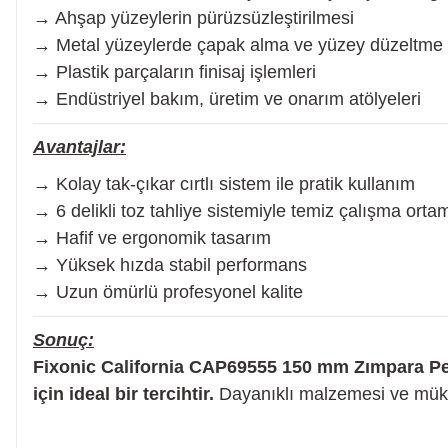
→ Ahşap yüzeylerin pürüzsüzleştirilmesi
Planya
→ Metal yüzeylerde çapak alma ve yüzey düzeltme
→ Plastik parçaların finisaj işlemleri
Taş Motoru
→ Endüstriyel bakım, üretim ve onarım atölyeleri
Avantajlar:
Torna Makinesi
→ Kolay tak-çıkar cırtlı sistem ile pratik kullanım
→ 6 delikli toz tahliye sistemiyle temiz çalışma orta
Kanal Açma Makinesi
→ Hafif ve ergonomik tasarım
→ Yüksek hızda stabil performans
→ Uzun ömürlü profesyonel kalite
Üfleme Makinesi
Sonuç:
Sac & Sünger Kesme
Fixonic California CAP69555 150 mm Zımpara P
için ideal bir tercihtir.
Dayanıklı malzemesi ve mü
Matkap & Matkap Ucu