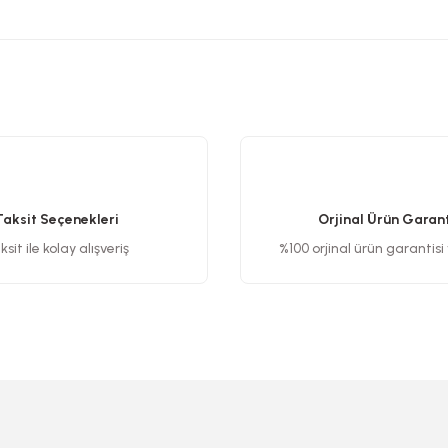
etersiz gördüğünüz noktaları öneri formunu kullanarak tarafımıza iletebilirsiniz
Bu ürüne ilk yorumu siz yapın!
Yorum Yaz
Taksit Seçenekleri
Orjinal Ürün Garant
sit ile kolay alışveriş
%100 orjinal ürün garantisi
Gönder