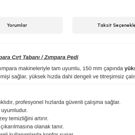
Yorumlar
Taksit Seçenekle
ara Cırt Tabanı / Zımpara Pedi
l zımpara makineleriyle tam uyumlu, 150 mm çapında
yüks
 emişi sağlar, yüksek hızda dahi dengeli ve titreşimsiz çalış
ıdır, profesyonel hızlarda güvenli çalışma sağlar.
 uyumludur.
ey temizliğini artırır.
 çıkarılmasına olanak tanır.
reli kullanımlarda konfor sunar.