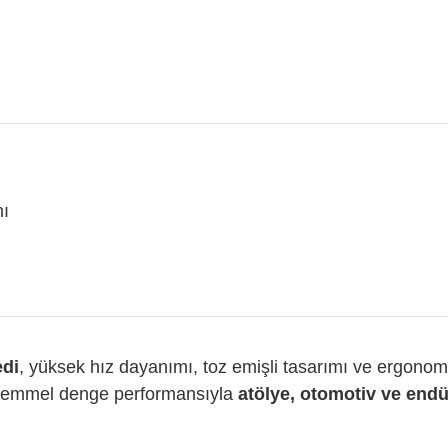
mı
edi
, yüksek hız dayanımı, toz emişli tasarımı ve ergonom
kemmel denge performansıyla
atölye, otomotiv ve endü