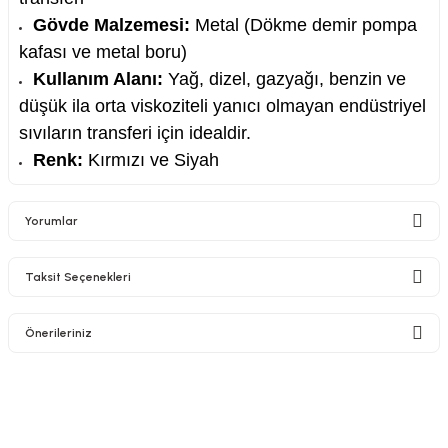
Gövde Malzemesi:
Metal (Dökme demir pompa
kafası ve metal boru)
Kullanım Alanı:
Yağ, dizel, gazyağı, benzin ve
düşük ila orta viskoziteli yanıcı olmayan endüstriyel
sıvıların transferi için idealdir.
Renk:
Kırmızı ve Siyah
Yorumlar
Taksit Seçenekleri
Bu ürüne ilk yorumu siz yapın!
Önerileriniz
Yorum Yaz
Bu ürünün fiyat bilgisi, resim, ürün açıklamalarında ve diğer konularda
yetersiz gördüğünüz noktaları öneri formunu kullanarak tarafımıza
iletebilirsiniz.
Görüş ve önerileriniz için teşekkür ederiz.