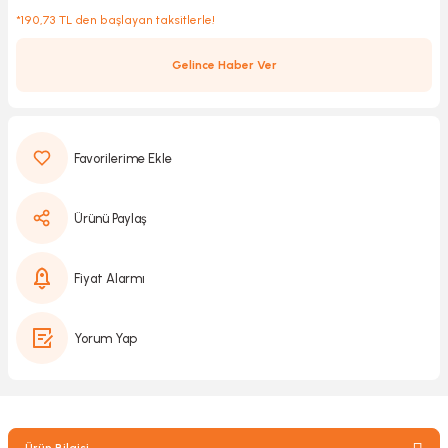
*190,73 TL den başlayan taksitlerle!
Gelince Haber Ver
Kırıcılar
sesuar
rı
Ürünü Paylaş
akma
Kesme
Fiyat Alarmı
Pompası
Yorum Yap
ü
mizleme
 Scooter ve Bisiklet
Ürün Bilgisi