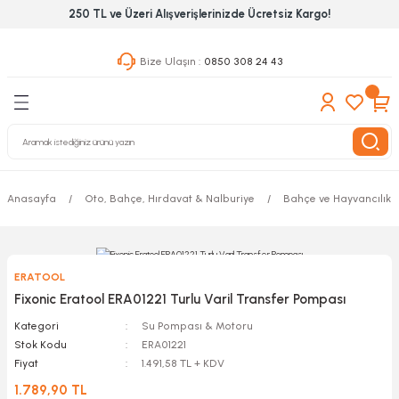
250 TL ve Üzeri Alışverişlerinizde Ücretsiz Kargo!
Geri Dön
Geri Dön
Geri Dön
Bize Ulaşın :
0850 308 24 43
ekanik El Aletleri
Hırdavat & Nalburiye
 Outdoor
 Yapıştıcı Grubu
leri
Anasayfa
Oto, Bahçe, Hırdavat & Nalburiye
Bahçe ve Hayvancılık A
nleri
ılık Aletleri
ERATOOL
 Hizmet Dolapları
Fixonic Eratool ERA01221 Turlu Varil Transfer Pompası
Kategori
Su Pompası & Motoru
nları
Stok Kodu
ERA01221
Fiyat
1.491,58 TL + KDV
 Aletleri
1.789,90 TL