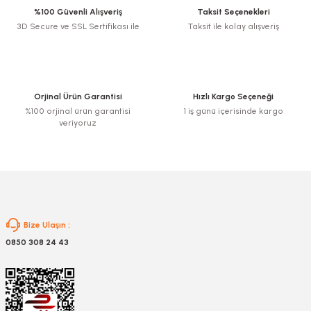
%100 Güvenli Alışveriş
Taksit Seçenekleri
3D Secure ve SSL Sertifikası ile
Taksit ile kolay alışveriş
Ürün resmi kalitesiz, bozuk veya görüntülenemiyor.
Ürün açıklamasında eksik bilgiler bulunuyor.
Ürün bilgilerinde hatalar bulunuyor.
Ürün fiyatı diğer sitelerden daha pahalı.
Orjinal Ürün Garantisi
Hızlı Kargo Seçeneği
Bu ürüne benzer farklı alternatifler olmalı.
%100 orjinal ürün garantisi
1 iş günü içerisinde kargo
veriyoruz
Gönder
Bize Ulaşın :
0850 308 24 43