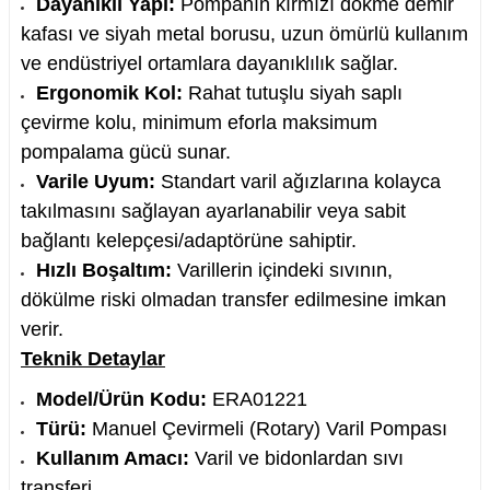
Dayanıklı Yapı:
Pompanın kırmızı dökme demir
kafası ve siyah metal borusu, uzun ömürlü kullanım
ve endüstriyel ortamlara dayanıklılık sağlar.
Ergonomik Kol:
Rahat tutuşlu siyah saplı
nesi
çevirme kolu, minimum eforla maksimum
pompalama gücü sunar.
i
Varile Uyum:
Standart varil ağızlarına kolayca
takılmasını sağlayan ayarlanabilir veya sabit
esme
bağlantı kelepçesi/adaptörüne sahiptir.
Hızlı Boşaltım:
Varillerin içindeki sıvının,
p Ucu
dökülme riski olmadan transfer edilmesine imkan
verir.
Teknik Detaylar
bancası ve Lehim Teli
Model/Ürün Kodu:
ERA01221
Türü:
Manuel Çevirmeli (Rotary) Varil Pompası
Kullanım Amacı:
Varil ve bidonlardan sıvı
transferi