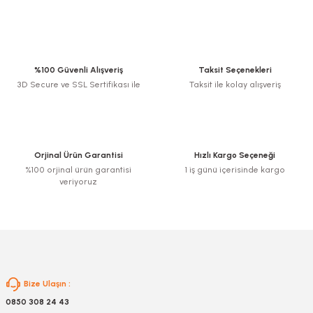
Bu ürünün fiyat bilgisi, resim, ürün açıklamalarında ve diğer konularda
yetersiz gördüğünüz noktaları öneri formunu kullanarak tarafımıza
iletebilirsiniz.
Görüş ve önerileriniz için teşekkür ederiz.
%100 Güvenli Alışveriş
Taksit Seçenekleri
3D Secure ve SSL Sertifikası ile
Taksit ile kolay alışveriş
Ürün resmi kalitesiz, bozuk veya görüntülenemiyor.
Ürün açıklamasında eksik bilgiler bulunuyor.
Ürün bilgilerinde hatalar bulunuyor.
Ürün fiyatı diğer sitelerden daha pahalı.
Orjinal Ürün Garantisi
Hızlı Kargo Seçeneği
Bu ürüne benzer farklı alternatifler olmalı.
%100 orjinal ürün garantisi
1 iş günü içerisinde kargo
veriyoruz
Gönder
Bize Ulaşın :
0850 308 24 43