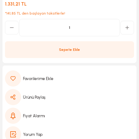
1.331,21 TL
*141,85 TL den başlayan taksitlerle!
Kırıcılar
sesuar
rı
Sepete Ekle
akma
Kesme
Ürünü Paylaş
Pompası
ü
Fiyat Alarmı
mizleme
 Scooter ve Bisiklet
Yorum Yap