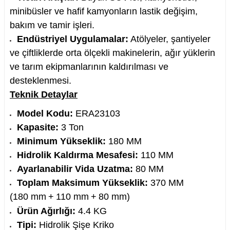
minibüsler ve hafif kamyonların lastik değişim,
bakım ve tamir işleri.
Endüstriyel Uygulamalar:
Atölyeler, şantiyeler
ve çiftliklerde orta ölçekli makinelerin, ağır yüklerin
ve tarım ekipmanlarının kaldırılması ve
desteklenmesi.
Teknik Detaylar
Model Kodu:
ERA23103
Kapasite:
3
Ton
Minimum Yükseklik:
180
MM
Hidrolik Kaldırma Mesafesi:
110
MM
Ayarlanabilir Vida Uzatma:
80
MM
Toplam Maksimum Yükseklik:
370
MM
(
180
mm
+
110
mm
+
80
mm
)
Ürün Ağırlığı:
4.4
KG
Tipi:
Hidrolik Şişe Kriko