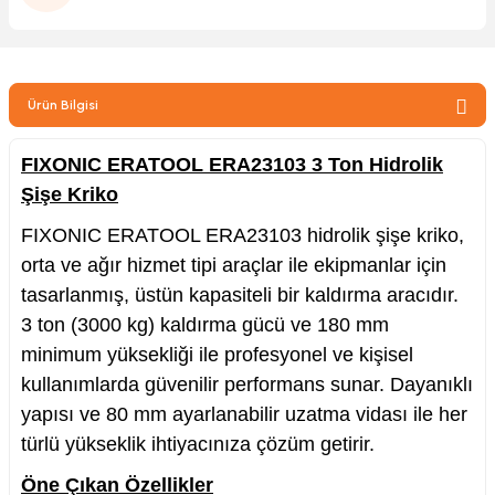
zler
Ürün Bilgisi
kinesi
FIXONIC ERATOOL ERA23103 3 Ton Hidrolik
Şişe Kriko
FIXONIC ERATOOL ERA23103 hidrolik şişe kriko,
orta ve ağır hizmet tipi araçlar ile ekipmanlar için
ncaları
tasarlanmış, üstün kapasiteli bir kaldırma aracıdır.
3
ton
(3000 kg) kaldırma gücü ve
180
mm
minimum yüksekliği ile profesyonel ve kişisel
kullanımlarda güvenilir performans sunar. Dayanıklı
yapısı ve
80
mm
ayarlanabilir uzatma vidası ile her
türlü yükseklik ihtiyacınıza çözüm getirir.
Öne Çıkan Özellikler