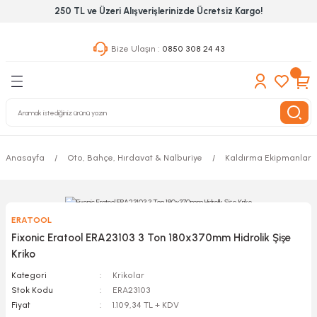
250 TL ve Üzeri Alışverişlerinizde Ücretsiz Kargo!
Geri Dön
Geri Dön
Geri Dön
Bize Ulaşın :
0850 308 24 43
ekanik El Aletleri
Hırdavat & Nalburiye
 Outdoor
 Yapıştıcı Grubu
leri
Anasayfa
Oto, Bahçe, Hırdavat & Nalburiye
Kaldırma Ekipmanları
nleri
ılık Aletleri
ERATOOL
 Hizmet Dolapları
Fixonic Eratool ERA23103 3 Ton 180x370mm Hidrolik Şişe
Kriko
nları
Kategori
Krikolar
Stok Kodu
ERA23103
 Aletleri
Fiyat
1.109,34 TL + KDV