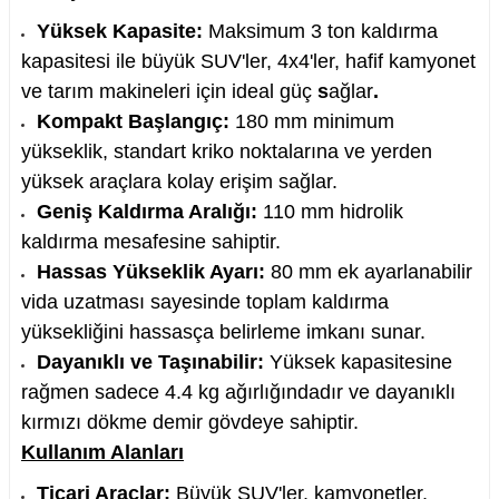
Yüksek Kapasite:
Maksimum
3
ton
kaldırma
kapasitesi ile büyük SUV'ler, 4x4'ler, hafif kamyonet
ve tarım makineleri için ideal güç
s
ağlar
.
Kompakt Başlangıç:
180
mm
minimum
nesi
yükseklik, standart kriko noktalarına ve yerden
i
yüksek araçlara kolay erişim sağlar.
Geniş Kaldırma Aralığı:
110
mm
hidrolik
esme
kaldırma mesafesine sahiptir.
Hassas Yükseklik Ayarı:
80
mm
ek ayarlanabilir
p Ucu
vida uzatması sayesinde toplam kaldırma
yüksekliğini hassasça belirleme imkanı sunar.
Dayanıklı ve Taşınabilir:
Yüksek kapasitesine
rağmen sadece
4.4
kg
ağırlığındadır ve dayanıklı
bancası ve Lehim Teli
kırmızı dökme demir gövdeye sahiptir.
Kullanım Alanları
Ticari Araçlar:
Büyük SUV'ler, kamyonetler,