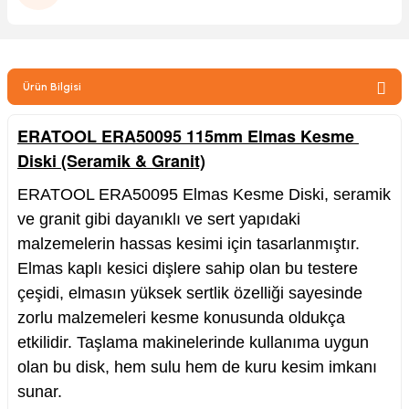
zler
Ürün Bilgisi
kinesi
ERATOOL ERA50095 115mm Elmas Kesme 
Diski (Seramik & Granit)
ERATOOL ERA50095 Elmas Kesme Diski, seramik
ve granit gibi dayanıklı ve sert yapıdaki
ncaları
malzemelerin hassas kesimi için tasarlanmıştır.
Elmas kaplı kesici dişlere sahip olan bu testere
çeşidi, elmasın yüksek sertlik özelliği sayesinde
zorlu malzemeleri kesme konusunda oldukça
etkilidir. Taşlama makinelerinde kullanıma uygun
olan bu disk, hem sulu hem de kuru kesim imkanı
sunar.