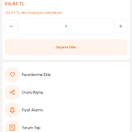
516,85 TL
*55,07 TL den başlayan taksitlerle!
Kırıcılar
sesuar
rı
Sepete Ekle
akma
Kesme
Ürünü Paylaş
Pompası
ü
Fiyat Alarmı
mizleme
 Scooter ve Bisiklet
Yorum Yap