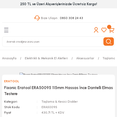
250 TL ve Üzeri Alışverişlerinizde Ücretsiz Kargo!
Geri Dön
Geri Dön
Geri Dön
Bize Ulaşın :
0850 308 24 43
ekanik El Aletleri
Hırdavat & Nalburiye
 Outdoor
 Yapıştıcı Grubu
leri
Anasayfa
Elektrikli & Mekanik El Aletleri
Aksesuarlar
Taşlama &
nleri
ılık Aletleri
ERATOOL
 Hizmet Dolapları
Fixonic Eratool ERA50095 115mm Hassas İnce Dantelli Elmas
Testere
nları
Kategori
Taşlama & Kesici Diskler
Stok Kodu
ERA50095
 Aletleri
Fiyat
430,71 TL + KDV