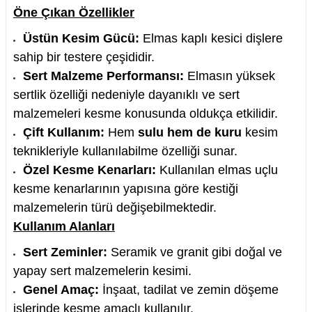
Öne Çıkan Özellikler
Üstün Kesim Gücü:
Elmas kaplı kesici dişlere
sahip bir testere çeşididir.
Sert Malzeme Performansı:
Elmasın yüksek
nesi
sertlik özelliği nedeniyle dayanıklı ve sert
i
malzemeleri kesme konusunda oldukça etkilidir.
Çift Kullanım:
Hem
sulu hem de kuru
kesim
esme
teknikleriyle kullanılabilme özelliği sunar.
Özel Kesme Kenarları:
Kullanılan elmas uçlu
p Ucu
kesme kenarlarının yapısına göre kestiği
malzemelerin türü değişebilmektedir.
Kullanım Alanları
bancası ve Lehim Teli
Sert Zeminler:
Seramik ve granit gibi doğal ve
yapay sert malzemelerin kesimi.
Genel Amaç:
İnşaat, tadilat ve zemin döşeme
işlerinde kesme amaçlı kullanılır.