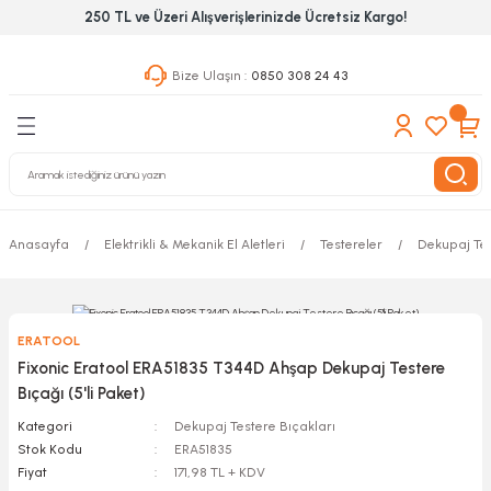
250 TL ve Üzeri Alışverişlerinizde Ücretsiz Kargo!
Geri Dön
Geri Dön
Geri Dön
Bize Ulaşın :
0850 308 24 43
ekanik El Aletleri
Hırdavat & Nalburiye
 Outdoor
 Yapıştıcı Grubu
leri
Anasayfa
Elektrikli & Mekanik El Aletleri
Testereler
Dekupaj Tes
nleri
ılık Aletleri
ERATOOL
 Hizmet Dolapları
Fixonic Eratool ERA51835 T344D Ahşap Dekupaj Testere
Bıçağı (5'li Paket)
nları
Kategori
Dekupaj Testere Bıçakları
Stok Kodu
ERA51835
 Aletleri
Fiyat
171,98 TL + KDV