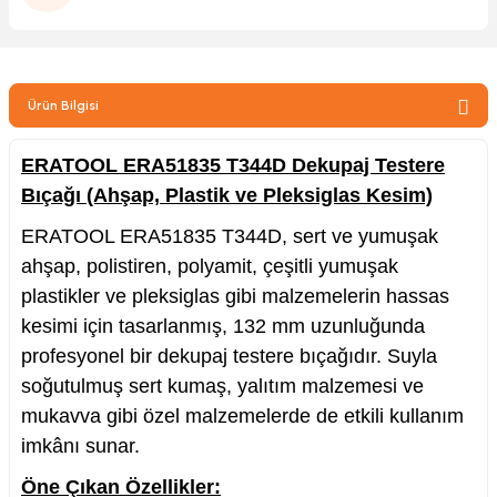
zler
Ürün Bilgisi
kinesi
ERATOOL ERA51835 T344D Dekupaj Testere
Bıçağı (Ahşap, Plastik ve Pleksiglas Kesim)
ERATOOL ERA51835 T344D, sert ve yumuşak
ahşap, polistiren, polyamit, çeşitli yumuşak
ncaları
plastikler ve pleksiglas gibi malzemelerin hassas
kesimi için tasarlanmış, 132 mm uzunluğunda
profesyonel bir dekupaj testere bıçağıdır. Suyla
soğutulmuş sert kumaş, yalıtım malzemesi ve
mukavva gibi özel malzemelerde de etkili kullanım
imkânı sunar.
Öne Çıkan Özellikler: