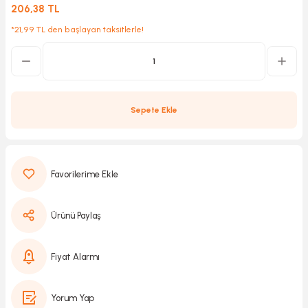
206,38 TL
*21,99 TL den başlayan taksitlerle!
Kırıcılar
sesuar
rı
Sepete Ekle
akma
Kesme
Ürünü Paylaş
Pompası
ü
Fiyat Alarmı
mizleme
 Scooter ve Bisiklet
Yorum Yap