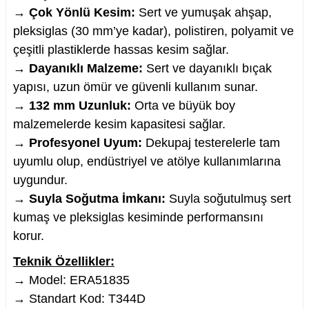
→
Çok Yönlü Kesim:
Sert ve yumuşak ahşap,
pleksiglas (30 mm’ye kadar), polistiren, polyamit ve
çeşitli plastiklerde hassas kesim sağlar.
→
Dayanıklı Malzeme:
Sert ve dayanıklı bıçak
nesi
yapısı, uzun ömür ve güvenli kullanım sunar.
→
132 mm Uzunluk:
Orta ve büyük boy
i
malzemelerde kesim kapasitesi sağlar.
→
Profesyonel Uyum:
Dekupaj testerelerle tam
esme
uyumlu olup, endüstriyel ve atölye kullanımlarına
p Ucu
uygundur.
→
Suyla Soğutma İmkanı:
Suyla soğutulmuş sert
kumaş ve pleksiglas kesiminde performansını
korur.
bancası ve Lehim Teli
Teknik Özellikler:
→ Model: ERA51835
→ Standart Kod: T344D