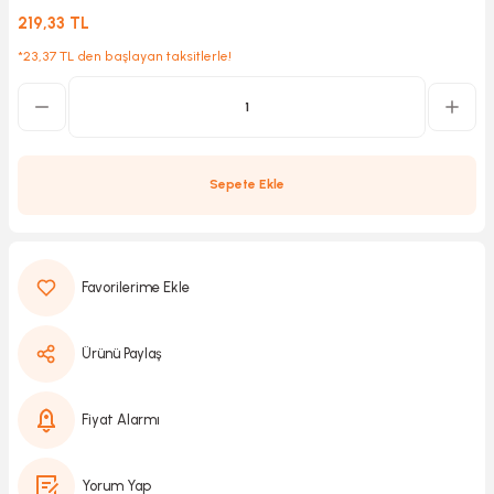
219,33 TL
*23,37 TL den başlayan taksitlerle!
Kırıcılar
sesuar
rı
Sepete Ekle
akma
Kesme
Pompası
Ürünü Paylaş
ü
Fiyat Alarmı
mizleme
 Scooter ve Bisiklet
Yorum Yap