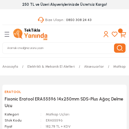
250 TL ve Üzeri Alışverişlerinizde Ücretsiz Kargo!
Geri Dön
Geri Dön
Geri Dön
Bize Ulaşın :
0850 308 24 43
ekanik El Aletleri
Hırdavat & Nalburiye
 Outdoor
 Yapıştıcı Grubu
leri
nleri
Anasayfa
Elektrikli & Mekanik El Aletleri
Aksesuarlar
Matkap U
ılık Aletleri
ERATOOL
 Hizmet Dolapları
Fixonic Eratool ERA55596 14x250mm SDS-Plus Ağaç Delme
Ucu
nları
Kategori
Matkap Uçları
Stok Kodu
ERA55596
 Aletleri
Fiyat
182,78 TL + KDV