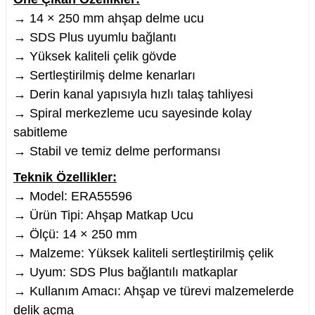
→ 14 × 250 mm ahşap delme ucu
→ SDS Plus uyumlu bağlantı
→ Yüksek kaliteli çelik gövde
→ Sertleştirilmiş delme kenarları
nesi
→ Derin kanal yapısıyla hızlı talaş tahliyesi
i
→ Spiral merkezleme ucu sayesinde kolay
sabitleme
esme
→ Stabil ve temiz delme performansı
Teknik Özellikler:
p Ucu
→ Model: ERA55596
→ Ürün Tipi: Ahşap Matkap Ucu
→ Ölçü: 14 × 250 mm
bancası ve Lehim Teli
→ Malzeme: Yüksek kaliteli sertleştirilmiş çelik
→ Uyum: SDS Plus bağlantılı matkaplar
→ Kullanım Amacı: Ahşap ve türevi malzemelerde
delik açma