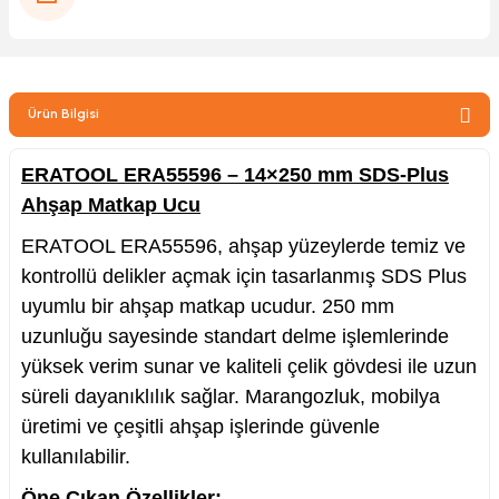
zler
Ürün Bilgisi
kinesi
ERATOOL ERA55596 – 14×250 mm SDS-Plus
Ahşap Matkap Ucu
ERATOOL ERA55596, ahşap yüzeylerde temiz ve
kontrollü delikler açmak için tasarlanmış SDS Plus
ncaları
uyumlu bir ahşap matkap ucudur. 250 mm
uzunluğu sayesinde standart delme işlemlerinde
yüksek verim sunar ve kaliteli çelik gövdesi ile uzun
süreli dayanıklılık sağlar. Marangozluk, mobilya
üretimi ve çeşitli ahşap işlerinde güvenle
kullanılabilir.
Öne Çıkan Özellikler: