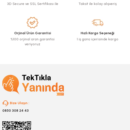
3D Secure ve SSL Sertifikası ile
Taksit ile kolay alışveriş
Ürün resmi kalitesiz, bozuk veya görüntülenemiyor.
Ürün açıklamasında eksik bilgiler bulunuyor.
Ürün bilgilerinde hatalar bulunuyor.
Ürün fiyatı diğer sitelerden daha pahalı.
Orjinal Ürün Garantisi
Hızlı Kargo Seçeneği
Bu ürüne benzer farklı alternatifler olmalı.
%100 orjinal ürün garantisi
1 iş günü içerisinde kargo
veriyoruz
Gönder
Bize Ulaşın :
0850 308 24 43