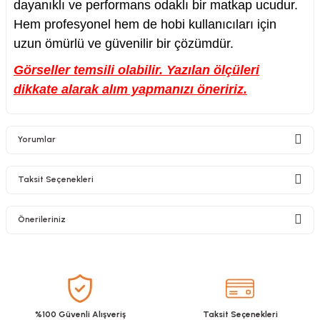
dayanıklı ve performans odaklı bir matkap ucudur.
Hem profesyonel hem de hobi kullanıcıları
için
uzun ömürlü ve güvenilir bir çözümdür.
Görseller temsili olabilir. Yazılan ölçüleri
dikkate alarak alım yapmanızı öneririz.
Yorumlar
Taksit Seçenekleri
Bu ürüne ilk yorumu siz yapın!
Önerileriniz
Yorum Yaz
Bu ürünün fiyat bilgisi, resim, ürün açıklamalarında ve diğer konularda
yetersiz gördüğünüz noktaları öneri formunu kullanarak tarafımıza
iletebilirsiniz.
Görüş ve önerileriniz için teşekkür ederiz.
%100 Güvenli Alışveriş
Taksit Seçenekleri