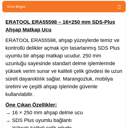
zler
Ürün Bilgisi
ERATOOL ERA55598 – 16×250 mm SDS-Plus
Ahşap Matkap Ucu
kinesi
ERATOOL ERA55598, ahşap yüzeylerde temiz ve
kontrollü delikler açmak için tasarlanmış SDS Plus
uyumlu bir ahşap matkap ucudur. 250 mm
uzunluğu sayesinde standart delme işlemlerinde
yüksek verim sunar ve kaliteli çelik gövdesi ile uzun
ncaları
süreli dayanıklılık sağlar. Marangozluk, mobilya
üretimi ve çeşitli ahşap işlerinde güvenle
kullanılabilir.
Öne Çıkan Özellikler:
→ 16 × 250 mm ahşap delme ucu
→ SDS Plus uyumlu bağlantı