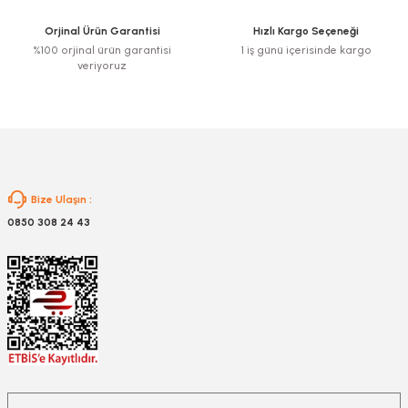
Ürün fiyatı diğer sitelerden daha pahalı.
Orjinal Ürün Garantisi
Hızlı Kargo Seçeneği
Bu ürüne benzer farklı alternatifler olmalı.
%100 orjinal ürün garantisi
1 iş günü içerisinde kargo
veriyoruz
Gönder
Bize Ulaşın :
0850 308 24 43