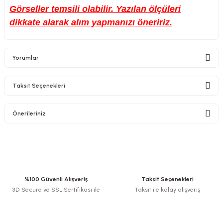
Görseller temsili olabilir. Yazılan ölçüleri
dikkate alarak alım yapmanızı öneririz.
Yorumlar
Taksit Seçenekleri
Bu ürüne ilk yorumu siz yapın!
Önerileriniz
Yorum Yaz
Bu ürünün fiyat bilgisi, resim, ürün açıklamalarında ve diğer konularda
yetersiz gördüğünüz noktaları öneri formunu kullanarak tarafımıza
iletebilirsiniz.
Görüş ve önerileriniz için teşekkür ederiz.
%100 Güvenli Alışveriş
Taksit Seçenekleri
3D Secure ve SSL Sertifikası ile
Taksit ile kolay alışveriş
Ürün resmi kalitesiz, bozuk veya görüntülenemiyor.
Ürün açıklamasında eksik bilgiler bulunuyor.
Ürün bilgilerinde hatalar bulunuyor.