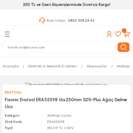
250 TL ve Üzeri Alışverişlerinizde Ücretsiz Kargo!
Geri Dön
Geri Dön
Geri Dön
Bize Ulaşın :
0850 308 24 43
ekanik El Aletleri
Hırdavat & Nalburiye
 Outdoor
 Yapıştıcı Grubu
leri
Anasayfa
Elektrikli & Mekanik El Aletleri
Aksesuarlar
Matkap U
nleri
ılık Aletleri
ERATOOL
 Hizmet Dolapları
Fixonic Eratool ERA55598 16x250mm SDS-Plus Ağaç Delme
Ucu
nları
Kategori
Matkap Uçları
Stok Kodu
ERA55598
 Aletleri
Fiyat
185,09 TL + KDV