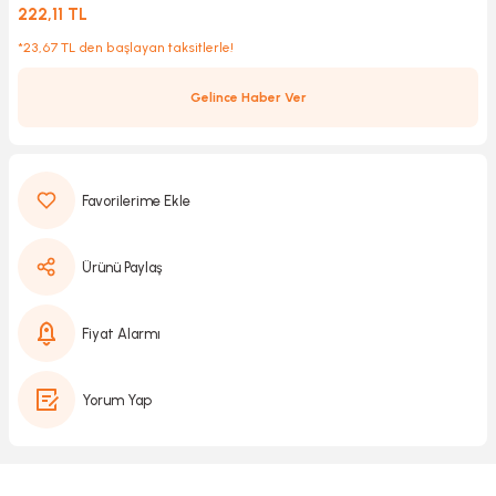
222,11 TL
*23,67 TL den başlayan taksitlerle!
Kırıcılar
sesuar
Gelince Haber Ver
rı
akma
Ürünü Paylaş
Kesme
Fiyat Alarmı
Pompası
Yorum Yap
ü
mizleme
 Scooter ve Bisiklet