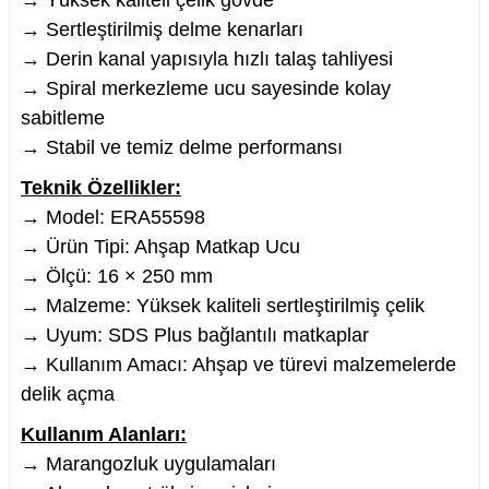
→ Yüksek kaliteli çelik gövde
→ Sertleştirilmiş delme kenarları
→ Derin kanal yapısıyla hızlı talaş tahliyesi
→ Spiral merkezleme ucu sayesinde kolay
sabitleme
nesi
→ Stabil ve temiz delme performansı
i
Teknik Özellikler:
→ Model: ERA55598
esme
→ Ürün Tipi: Ahşap Matkap Ucu
→ Ölçü: 16 × 250 mm
p Ucu
→ Malzeme: Yüksek kaliteli sertleştirilmiş çelik
→ Uyum: SDS Plus bağlantılı matkaplar
→ Kullanım Amacı: Ahşap ve türevi malzemelerde
bancası ve Lehim Teli
delik açma
Kullanım Alanları:
→ Marangozluk uygulamaları