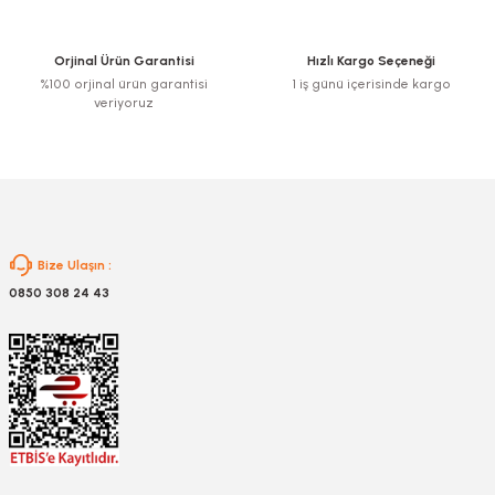
Ürün bilgilerinde hatalar bulunuyor.
Ürün fiyatı diğer sitelerden daha pahalı.
Orjinal Ürün Garantisi
Hızlı Kargo Seçeneği
Bu ürüne benzer farklı alternatifler olmalı.
%100 orjinal ürün garantisi
1 iş günü içerisinde kargo
veriyoruz
Gönder
Bize Ulaşın :
0850 308 24 43