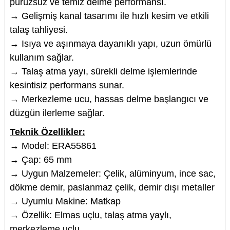
pürüzsüz ve temiz delme performansı.
→ Gelişmiş kanal tasarımı ile hızlı kesim ve etkili
talaş tahliyesi.
→ Isıya ve aşınmaya dayanıklı yapı, uzun ömürlü
nesi
kullanım sağlar.
→ Talaş atma yayı, sürekli delme işlemlerinde
i
kesintisiz performans sunar.
→ Merkezleme ucu, hassas delme başlangıcı ve
esme
düzgün ilerleme sağlar.
p Ucu
Teknik Özellikler:
→ Model: ERA55861
→ Çap: 65 mm
→ Uygun Malzemeler: Çelik, alüminyum, ince sac,
bancası ve Lehim Teli
dökme demir, paslanmaz çelik, demir dışı metaller
→ Uyumlu Makine: Matkap
→ Özellik: Elmas uçlu, talaş atma yaylı,
merkezleme uçlu