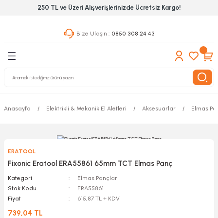
250 TL ve Üzeri Alışverişlerinizde Ücretsiz Kargo!
Geri Dön
Geri Dön
Geri Dön
Bize Ulaşın :
0850 308 24 43
ekanik El Aletleri
Hırdavat & Nalburiye
 Outdoor
 Yapıştıcı Grubu
leri
Anasayfa
Elektrikli & Mekanik El Aletleri
Aksesuarlar
Elmas Pa
nleri
ılık Aletleri
ERATOOL
 Hizmet Dolapları
Fixonic Eratool ERA55861 65mm TCT Elmas Panç
Kategori
Elmas Pançlar
nları
Stok Kodu
ERA55861
Fiyat
615,87 TL + KDV
 Aletleri
739,04 TL