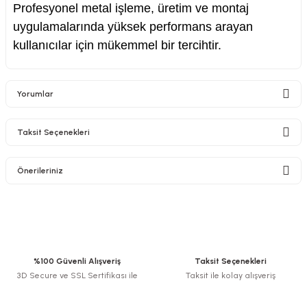
Profesyonel metal işleme, üretim ve montaj
uygulamalarında yüksek performans arayan
kullanıcılar için mükemmel bir tercihtir.
Yorumlar
Taksit Seçenekleri
Bu ürüne ilk yorumu siz yapın!
Önerileriniz
Yorum Yaz
Bu ürünün fiyat bilgisi, resim, ürün açıklamalarında ve diğer konularda
yetersiz gördüğünüz noktaları öneri formunu kullanarak tarafımıza
iletebilirsiniz.
Görüş ve önerileriniz için teşekkür ederiz.
%100 Güvenli Alışveriş
Taksit Seçenekleri
3D Secure ve SSL Sertifikası ile
Taksit ile kolay alışveriş
Ürün resmi kalitesiz, bozuk veya görüntülenemiyor.
Ürün açıklamasında eksik bilgiler bulunuyor.