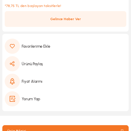
*78,75 TL den başlayan taksitlerle!
Gelince Haber Ver
Kırıcılar
sesuar
rı
Ürünü Paylaş
akma
Kesme
Fiyat Alarmı
Pompası
Yorum Yap
ü
mizleme
 Scooter ve Bisiklet
Ürün Bilgisi