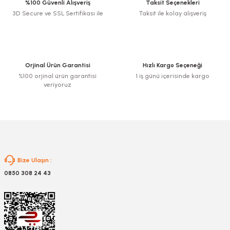
%100 Güvenli Alışveriş
Taksit Seçenekleri
3D Secure ve SSL Sertifikası ile
Taksit ile kolay alışveriş
Ürün resmi kalitesiz, bozuk veya görüntülenemiyor.
Ürün açıklamasında eksik bilgiler bulunuyor.
Ürün bilgilerinde hatalar bulunuyor.
Ürün fiyatı diğer sitelerden daha pahalı.
Orjinal Ürün Garantisi
Hızlı Kargo Seçeneği
Bu ürüne benzer farklı alternatifler olmalı.
%100 orjinal ürün garantisi
1 iş günü içerisinde kargo
veriyoruz
Gönder
Bize Ulaşın :
0850 308 24 43