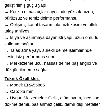
geliştirilmiş güçlü yapı.
→ Keskin elmas uçlar sayesinde yüksek hızda,
pürüzsüz ve temiz delme performansı.
→ Gelişmiş kanal tasarımı ile hızlı kesim ve etkili
nesi
talaş tahliyesi.
→ Isıya ve aşınmaya dayanıklı yapı, uzun ömürlü
i
kullanım sağlar.
esme
→ Talaş atma yayı, sürekli delme işlemlerinde
kesintisiz performans sunar.
p Ucu
→ Merkezleme ucu, hassas delme başlangıcı ve
düzgün ilerleme sağlar.
Teknik Özellikler:
bancası ve Lehim Teli
→ Model: ERA55865
→ Çap: 85 mm
→ Uygun Malzemeler: Çelik, alüminyum, ince sac,
dökme demir, paslanmaz çelik, demir dışı metaller