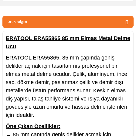
zler
Ürün Bilgisi
kinesi
ERATOOL ERA55865 85 mm Elmas Metal Delme
Ucu
ERATOOL ERA55865, 85 mm çapında geniş
delikler açmak için tasarlanmış profesyonel bir
elmas metal delme ucudur. Çelik, alüminyum, ince
ncaları
sac, dökme demir, paslanmaz çelik ve demir dışı
metallerde üstün performans sunar. Keskin elmas
diş yapısı, talaş tahliye sistemi ve ısıya dayanıklı
gövdesiyle uzun ömürlü ve hassas delme işlemleri
için idealdir.
Öne Çıkan Özellikler:
→ 85 mm çapında geniş delikler açmak için