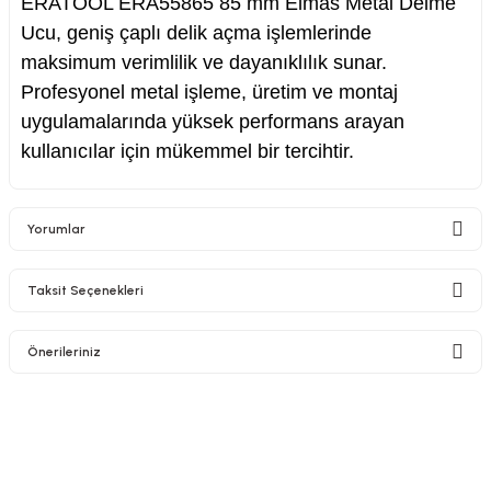
ERATOOL ERA55865 85 mm Elmas Metal Delme
Ucu, geniş çaplı delik açma işlemlerinde
maksimum verimlilik ve dayanıklılık sunar.
Profesyonel metal işleme, üretim ve montaj
uygulamalarında yüksek performans arayan
kullanıcılar için mükemmel bir tercihtir.
Yorumlar
Taksit Seçenekleri
Bu ürüne ilk yorumu siz yapın!
Önerileriniz
Yorum Yaz
Bu ürünün fiyat bilgisi, resim, ürün açıklamalarında ve diğer konularda
yetersiz gördüğünüz noktaları öneri formunu kullanarak tarafımıza
iletebilirsiniz.
Görüş ve önerileriniz için teşekkür ederiz.