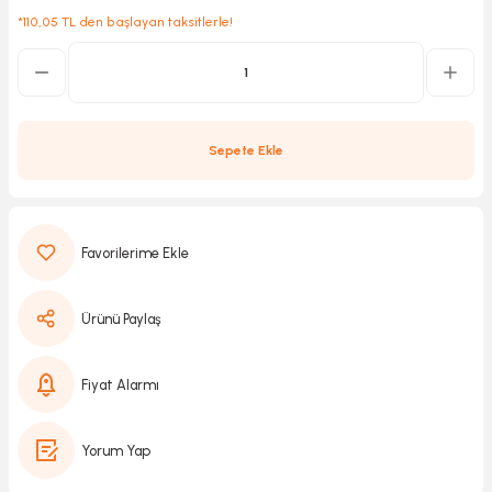
*110,05 TL den başlayan taksitlerle!
Kırıcılar
sesuar
rı
Sepete Ekle
akma
Kesme
Ürünü Paylaş
Pompası
Fiyat Alarmı
ü
Yorum Yap
mizleme
 Scooter ve Bisiklet