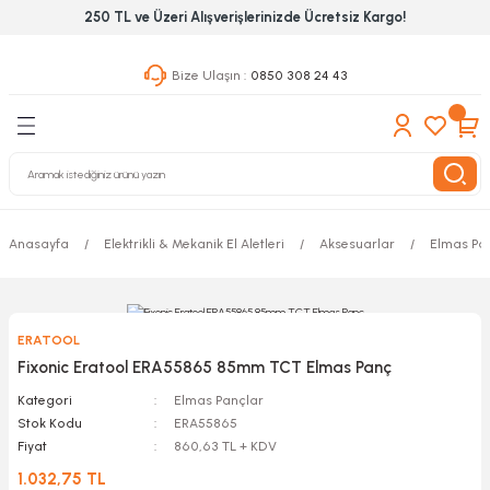
250 TL ve Üzeri Alışverişlerinizde Ücretsiz Kargo!
Geri Dön
Geri Dön
Geri Dön
Bize Ulaşın :
0850 308 24 43
ekanik El Aletleri
Hırdavat & Nalburiye
 Outdoor
 Yapıştıcı Grubu
leri
Anasayfa
Elektrikli & Mekanik El Aletleri
Aksesuarlar
Elmas Pa
nleri
ılık Aletleri
ERATOOL
 Hizmet Dolapları
Fixonic Eratool ERA55865 85mm TCT Elmas Panç
Kategori
Elmas Pançlar
nları
Stok Kodu
ERA55865
Fiyat
860,63 TL + KDV
 Aletleri
1.032,75 TL