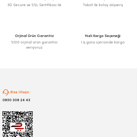
3D Secure ve SSL Sertifikası ile
Taksit ile kolay alışveriş
Ürün resmi kalitesiz, bozuk veya görüntülenemiyor.
Ürün açıklamasında eksik bilgiler bulunuyor.
Ürün bilgilerinde hatalar bulunuyor.
Ürün fiyatı diğer sitelerden daha pahalı.
Orjinal Ürün Garantisi
Hızlı Kargo Seçeneği
Bu ürüne benzer farklı alternatifler olmalı.
%100 orjinal ürün garantisi
1 iş günü içerisinde kargo
veriyoruz
Gönder
Bize Ulaşın :
0850 308 24 43