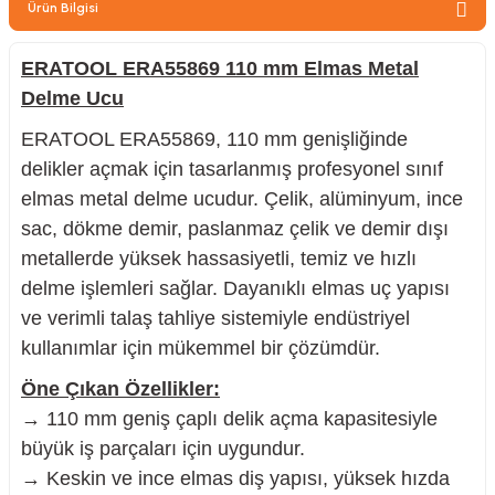
Ürün Bilgisi
zler
ERATOOL ERA55869 110 mm Elmas Metal
Delme Ucu
kinesi
ERATOOL ERA55869, 110 mm genişliğinde
delikler açmak için tasarlanmış profesyonel sınıf
elmas metal delme ucudur. Çelik, alüminyum, ince
sac, dökme demir, paslanmaz çelik ve demir dışı
metallerde yüksek hassasiyetli, temiz ve hızlı
delme işlemleri sağlar. Dayanıklı elmas uç yapısı
ncaları
ve verimli talaş tahliye sistemiyle endüstriyel
kullanımlar için mükemmel bir çözümdür.
Öne Çıkan Özellikler:
→ 110 mm geniş çaplı delik açma kapasitesiyle
büyük iş parçaları için uygundur.
→ Keskin ve ince elmas diş yapısı, yüksek hızda