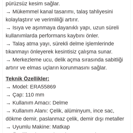
pürüzsüz kesim sağlar.
→ Mükemmel kanal tasarımı, talaş tahliyesini
kolaylaştırır ve verimliliği artırır.
→ Isıya ve aşınmaya dayanıklı yapı, uzun süreli
nesi
kullanımlarda performans kaybını önler.
→ Talaş atma yayı, sürekli delme işlemlerinde
i
tıkanmayı önleyerek kesintisiz çalışma sunar.
→ Merkezleme ucu, delik açma sırasında sabitliği
esme
artırır ve elmas uçların korunmasını sağlar.
p Ucu
Teknik Özellikler:
→ Model: ERA55869
→ Çap: 110 mm
→ Kullanım Amacı: Delme
bancası ve Lehim Teli
→ Kullanım Alanı: Çelik, alüminyum, ince sac,
dökme demir, paslanmaz çelik, demir dışı metaller
→ Uyumlu Makine: Matkap