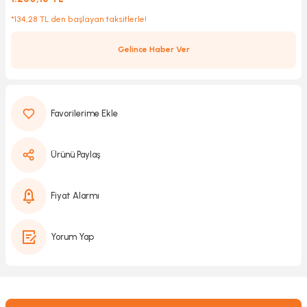
*134,28 TL den başlayan taksitlerle!
Kırıcılar
sesuar
Gelince Haber Ver
rı
akma
Ürünü Paylaş
Kesme
Fiyat Alarmı
Pompası
Yorum Yap
ü
mizleme
 Scooter ve Bisiklet