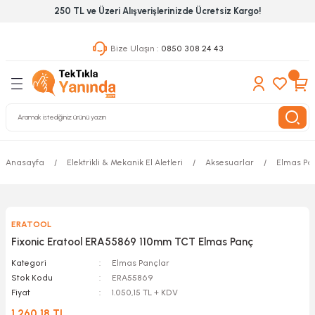
250 TL ve Üzeri Alışverişlerinizde Ücretsiz Kargo!
Geri Dön
Geri Dön
Geri Dön
Bize Ulaşın :
0850 308 24 43
ekanik El Aletleri
Hırdavat & Nalburiye
 Outdoor
 Yapıştıcı Grubu
leri
nleri
Anasayfa
Elektrikli & Mekanik El Aletleri
Aksesuarlar
Elmas Pa
ılık Aletleri
ERATOOL
 Hizmet Dolapları
Fixonic Eratool ERA55869 110mm TCT Elmas Panç
nları
Kategori
Elmas Pançlar
Stok Kodu
ERA55869
Fiyat
1.050,15 TL + KDV
 Aletleri
1.260,18 TL