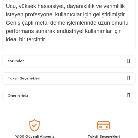
Ucu, yüksek hassasiyet, dayanıklılık ve verimlilik
isteyen profesyonel kullanıcılar için geliştirilmiştir.
Geniş çaplı metal delme işlemlerinde uzun ömürlü
performans sunarak endüstriyel kullanımlar için
ideal bir tercihtir.
Yorumlar
Taksit Seçenekleri
Bu ürüne ilk yorumu siz yapın!
Önerileriniz
Yorum Yaz
Bu ürünün fiyat bilgisi, resim, ürün açıklamalarında ve diğer konularda
yetersiz gördüğünüz noktaları öneri formunu kullanarak tarafımıza
iletebilirsiniz.
Görüş ve önerileriniz için teşekkür ederiz.
%100 Güvenli Alışveriş
Taksit Seçenekleri