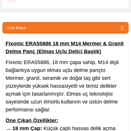
zler
Ürün Bilgisi
kinesi
Fixonic ERA55886 18 mm M14 Mermer & Granit
Delme Panç (Elmas Uçlu Delici Başlık)
Fixonic ERA55886, 18 mm çapa sahip, M14 dişli
bağlantıya uygun elmas uçlu delme pançtır.
ncaları
Mermer, granit, seramik ve doğal taş gibi sert
yüzeylerde yüksek hassasiyetli ve temiz delikler
açmak için tasarlanmıştır. Elmas uç teknolojisi
sayesinde uzun ömürlü kullanım ve üstün delme
performansı sağlar.
Öne Çıkan Özellikler:
→
18 mm Çap:
Küçük çaplı hassas delik açma