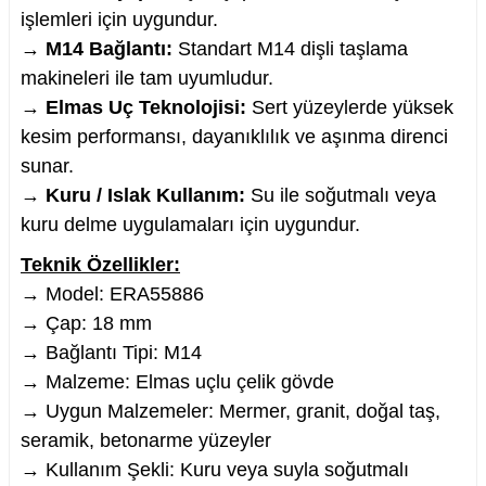
işlemleri için uygundur.
→
M14 Bağlantı:
Standart M14 dişli taşlama
makineleri ile tam uyumludur.
→
Elmas Uç Teknolojisi:
Sert yüzeylerde yüksek
nesi
kesim performansı, dayanıklılık ve aşınma direnci
sunar.
i
→
Kuru / Islak Kullanım:
Su ile soğutmalı veya
kuru delme uygulamaları için uygundur.
esme
Teknik Özellikler:
p Ucu
→ Model: ERA55886
→ Çap: 18 mm
→ Bağlantı Tipi: M14
→ Malzeme: Elmas uçlu çelik gövde
bancası ve Lehim Teli
→ Uygun Malzemeler: Mermer, granit, doğal taş,
seramik, betonarme yüzeyler
→ Kullanım Şekli: Kuru veya suyla soğutmalı