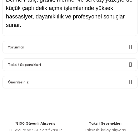
küçük çaplı delik açma işlemlerinde yüksek
hassasiyet, dayanıklılık ve profesyonel sonuçlar
sunar.
Yorumlar
Taksit Seçenekleri
Bu ürüne ilk yorumu siz yapın!
Önerileriniz
Yorum Yaz
Bu ürünün fiyat bilgisi, resim, ürün açıklamalarında ve diğer konularda
yetersiz gördüğünüz noktaları öneri formunu kullanarak tarafımıza
iletebilirsiniz.
Görüş ve önerileriniz için teşekkür ederiz.
%100 Güvenli Alışveriş
Taksit Seçenekleri
3D Secure ve SSL Sertifikası ile
Taksit ile kolay alışveriş
Ürün resmi kalitesiz, bozuk veya görüntülenemiyor.