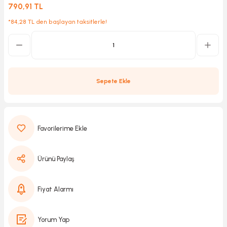
790,91 TL
*84,28 TL den başlayan taksitlerle!
Kırıcılar
sesuar
rı
Sepete Ekle
akma
Kesme
Ürünü Paylaş
Pompası
ü
Fiyat Alarmı
mizleme
 Scooter ve Bisiklet
Yorum Yap