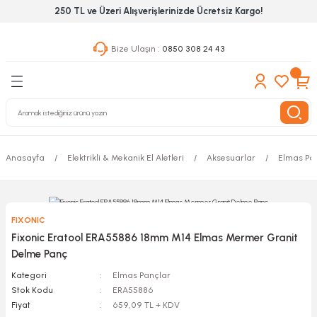
250 TL ve Üzeri Alışverişlerinizde Ücretsiz Kargo!
Geri Dön
Geri Dön
Geri Dön
Bize Ulaşın :
0850 308 24 43
ekanik El Aletleri
Hırdavat & Nalburiye
 Outdoor
 Yapıştıcı Grubu
leri
Anasayfa
Elektrikli & Mekanik El Aletleri
Aksesuarlar
Elmas Pa
nleri
ılık Aletleri
FIXONIC
 Hizmet Dolapları
Fixonic Eratool ERA55886 18mm M14 Elmas Mermer Granit
Delme Panç
nları
Kategori
Elmas Pançlar
Stok Kodu
ERA55886
 Aletleri
Fiyat
659,09 TL + KDV