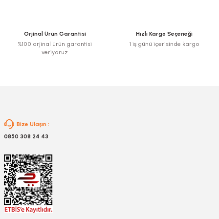
Ürün açıklamasında eksik bilgiler bulunuyor.
Ürün bilgilerinde hatalar bulunuyor.
Ürün fiyatı diğer sitelerden daha pahalı.
Orjinal Ürün Garantisi
Hızlı Kargo Seçeneği
Bu ürüne benzer farklı alternatifler olmalı.
%100 orjinal ürün garantisi
1 iş günü içerisinde kargo
veriyoruz
Gönder
Bize Ulaşın :
0850 308 24 43