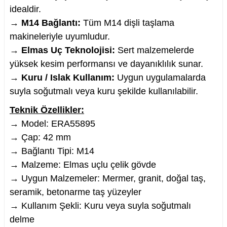
idealdir.
→
M14 Bağlantı:
Tüm M14 dişli taşlama
makineleriyle uyumludur.
→
Elmas Uç Teknolojisi:
Sert malzemelerde
nesi
yüksek kesim performansı ve dayanıklılık sunar.
→
Kuru / Islak Kullanım:
Uygun uygulamalarda
i
suyla soğutmalı veya kuru şekilde kullanılabilir.
esme
Teknik Özellikler:
→ Model: ERA55895
p Ucu
→ Çap: 42 mm
→ Bağlantı Tipi: M14
→ Malzeme: Elmas uçlu çelik gövde
→ Uygun Malzemeler: Mermer, granit, doğal taş,
bancası ve Lehim Teli
seramik, betonarme taş yüzeyler
→ Kullanım Şekli: Kuru veya suyla soğutmalı
delme