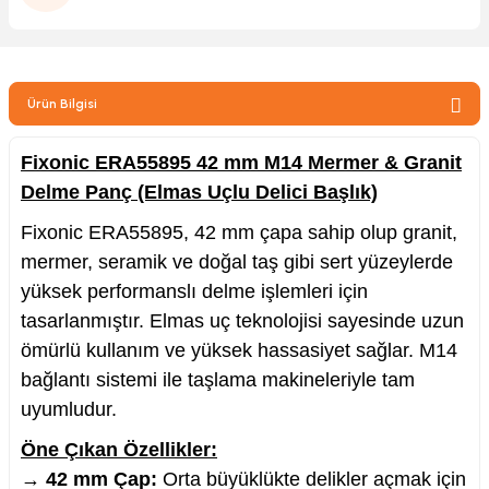
zler
Ürün Bilgisi
kinesi
Fixonic ERA55895 42 mm M14 Mermer & Granit
Delme Panç (Elmas Uçlu Delici Başlık)
Fixonic ERA55895, 42 mm çapa sahip olup granit,
mermer, seramik ve doğal taş gibi sert yüzeylerde
ncaları
yüksek performanslı delme işlemleri için
tasarlanmıştır. Elmas uç teknolojisi sayesinde uzun
ömürlü kullanım ve yüksek hassasiyet sağlar. M14
bağlantı sistemi ile taşlama makineleriyle tam
uyumludur.
Öne Çıkan Özellikler:
→
42 mm Çap:
Orta büyüklükte delikler açmak için