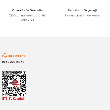
Ürün bilgilerinde hatalar bulunuyor.
Ürün fiyatı diğer sitelerden daha pahalı.
Orjinal Ürün Garantisi
Hızlı Kargo Seçeneği
Bu ürüne benzer farklı alternatifler olmalı.
%100 orjinal ürün garantisi
1 iş günü içerisinde kargo
veriyoruz
Gönder
Bize Ulaşın :
0850 308 24 43