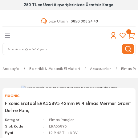
250 TL ve Üzeri Alışverişlerinizde Ücretsiz Kargo!
Geri Dön
Geri Dön
Geri Dön
Bize Ulaşın :
0850 308 24 43
ekanik El Aletleri
Hırdavat & Nalburiye
 Outdoor
 Yapıştıcı Grubu
leri
Anasayfa
Elektrikli & Mekanik El Aletleri
Aksesuarlar
Elmas Pa
nleri
ılık Aletleri
FIXONIC
 Hizmet Dolapları
Fixonic Eratool ERA55895 42mm M14 Elmas Mermer Granit
Delme Panç
nları
Kategori
Elmas Pançlar
Stok Kodu
ERA55895
 Aletleri
Fiyat
1.219,42 TL + KDV