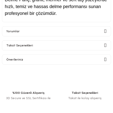
hızlı, temiz ve hassas delme performansı sunan
profesyonel bir çözümdür.
Yorumlar
Taksit Seçenekleri
Bu ürüne ilk yorumu siz yapın!
Önerileriniz
Yorum Yaz
Bu ürünün fiyat bilgisi, resim, ürün açıklamalarında ve diğer konularda
yetersiz gördüğünüz noktaları öneri formunu kullanarak tarafımıza
iletebilirsiniz.
Görüş ve önerileriniz için teşekkür ederiz.
%100 Güvenli Alışveriş
Taksit Seçenekleri
3D Secure ve SSL Sertifikası ile
Taksit ile kolay alışveriş
Ürün resmi kalitesiz, bozuk veya görüntülenemiyor.
Ürün açıklamasında eksik bilgiler bulunuyor.