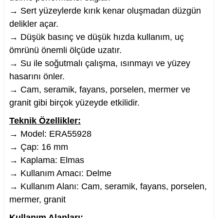
→ Sert yüzeylerde kırık kenar oluşmadan düzgün
delikler açar.
→ Düşük basınç ve düşük hızda kullanım, uç
ömrünü önemli ölçüde uzatır.
nesi
→ Su ile soğutmalı çalışma, ısınmayı ve yüzey
hasarını önler.
i
→ Cam, seramik, fayans, porselen, mermer ve
esme
granit gibi birçok yüzeyde etkilidir.
Teknik Özellikler:
p Ucu
→ Model: ERA55928
→ Çap: 16 mm
→ Kaplama: Elmas
bancası ve Lehim Teli
→ Kullanım Amacı: Delme
→ Kullanım Alanı: Cam, seramik, fayans, porselen,
mermer, granit
Kullanım Alanları: