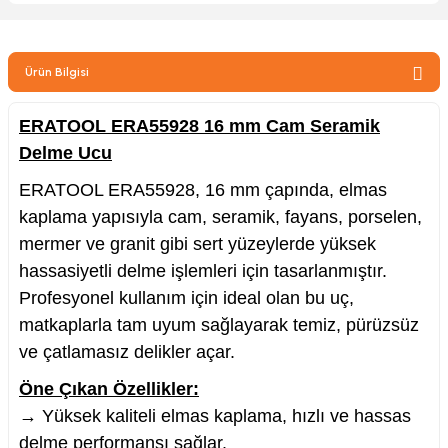
zler
Ürün Bilgisi
kinesi
ERATOOL ERA55928 16 mm Cam Seramik
Delme Ucu
ERATOOL ERA55928, 16 mm çapında, elmas
kaplama yapısıyla cam, seramik, fayans, porselen,
mermer ve granit gibi sert yüzeylerde yüksek
ncaları
hassasiyetli delme işlemleri için tasarlanmıştır.
Profesyonel kullanım için ideal olan bu uç,
matkaplarla tam uyum sağlayarak temiz, pürüzsüz
ve çatlamasız delikler açar.
Öne Çıkan Özellikler:
→ Yüksek kaliteli elmas kaplama, hızlı ve hassas
delme performansı sağlar.