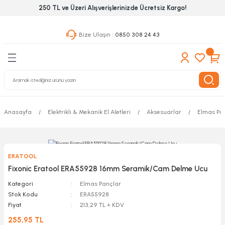
250 TL ve Üzeri Alışverişlerinizde Ücretsiz Kargo!
Geri Dön
Geri Dön
Geri Dön
Bize Ulaşın :
0850 308 24 43
ekanik El Aletleri
Hırdavat & Nalburiye
 Outdoor
 Yapıştıcı Grubu
leri
Anasayfa
Elektrikli & Mekanik El Aletleri
Aksesuarlar
Elmas Pa
nleri
ılık Aletleri
ERATOOL
 Hizmet Dolapları
Fixonic Eratool ERA55928 16mm Seramik/Cam Delme Ucu
Kategori
Elmas Pançlar
nları
Stok Kodu
ERA55928
Fiyat
213,29 TL + KDV
 Aletleri
255,95 TL