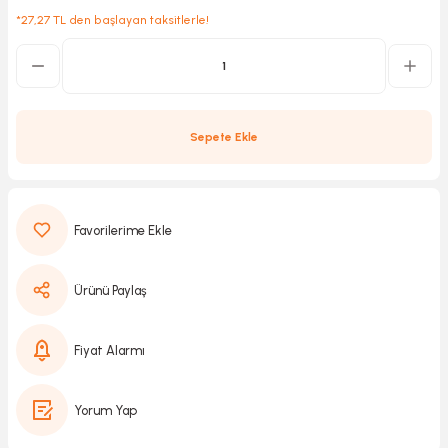
*27,27 TL den başlayan taksitlerle!
Kırıcılar
sesuar
rı
Sepete Ekle
akma
Kesme
Ürünü Paylaş
Pompası
Fiyat Alarmı
ü
Yorum Yap
mizleme
 Scooter ve Bisiklet