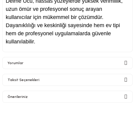
Delme Ucu, hassas yüzeylerde yüksek verimlilik,
uzun ömür ve profesyonel sonuç arayan
kullanıcılar için mükemmel bir çözümdür.
Dayanıklılığı ve keskinliği sayesinde hem ev tipi
hem de profesyonel uygulamalarda güvenle
kullanılabilir.
Yorumlar
Taksit Seçenekleri
Bu ürüne ilk yorumu siz yapın!
Önerileriniz
Yorum Yaz
Bu ürünün fiyat bilgisi, resim, ürün açıklamalarında ve diğer konularda
yetersiz gördüğünüz noktaları öneri formunu kullanarak tarafımıza
iletebilirsiniz.
Görüş ve önerileriniz için teşekkür ederiz.