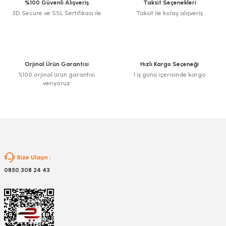
%100 Güvenli Alışveriş
Taksit Seçenekleri
3D Secure ve SSL Sertifikası ile
Taksit ile kolay alışveriş
Ürün resmi kalitesiz, bozuk veya görüntülenemiyor.
Ürün açıklamasında eksik bilgiler bulunuyor.
Ürün bilgilerinde hatalar bulunuyor.
Ürün fiyatı diğer sitelerden daha pahalı.
Orjinal Ürün Garantisi
Hızlı Kargo Seçeneği
Bu ürüne benzer farklı alternatifler olmalı.
%100 orjinal ürün garantisi
1 iş günü içerisinde kargo
veriyoruz
Gönder
Bize Ulaşın :
0850 308 24 43