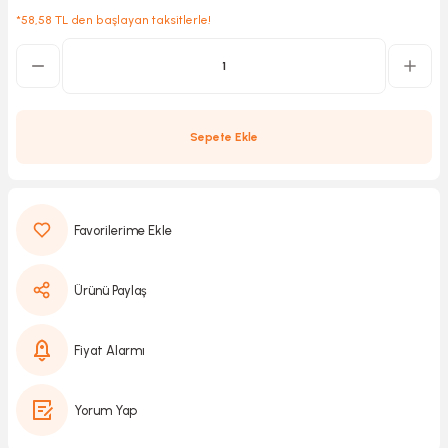
*58,58 TL den başlayan taksitlerle!
Kırıcılar
sesuar
rı
Sepete Ekle
akma
Kesme
Ürünü Paylaş
Pompası
Fiyat Alarmı
ü
Yorum Yap
mizleme
 Scooter ve Bisiklet