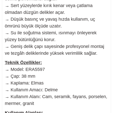
→ Sert yüzeylerde kırık kenar veya çatlama
olmadan düzgün delikler açar.
→ Düşük basınç ve yavaş hızda kullanım, uç
ömrünü büyük ölçüde uzatır.
nesi
→ Su ile soğutma sistemi, ısınmayı önleyerek
yüzey bütünlüğünü korur.
i
→ Geniş delik çapı sayesinde profesyonel montaj
esme
ve tezgâh deliklerinde yüksek verimlilik sağlar.
Teknik Özellikler:
p Ucu
→ Model: ERA5597
→ Çap: 38 mm
→ Kaplama: Elmas
bancası ve Lehim Teli
→ Kullanım Amacı: Delme
→ Kullanım Alanı: Cam, seramik, fayans, porselen,
mermer, granit
Kullanım Alanları: