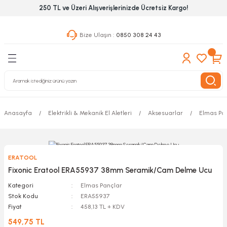
250 TL ve Üzeri Alışverişlerinizde Ücretsiz Kargo!
Geri Dön
Geri Dön
Geri Dön
Bize Ulaşın :
0850 308 24 43
ekanik El Aletleri
Hırdavat & Nalburiye
 Outdoor
 Yapıştıcı Grubu
leri
Anasayfa
Elektrikli & Mekanik El Aletleri
Aksesuarlar
Elmas Pa
nleri
ılık Aletleri
ERATOOL
 Hizmet Dolapları
Fixonic Eratool ERA55937 38mm Seramik/Cam Delme Ucu
Kategori
Elmas Pançlar
nları
Stok Kodu
ERA55937
Fiyat
458,13 TL + KDV
 Aletleri
549,75 TL