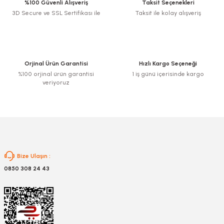
%100 Güvenli Alışveriş
Taksit Seçenekleri
3D Secure ve SSL Sertifikası ile
Taksit ile kolay alışveriş
Ürün resmi kalitesiz, bozuk veya görüntülenemiyor.
Ürün açıklamasında eksik bilgiler bulunuyor.
Ürün bilgilerinde hatalar bulunuyor.
Ürün fiyatı diğer sitelerden daha pahalı.
Orjinal Ürün Garantisi
Hızlı Kargo Seçeneği
Bu ürüne benzer farklı alternatifler olmalı.
%100 orjinal ürün garantisi
1 iş günü içerisinde kargo
veriyoruz
Gönder
Bize Ulaşın :
0850 308 24 43