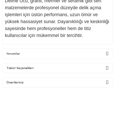
Delme Ucu, granit, mermer ve seramik gibi sert
malzemelerde profesyonel düzeyde delik açma
işlemleri için üstün performans, uzun ömür ve
yüksek hassasiyet sunar. Dayanıklılığı ve keskinliği
sayesinde hem profesyoneller hem de titiz
kullanıcılar için mükemmel bir tercihtir.
Yorumlar
Taksit Seçenekleri
Bu ürüne ilk yorumu siz yapın!
Önerileriniz
Yorum Yaz
Bu ürünün fiyat bilgisi, resim, ürün açıklamalarında ve diğer konularda
yetersiz gördüğünüz noktaları öneri formunu kullanarak tarafımıza
iletebilirsiniz.
Görüş ve önerileriniz için teşekkür ederiz.