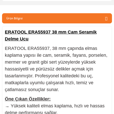
zler
Ürün Bilgisi
kinesi
ERATOOL ERA55937 38 mm Cam Seramik
Delme Ucu
ERATOOL ERA55937, 38 mm çapında elmas
kaplama yapısı ile cam, seramik, fayans, porselen,
mermer ve granit gibi sert yüzeylerde yüksek
ncaları
hassasiyetli ve pürüzsüz delikler açmak için
tasarlanmıştır. Profesyonel kalitedeki bu uç,
matkaplarla uyumlu çalışarak hızlı, temiz ve
çatlamasız sonuçlar sunar.
Öne Çıkan Özellikler:
→ Yüksek kaliteli elmas kaplama, hızlı ve hassas
delme performansı sağlar.