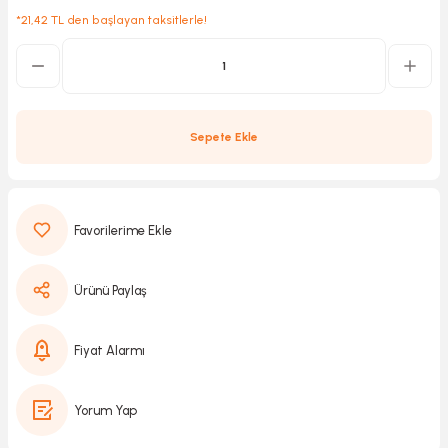
*21,42 TL den başlayan taksitlerle!
Kırıcılar
sesuar
rı
Sepete Ekle
akma
Kesme
Ürünü Paylaş
Pompası
Fiyat Alarmı
ü
Yorum Yap
mizleme
 Scooter ve Bisiklet