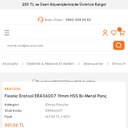
250 TL ve Üzeri Alışverişlerinizde Ücretsiz Kargo!
Geri Dön
Geri Dön
Geri Dön
Bize Ulaşın :
0850 308 24 43
ekanik El Aletleri
Hırdavat & Nalburiye
 Outdoor
 Yapıştıcı Grubu
leri
Anasayfa
Elektrikli & Mekanik El Aletleri
Aksesuarlar
Elmas Pa
nleri
ılık Aletleri
ERATOOL
 Hizmet Dolapları
Fixonic Eratool ERA56007 19mm HSS Bi-Metal Panç
Kategori
Elmas Pançlar
nları
Stok Kodu
ERA56007
Fiyat
167,55 TL + KDV
 Aletleri
201,06 TL