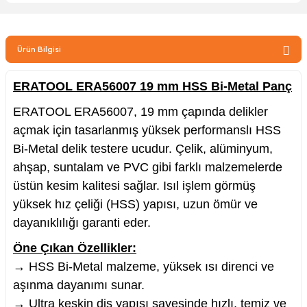
zler
Ürün Bilgisi
kinesi
ERATOOL ERA56007 19 mm HSS Bi-Metal Panç
ERATOOL ERA56007, 19 mm çapında delikler
açmak için tasarlanmış yüksek performanslı HSS
Bi-Metal delik testere ucudur. Çelik, alüminyum,
ahşap, suntalam ve PVC gibi farklı malzemelerde
ncaları
üstün kesim kalitesi sağlar. Isıl işlem görmüş
yüksek hız çeliği (HSS) yapısı, uzun ömür ve
dayanıklılığı garanti eder.
Öne Çıkan Özellikler:
→ HSS Bi-Metal malzeme, yüksek ısı direnci ve
aşınma dayanımı sunar.
→ Ultra keskin diş yapısı sayesinde hızlı, temiz ve