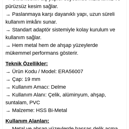
pürüzsüz kesim sağlar.
→ Paslanmaya karşı dayanıklı yapı, uzun süreli
kullanım imkânı sunar.
→ Standart adaptör sistemiyle kolay kurulum ve
nesi
kullanım sağlar.
→ Hem metal hem de ahşap yüzeylerde
i
mükemmel performans gösterir.
esme
Teknik Özellikler:
→ Ürün Kodu / Model: ERA56007
p Ucu
→ Çap: 19 mm
→ Kullanım Amacı: Delme
→ Kullanım Alanı: Çelik, alüminyum, ahşap,
bancası ve Lehim Teli
suntalam, PVC
→ Malzeme: HSS Bi-Metal
Kullanım Alanları:
→ Metal ve ahşap yüzeylerde hassas delik açma