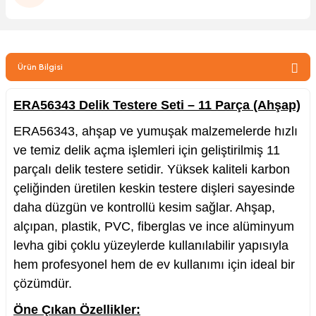
zler
Ürün Bilgisi
kinesi
ERA56343 Delik Testere Seti – 11 Parça (Ahşap)
ERA56343, ahşap ve yumuşak malzemelerde hızlı
ve temiz delik açma işlemleri için geliştirilmiş 11
parçalı delik testere setidir. Yüksek kaliteli karbon
ncaları
çeliğinden üretilen keskin testere dişleri sayesinde
daha düzgün ve kontrollü kesim sağlar. Ahşap,
alçıpan, plastik, PVC, fiberglas ve ince alüminyum
levha gibi çoklu yüzeylerde kullanılabilir yapısıyla
hem profesyonel hem de ev kullanımı için ideal bir
çözümdür.
Öne Çıkan Özellikler: