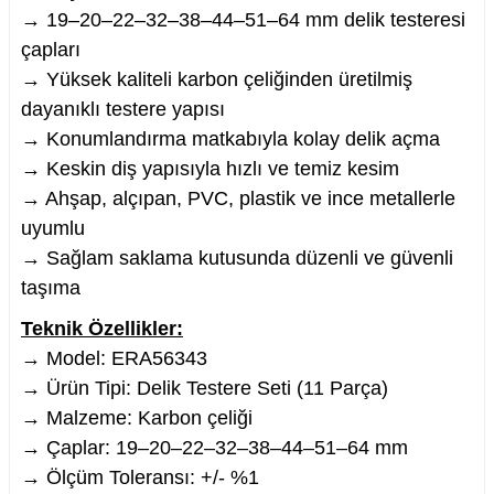
→ 19–20–22–32–38–44–51–64 mm delik testeresi
çapları
→ Yüksek kaliteli karbon çeliğinden üretilmiş
dayanıklı testere yapısı
nesi
→ Konumlandırma matkabıyla kolay delik açma
→ Keskin diş yapısıyla hızlı ve temiz kesim
i
→ Ahşap, alçıpan, PVC, plastik ve ince metallerle
uyumlu
esme
→ Sağlam saklama kutusunda düzenli ve güvenli
p Ucu
taşıma
Teknik Özellikler:
→ Model: ERA56343
→ Ürün Tipi: Delik Testere Seti (11 Parça)
bancası ve Lehim Teli
→ Malzeme: Karbon çeliği
→ Çaplar: 19–20–22–32–38–44–51–64 mm
→ Ölçüm Toleransı: +/- %1