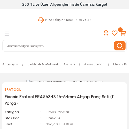
250 TL ve Üzeri Alışverişlerinizde Ücretsiz Kargo!
Geri Dön
Geri Dön
Geri Dön
Bize Ulaşın :
0850 308 24 43
ekanik El Aletleri
Hırdavat & Nalburiye
 Outdoor
 Yapıştıcı Grubu
leri
Anasayfa
Elektrikli & Mekanik El Aletleri
Aksesuarlar
Elmas Pa
nleri
ılık Aletleri
ERATOOL
 Hizmet Dolapları
Fixonic Eratool ERA56343 16-64mm Ahşap Panç Seti (11
Parça)
nları
Kategori
Elmas Pançlar
Stok Kodu
ERA56343
 Aletleri
Fiyat
366,60 TL + KDV