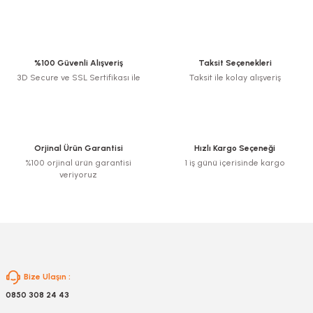
Bu ürünün fiyat bilgisi, resim, ürün açıklamalarında ve diğer konularda
yetersiz gördüğünüz noktaları öneri formunu kullanarak tarafımıza
iletebilirsiniz.
Görüş ve önerileriniz için teşekkür ederiz.
%100 Güvenli Alışveriş
Taksit Seçenekleri
3D Secure ve SSL Sertifikası ile
Taksit ile kolay alışveriş
Ürün resmi kalitesiz, bozuk veya görüntülenemiyor.
Ürün açıklamasında eksik bilgiler bulunuyor.
Ürün bilgilerinde hatalar bulunuyor.
Ürün fiyatı diğer sitelerden daha pahalı.
Orjinal Ürün Garantisi
Hızlı Kargo Seçeneği
Bu ürüne benzer farklı alternatifler olmalı.
%100 orjinal ürün garantisi
1 iş günü içerisinde kargo
veriyoruz
Gönder
Bize Ulaşın :
0850 308 24 43