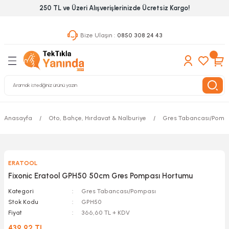
250 TL ve Üzeri Alışverişlerinizde Ücretsiz Kargo!
Geri Dön
Geri Dön
Geri Dön
Bize Ulaşın :
0850 308 24 43
ekanik El Aletleri
Hırdavat & Nalburiye
 Outdoor
 Yapıştıcı Grubu
leri
nleri
Anasayfa
Oto, Bahçe, Hırdavat & Nalburiye
Gres Tabancası/Pomp
ılık Aletleri
ERATOOL
 Hizmet Dolapları
Fixonic Eratool GPH50 50cm Gres Pompası Hortumu
nları
Kategori
Gres Tabancası/Pompası
Stok Kodu
GPH50
Fiyat
366,60 TL + KDV
 Aletleri
439,92 TL