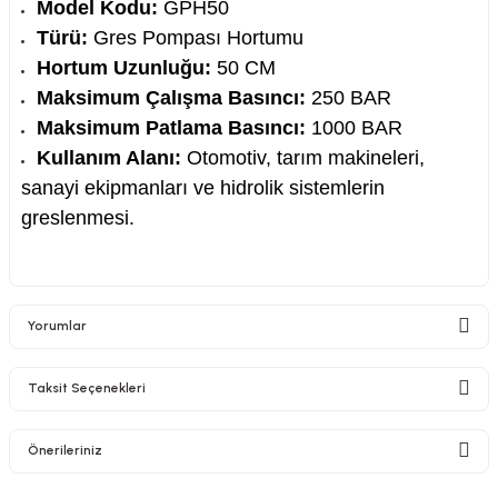
Model Kodu:
GPH50
Türü:
Gres Pompası Hortumu
Hortum Uzunluğu:
5
0
CM
Maksimum Çalışma Basıncı:
250
BAR
Maksimum Patlama Basıncı:
1000
BAR
Kullanım Alanı:
Otomotiv, tarım makineleri,
sanayi ekipmanları ve hidrolik sistemlerin
greslenmesi.
Yorumlar
Taksit Seçenekleri
Bu ürüne ilk yorumu siz yapın!
Önerileriniz
Yorum Yaz