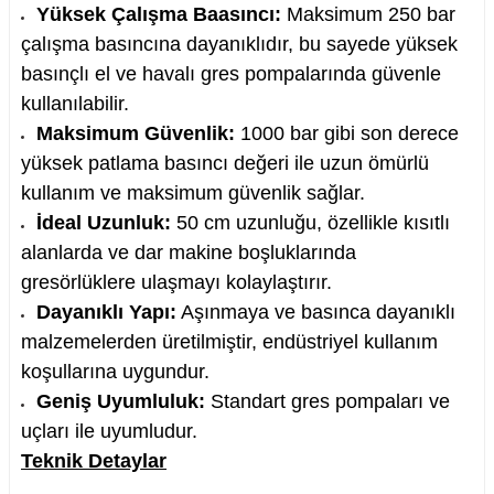
Yüksek Çalışma Baasıncı:
Maksimum
250
bar
çalışma basıncına dayanıklıdır, bu sayede yüksek
basınçlı el ve havalı gres pompalarında güvenle
kullanılabilir.
nesi
Maksimum Güvenlik:
1000
bar
gibi son derece
yüksek patlama basıncı değeri ile uzun ömürlü
i
kullanım ve maksimum güvenlik sağlar.
İdeal Uzunluk:
5
0
cm
uzunluğu, özellikle kısıtlı
esme
alanlarda ve dar makine boşluklarında
gresörlüklere ulaşmayı kolaylaştırır.
p Ucu
Dayanıklı Yapı:
Aşınmaya ve basınca dayanıklı
malzemelerden üretilmiştir, endüstriyel kullanım
koşullarına uygundur.
bancası ve Lehim Teli
Geniş Uyumluluk:
Standart gres pompaları ve
uçları ile uyumludur.
Teknik Detaylar