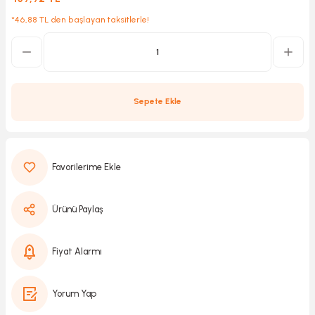
*46,88 TL den başlayan taksitlerle!
Kırıcılar
sesuar
rı
Sepete Ekle
akma
Kesme
Ürünü Paylaş
Pompası
Fiyat Alarmı
ü
mizleme
 Scooter ve Bisiklet
Yorum Yap