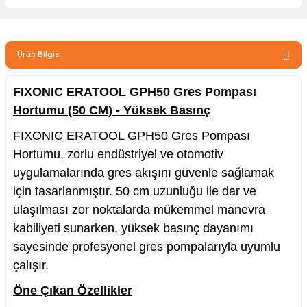
zler
Ürün Bilgisi
kinesi
FIXONIC ERATOOL GPH50 Gres Pompası
Hortumu (50 CM) - Yüksek Basınç
FIXONIC ERATOOL GPH50 Gres Pompası
Hortumu, zorlu endüstriyel ve otomotiv
uygulamalarında gres akışını güvenle sağlamak
ncaları
için tasarlanmıştır. 5
0
cm
uzunluğu ile dar ve
ulaşılması zor noktalarda mükemmel manevra
kabiliyeti sunarken, yüksek basınç dayanımı
sayesinde profesyonel gres pompalarıyla uyumlu
çalışır.
Öne Çıkan Özellikler