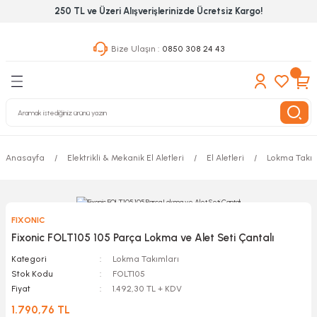
250 TL ve Üzeri Alışverişlerinizde Ücretsiz Kargo!
Geri Dön
Geri Dön
Geri Dön
Bize Ulaşın :
0850 308 24 43
ekanik El Aletleri
Hırdavat & Nalburiye
 Outdoor
 Yapıştıcı Grubu
leri
Anasayfa
Elektrikli & Mekanik El Aletleri
El Aletleri
Lokma Takım
nleri
ılık Aletleri
FIXONIC
 Hizmet Dolapları
Fixonic FOLT105 105 Parça Lokma ve Alet Seti Çantalı
Kategori
Lokma Takımları
nları
Stok Kodu
FOLT105
Fiyat
1.492,30 TL + KDV
 Aletleri
1.790,76 TL