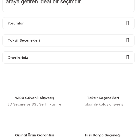
araya getiren ideal bir seçimdir.
Yorumlar
Taksit Seçenekleri
Bu ürüne ilk yorumu siz yapın!
Önerileriniz
Yorum Yaz
Bu ürünün fiyat bilgisi, resim, ürün açıklamalarında ve diğer konularda
yetersiz gördüğünüz noktaları öneri formunu kullanarak tarafımıza
iletebilirsiniz.
Görüş ve önerileriniz için teşekkür ederiz.
%100 Güvenli Alışveriş
Taksit Seçenekleri
3D Secure ve SSL Sertifikası ile
Taksit ile kolay alışveriş
Ürün resmi kalitesiz, bozuk veya görüntülenemiyor.
Ürün açıklamasında eksik bilgiler bulunuyor.
Ürün bilgilerinde hatalar bulunuyor.
Ürün fiyatı diğer sitelerden daha pahalı.
Orjinal Ürün Garantisi
Hızlı Kargo Seçeneği