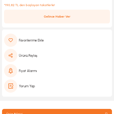
*190,82 TL den başlayan taksitlerle!
Gelince Haber Ver
Kırıcılar
sesuar
rı
Ürünü Paylaş
akma
Kesme
Fiyat Alarmı
Pompası
Yorum Yap
ü
mizleme
 Scooter ve Bisiklet
Ürün Bilgisi