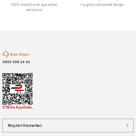
Bu ürüne benzer farklı alternatifler olmalı.
%100 orjinal ürün garantisi
1 iş günü içerisinde kargo
veriyoruz
Gönder
Bize Ulaşın :
0850 308 24 43
Müşteri Hizmetleri