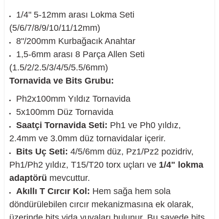
1/4" 5-12mm arası Lokma Seti
(5/6/7/8/9/10/11/12mm)
8"/200mm Kurbağacık Anahtar
nesi
1,5-6mm arası 8 Parça Allen Seti
(1.5/2/2.5/3/4/5/5.5/6mm)
i
Tornavida ve Bits Grubu:
Ph2x100mm Yıldız Tornavida
esme
5x100mm Düz Tornavida
Saatçi Tornavida Seti:
Ph1 ve Ph0 yıldız,
p Ucu
2.4mm ve 3.0mm düz tornavidalar içerir.
Bits Uç Seti:
4/5/6mm düz, Pz1/Pz2 pozidriv,
Ph1/Ph2 yıldız, T15/T20 torx uçları ve
1/4" lokma
bancası ve Lehim Teli
adaptörü
mevcuttur.
Akıllı T Cırcır Kol:
Hem sağa hem sola
döndürülebilen cırcır mekanizmasına ek olarak,
üzerinde bits vida yuvaları bulunur. Bu sayede bits