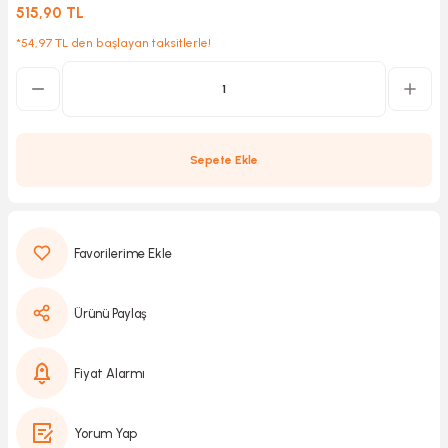
515,90 TL
*54,97 TL den başlayan taksitlerle!
Kırıcılar
sesuar
rı
Sepete Ekle
akma
Kesme
Ürünü Paylaş
Pompası
ü
Fiyat Alarmı
mizleme
 Scooter ve Bisiklet
Yorum Yap