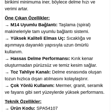
birikimi minimuma iner, böylece delme hızı ve
verimi artar.
Öne Çıkan Özellikler:
→
M14 Uyumlu Bağlantı:
Taşlama (spiral)
nesi
makineleriyle tam uyumlu bağlantı sistemi.
→
Yüksek Kaliteli Elmas Uç:
Sıcaklığa ve
i
aşınmaya dayanıklı yapısıyla uzun ömürlü
kullanım.
esme
→
Hassas Delme Performansı:
Kırık kenar
p Ucu
oluşturmadan pürüzsüz ve temiz kesim sağlar.
→
Toz Tahliye Kanalı:
Delme esnasında oluşan
tozun hızlıca dışarı atılmasını kolaylaştırır.
→
Çok Yönlü Kullanım:
Mermer, granit, seramik
bancası ve Lehim Teli
ve fayans gibi sert yüzeylerde yüksek performans.
Teknik Özellikler:
→
Ürün Kodu:
SPA54107