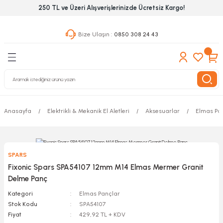
250 TL ve Üzeri Alışverişlerinizde Ücretsiz Kargo!
Geri Dön
Geri Dön
Geri Dön
Bize Ulaşın :
0850 308 24 43
ekanik El Aletleri
Hırdavat & Nalburiye
 Outdoor
 Yapıştıcı Grubu
leri
Anasayfa
Elektrikli & Mekanik El Aletleri
Aksesuarlar
Elmas Pa
nleri
ılık Aletleri
SPARS
 Hizmet Dolapları
Fixonic Spars SPA54107 12mm M14 Elmas Mermer Granit
Delme Panç
nları
Kategori
Elmas Pançlar
Stok Kodu
SPA54107
 Aletleri
Fiyat
429,92 TL + KDV