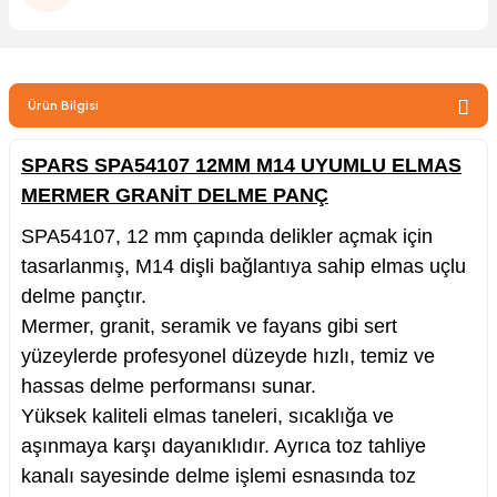
zler
Ürün Bilgisi
kinesi
SPARS SPA54107 12MM M14 UYUMLU ELMAS
MERMER GRANİT DELME PANÇ
SPA54107, 12 mm çapında delikler açmak için
tasarlanmış, M14 dişli bağlantıya sahip elmas uçlu
ncaları
delme pançtır.
Mermer, granit, seramik ve fayans gibi sert
yüzeylerde profesyonel düzeyde hızlı, temiz ve
hassas delme performansı sunar.
Yüksek kaliteli elmas taneleri, sıcaklığa ve
aşınmaya karşı dayanıklıdır. Ayrıca toz tahliye
kanalı sayesinde delme işlemi esnasında toz