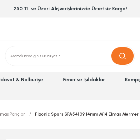
250 TL ve Üzeri Alışverişlerinizde Ücretsiz Kargo!
rdavat & Nalburiye
Fener ve Işıldaklar
Kampç
lmas Pançlar
Fixonic Spars SPA54109 14mm M14 Elmas Mermer 