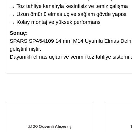
→ Toz tahliye kanalıyla kesintisiz ve temiz çalışma
Planya
→ Uzun ömürlü elmas uç ve sağlam gövde yapısı
→ Kolay montaj ve yüksek performans
Taş Motoru
Sonuç:
SPARS SPA54109 14 mm M14 Uyumlu Elmas Delme Panç
Torna Makinesi
geliştirilmiştir.
Dayanıklı elmas uçları ve verimli toz tahliye sistem
Kanal Açma Makinesi
Üfleme Makinesi
Bu ürünün fiyat bilgisi, resim, ürün açıklamalarında ve diğer konularda y
Görüş ve önerileriniz için teşekkür ederiz.
Sac & Sünger Kesme
Ürün resmi kalitesiz, bozuk veya görüntülenemiyor.
Ürün açıklamasında eksik bilgiler bulunuyor.
Matkap & Matkap Ucu
%100 Güvenli Alışveriş