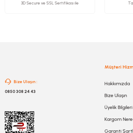
Ürün bilgilerinde hatalar bulunuyor.
3D Secure ve SSL Sertifikası ile
Tak
Ürün fiyatı diğer sitelerden daha pahalı.
Gravür Setleri
Bu ürüne benzer farklı alternatifler olmalı.
Havya, Lehim Tabancası ve Lehim Teli
Müşteri Hizm
Bize Ulaşın :
Hakkımızda
0850 308 24 43
Bize Ulaşın
Üyelik Bilgileri
Kargom Ner
Garanti Şartl