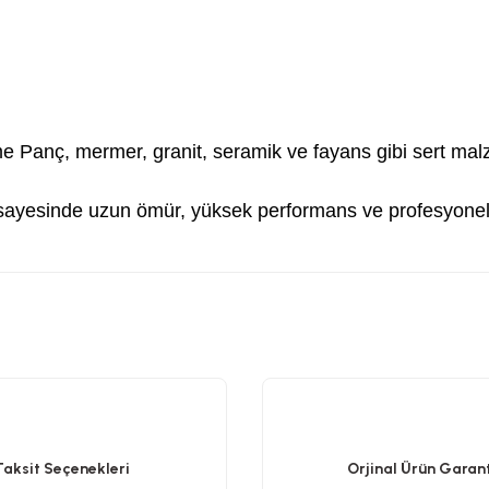
, mermer, granit, seramik ve fayans gibi sert malzem
i sayesinde uzun ömür, yüksek performans ve profesyonel 
etersiz gördüğünüz noktaları öneri formunu kullanarak tarafımıza iletebilirsiniz
Bu ürüne ilk yorumu siz yapın!
Yorum Yaz
Taksit Seçenekleri
Orjinal Ürün Garant