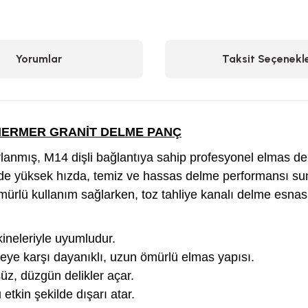
Yorumlar
Taksit Seçenekle
MERMER GRANİT DELME PANÇ
anmış, M14 dişli bağlantıya sahip profesyonel elmas de
erde yüksek hızda, temiz ve hassas delme performansı su
rlü kullanım sağlarken, toz tahliye kanalı delme esnasınd
ineleriyle uyumludur.
ye karşı dayanıklı, uzun ömürlü elmas yapısı.
z, düzgün delikler açar.
tkin şekilde dışarı atar.