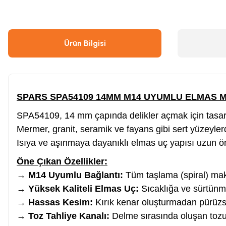
Çivi & Zımba Çakma
Boyalar
Ürün Bilgisi
Ahşap & Metal Kesme
Çırpı İpi
Boya Tabancası
Gres Tabancası/Pompası
SPARS SPA54109 14MM M14 UYUMLU ELMAS 
SPA54109, 14 mm çapında delikler açmak için tasarl
Hava Kompresörü
Kapı Hidroliği
Mermer, granit, seramik ve fayans gibi sert yüzeyl
Isıya ve aşınmaya dayanıklı elmas uç yapısı uzun ömü
Endüstriyel Temizleme
Oto, Motosiklet, Scooter ve Bisiklet
Öne Çıkan Özellikler:
→
M14 Uyumlu Bağlantı:
Tüm taşlama (spiral) mak
Tilki Kuyruğu
Şaloma & Pürmüzler
→
Yüksek Kaliteli Elmas Uç:
Sıcaklığa ve sürtünme
→
Hassas Kesim:
Kırık kenar oluşturmadan pürüzsü
→
Toz Tahliye Kanalı:
Delme sırasında oluşan tozu e
Freze