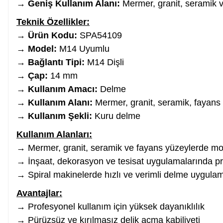
→
Geniş Kullanım Alanı:
Mermer, granit, seramik ve
Teknik Özellikler:
Somun Sıkma Makinesi
→
Ürün Kodu:
SPA54109
→
Model:
M14 Uyumlu
→
Bağlantı Tipi:
M14 Dişli
Pafta
→
Çap:
14 mm
→
Kullanım Amacı:
Delme
Karot Makinesi
→
Kullanım Alanı:
Mermer, granit, seramik, fayans
→
Kullanım Şekli:
Kuru delme
Sıcak Hava Tabancaları
Kullanım Alanları:
→ Mermer, granit, seramik ve fayans yüzeylerde mon
→ İnşaat, dekorasyon ve tesisat uygulamalarında pr
Karıştırıcılar
→ Spiral makinelerde hızlı ve verimli delme uygulam
Avantajlar:
Polisaj Makinesi
→ Profesyonel kullanım için yüksek dayanıklılık
→ Pürüzsüz ve kırılmasız delik açma kabiliyeti