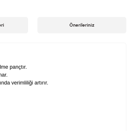
ri
Önerileriniz
lme pançtır.
nar.
a verimliliği artırır.