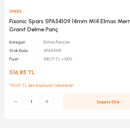
SPARS
Fixonic Spars SPA54109 14mm M14 Elmas Mer
Granit Delme Panç
Kategori
Elmas Pançlar
Stok Kodu
SPA54109
Fiyat
430,71 TL + KDV
516,85 TL
*55,07 TL den başlayan taksitlerle!
Sepete Ekle